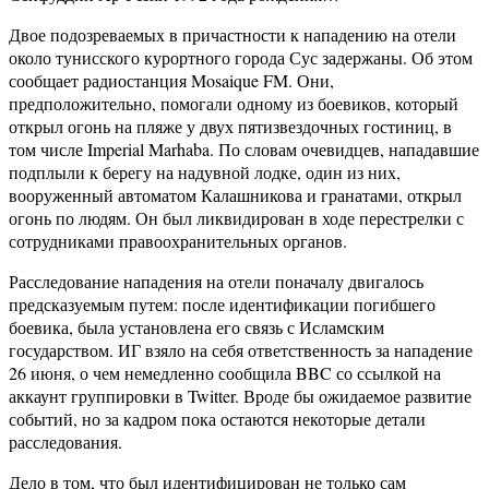
Двое подозреваемых в причастности к нападению на отели
около тунисского курортного города Сус задержаны. Об этом
сообщает радиостанция Mosaique FM. Они,
предположительно, помогали одному из боевиков, который
открыл огонь на пляже у двух пятизвездочных гостиниц, в
том числе Imperial Marhaba. По словам очевидцев, нападавшие
подплыли к берегу на надувной лодке, один из них,
вооруженный автоматом Калашникова и гранатами, открыл
огонь по людям. Он был ликвидирован в ходе перестрелки с
сотрудниками правоохранительных органов.
Расследование нападения на отели поначалу двигалось
предсказуемым путем: после идентификации погибшего
боевика, была установлена его связь с Исламским
государством. ИГ взяло на себя ответственность за нападение
26 июня, о чем немедленно сообщила BBC со ссылкой на
аккаунт группировки в Twitter. Вроде бы ожидаемое развитие
событий, но за кадром пока остаются некоторые детали
расследования.
Дело в том, что был идентифицирован не только сам