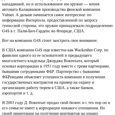
нападавший, но и использованное им оружие — копия
автомата Калашников производства финской компании
Valmet. А дальше начинается самое интересное: по
информации Интерпола, предоставленной по запросу
тунисской стороны, это оружие принадлежало подразделению
G4S в г. Палм-Бич-Гарденс во Флориде, США.
Вот на компании G4S стоит заострить свое внимание.
В США компания G4S еще известна как Wackenhut Corp, по
фамилии одного из ее основателей и предыдущего
многолетнего владельца Джорджа Вокенхата, который
основал корпорацию в 1951 году вместе с тремя партнерами,
бывшими сотрудниками ФБР. Партнерство с бывшими
ФБРовцами объясняет успешность компании в получении
государственных контрактов на пример на охрану и
организацию работу тюрем в США, а также банков,
аэропортов и т. д.
В 2003 году Д. Вокенхат продал свой бизнес и с тех пор он и
его семья не имеет к корпорации никакого отношения. Но
своей ориентации на получение контрактов на охрану