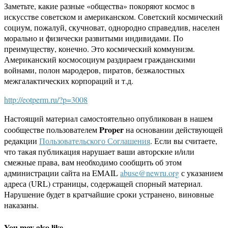
Заметьте, какие разные «общества» покоряют космос в
искусстве советском и американском. Советский космический
социум, пожалуй, скучноват, однородно справедлив, населен
морально и физически развитыми индивидами. По
преимуществу, конечно. Это космический коммунизм.
Американский космосоциум раздираем гражданскими
войнами, полон мародеров, пиратов, безжалостных
межгалактических корпораций и т.д.
http://eotperm.ru/?p=3008
Настоящий материал самостоятельно опубликован в нашем
Proper
сообществе пользователем
на основании действующей
редакции
Пользовательского Соглашения
. Если вы считаете,
что такая публикация нарушает ваши авторские и/или
смежные права, вам необходимо сообщить об этом
администрации сайта на EMAIL
abuse@newru.org
с указанием
адреса (URL) страницы, содержащей спорный материал.
Нарушение будет в кратчайшие сроки устранено, виновные
наказаны.
You may also like...