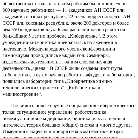
общественных началах, к таким работам были привлечены
800 научных работников — 11 академиков АН СССР или
академий союзных республик, 22 члена-корреспондента АН
СССР или союзных республик, около 200 докторов и более
чем 350 кандидатов наук. Была распланирована работа на
ближайшие 5 лет по проблеме „Кибернетика“. В этом
учреждении кибернетика превратилась из лженауки в
настоящую. Международного уровня конференции и
симпозиумы проводились каждый год. Семинары,
издательская деятельность… одним словом научная
деятельность „цвела“. В СССР были созданы институты
кибернетики, в вузах начали работать кафедры и лаборатории,
появились лаборатории типа „Кибернетика химико-
технологических процессов“, „Кибернетика и
машиностроение“.
»… Появились новые научные направления кибернетического
толка: ситуационное управление, робототехника,
помехоустойчивое кодирование, бионика, искусственный
интеллект, теория больших (общих) систем и многие другие.
Изменились акценты и приоритеты в математике, возрос
интерес к вероятностно-статистическим методам: при