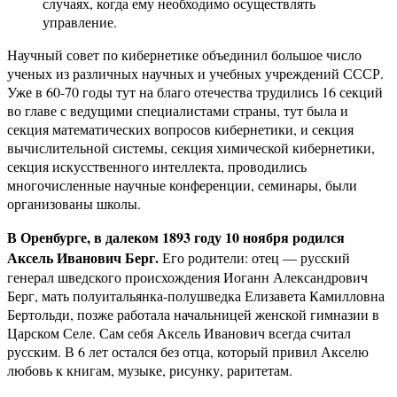
случаях, когда ему необходимо осуществлять
управление.
Научный совет по кибернетике объединил большое число
ученых из различных научных и учебных учреждений СССР.
Уже в 60-70 годы тут на благо отечества трудились 16 секций
во главе с ведущими специалистами страны, тут была и
секция математических вопросов кибернетики, и секция
вычислительной системы, секция химической кибернетики,
секция искусственного интеллекта, проводились
многочисленные научные конференции, семинары, были
организованы школы.
В Оренбурге, в далеком 1893 году 10 ноября родился
Аксель Иванович Берг.
Его родители: отец — русский
генерал шведского происхождения Иоганн Александрович
Берг, мать полуитальянка-полушведка Елизавета Камилловна
Бертольди, позже работала начальницей женской гимназии в
Царском Селе. Сам себя Аксель Иванович всегда считал
русским. В 6 лет остался без отца, который привил Акселю
любовь к книгам, музыке, рисунку, раритетам.