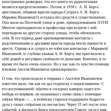
иностранных разведках, что его книги по радиотехнике
являются вредительскими». Потом, в 1938 г. А. И. Берга
арестовали, объявив врагом народа«Супруга А. И. Берга
Марьяна Ивановна[3] осталась без средств к существованию.
Она жила на Песочной улице в доме, принадлежавшем ЛЭТИ.
Многие преподаватели и профессора при встрече с ней
переходили на другую сторону улицы, чтобы обезопасить
себя. В тот период даже кратковременные контакты с
родственниками и друзьями врагов народа могли привести к
аресту. Однако я и супруга не избегали контактов с Марьяной
Ивановной, и, глубоко уважая А. И. Берга, мы пригласили к
себе домой и регулярно снабжали ее деньгами. Конечно, в то
время это было очень опасно. Но у нас как-то чувство помощи
близким Акселя Ивановича превалировало».
О том, что происходило в тюрьмах с Акселем Ивановичем
известно мало, так как он дал подписку о неразглашении. С
его воспоминаний: обычно в соседних камерах сидел кто-
нибудь из моряков, он налаживал с ними связь с помощью
азбуки Морзе. «… и всячески старался поддержать бодрость
духа у своих собратьев по несчастью. Через 35 лет после этих
событий, в бытность Берга председателем Совета, на его имя