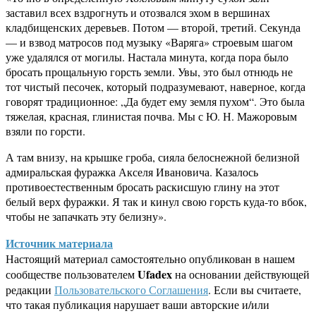
заставил всех вздрогнуть и отозвался эхом в вершинах
кладбищенских деревьев. Потом — второй, третий. Секунда
— и взвод матросов под музыку «Варяга» строевым шагом
уже удалялся от могилы. Настала минута, когда пора было
бросать прощальную горсть земли. Увы, это был отнюдь не
тот чистый песочек, который подразумевают, наверное, когда
говорят традиционное: „Да будет ему земля пухом“. Это была
тяжелая, красная, глинистая почва. Мы с Ю. Н. Мажоровым
взяли по горсти.
А там внизу, на крышке гроба, сияла белоснежной белизной
адмиральская фуражка Акселя Ивановича. Казалось
противоестественным бросать раскисшую глину на этот
белый верх фуражки. Я так и кинул свою горсть куда-то вбок,
чтобы не запачкать эту белизну».
Источник материала
Настоящий материал самостоятельно опубликован в нашем
Ufadex
сообществе пользователем
на основании действующей
редакции
Пользовательского Соглашения
. Если вы считаете,
что такая публикация нарушает ваши авторские и/или