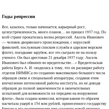
Годы репрессии
Все, казалось, только начинается, карьерный рост,
целеустремленность, много планов… но пришел 1937 год. По
всей стране прокатилась волна репрессий. Аксель Иванович
— человек дворянского происхождения, с нерусской
фамилией, послужным списком (служба в царском морском
флоте), поездками зарубеж, все это сыграло не на пользу
ученого. Он был арестован 21 декабря 1937 году. Аксель
Иванович был обвинен во вредительстве…» Вредительская
работа Берга А. И. сводилась к тому, что он расширял работу
отделов НИМИСа по созданию максимально большого числа
образцов связи и специальной аппаратуры, создавая этим
впечатление интенсивной работы института, но не доводя
образцов до полной законченности и окончательных
испытаний для возможности их передачи на вооружение
флота», была создана комиссия, которая каким-то образом
насчитала ущерб в 154 млн рублей, принесенного государству
Бергом и его подчиненными при создании новой техники