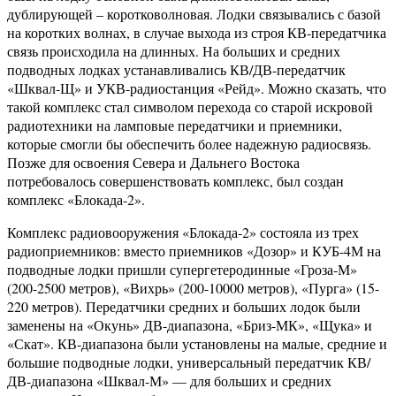
дублирующей – коротковолновая. Лодки связывались с базой
на коротких волнах, в случае выхода из строя КВ-передатчика
связь происходила на длинных. На больших и средних
подводных лодках устанавливались КВ/ДВ-передатчик
«Шквал-Щ» и УКВ-радиостанция «Рейд». Можно сказать, что
такой комплекс стал символом перехода со старой искровой
радиотехники на ламповые передатчики и приемники,
которые смогли бы обеспечить более надежную радиосвязь.
Позже для освоения Севера и Дальнего Востока
потребовалось совершенствовать комплекс, был создан
комплекс «Блокада-2».
Комплекс радиовооружения «Блокада-2» состояла из трех
радиоприемников: вместо приемников «Дозор» и КУБ-4М на
подводные лодки пришли супергетеродинные «Гроза-М»
(200-2500 метров), «Вихрь» (200-10000 метров), «Пурга» (15-
220 метров). Передатчики средних и больших лодок были
заменены на «Окунь» ДВ-диапазона, «Бриз-МК», «Щука» и
«Скат». КВ-диапазона были установлены на малые, средние и
большие подводные лодки, универсальный передатчик КВ/
ДВ-диапазона «Шквал-М» — для больших и средних