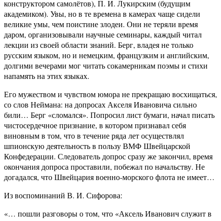
конструктором самолётов), П. И. Лукирским (будущим
академиком). Увы, но в те времена в камерах чаще сидели
великие умы, чем поистине злодеи. Они не теряли время
даром, организовывали научные семинары, каждый читал
лекции из своей области знаний. Берг, владея не только
русским языком, но и немецким, французким и английским,
долгими вечерами мог читать сокамерникам поэмы и стихи
напамять на этих языках.
Его мужеством и чувством юмора не прекращаю восхищаться,
со слов Неймана: на допросах Акселя Ивановича сильно
били… Берг «сломался». Попросил лист бумаги, начал писать
чистосердечное признание, в котором признавал себя
виновным в том, что в течение ряда лет осуществлял
шпионскую деятельность в пользу ВМФ Швейцарской
Конфедерации. Следователь допрос сразу же закончил, время
окончания допроса проставили, побежал по начальству. Не
догадался, что Швейцария военно-морского флота не имеет…
Из воспоминаний В. И. Сифорова:
«… пошли разговоры о том, что «Аксель Иванович служит в