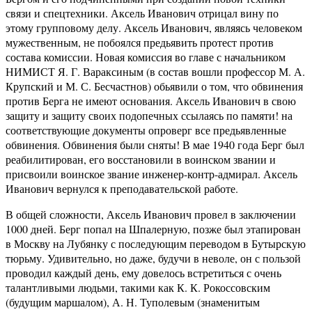
связи и спецтехники. Аксель Иванович отрицал вину по
этому групповому делу. Аксель Иванович, являясь человеком
мужественным, не побоялся предьявить протест против
состава комиссии. Новая комиссия во главе с начальником
НИМИСТ Я. Г. Вараксиным (в состав вошли профессор М. А.
Крупский и М. С. Бесчастнов) обьявили о том, что обвинения
против Берга не имеют основания. Аксель Иванович в свою
защиту и защиту своих подопечных ссылаясь по памяти! на
соответствующие документы опроверг все предьявленные
обвинения. Обвинения были сняты! В мае 1940 года Берг был
реабилитирован, его восстановили в воинском звании и
присвоили воинское звание инженер-контр-адмирал. Аксель
Иванович вернулся к преподавательской работе.
В общей сложности, Аксель Иванович провел в заключении
1000 дней. Берг попал на Шпалерную, позже был этапирован
в Москву на Лубянку с последующим переводом в Бутырскую
тюрьму. Удивительно, но даже, будучи в неволе, он с пользой
проводил каждый день, ему довелось встретиться с очень
талантливыми людьми, такими как К. К. Рокоссовским
(будущим маршалом), А. Н. Туполевым (знаменитым