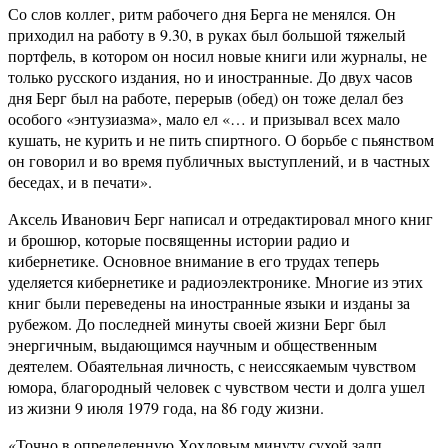
Со слов коллег, ритм рабочего дня Берга не менялся. Он
приходил на работу в 9.30, в руках был большой тяжелый
портфель, в котором он носил новые книги или журналы, не
только русского издания, но и иностранные. До двух часов
дня Берг был на работе, перерыв (обед) он тоже делал без
особого «энтузиазма», мало ел «… и призывал всех мало
кушать, не курить и не пить спиртного. О борьбе с пьянством
он говорил и во время публичных выступлений, и в частных
беседах, и в печати».
Аксель Иванович Берг написал и отредактировал много книг
и брошюр, которые посвященны истории радио и
кибернетике. Основное внимание в его трудах теперь
уделяется кибернетике и радиоэлектронике. Многие из этих
книг были переведены на иностранные языки и изданы за
рубежом. До последней минуты своей жизни Берг был
энергичным, выдающимся научным и общественным
деятелем. Обаятельная личность, с неиссякаемым чувством
юмора, благородный человек с чувством чести и долга ушел
из жизни 9 июля 1979 года, на 86 году жизни.
«Точно в определенную Хохловым минуту сухой залп