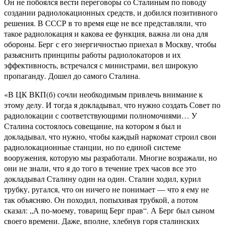
Он не побоялся вести переговоры со Сталиным по поводу
создании радиолокационных средств, и добился позитивного
решения. В СССР в то время еще не все представляли, что
такое радиолокация и какова ее функция, важна ли она для
обороны. Берг с его энергичностью приехал в Москву, чтобы
разьяснить принципы работы радиолокаторов и их
эффективность, встречался с министрами, вел широкую
пропаганду. Дошел до самого Сталина.
«В ЦК ВКП(б) сочли необходимым привлечь внимание к
этому делу. И тогда я докладывал, что нужно создать Совет по
радиолокации с соответствующими полномочиями… У
Сталина состоялось совещание, на котором я был и
докладывал, что нужно, чтобы каждый наркомат строил свои
радиолокационные станции, но по единой системе
вооружения, которую мы разработали. Многие возражали, но
они не знали, что я до того в течение трех часов все это
докладывал Сталину один на один. Сталин ходил, курил
трубку, ругался, что он ничего не понимает — что я ему не
так объясняю. Он походил, попыхивая трубкой, а потом
сказал: „А по-моему, товарищ Берг прав“. А Берг был сыном
своего времени. Даже, вполне, хлебнув горя сталинских