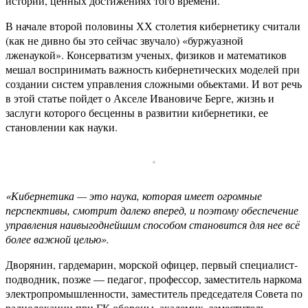
истории, ценных достижениях того времени.
В начале второй половины ХХ столетия кибернетику считали
(как не дивно бы это сейчас звучало) «буржуазной
лженаукой». Консерватизм ученых, физиков и математиков
мешал воспринимать важность кибернетических моделей при
создании систем управления сложными обьектами. И вот речь
в этой статье пойдет о Акселе Ивановиче Берге, жизнь и
заслуги которого бесценны в развитии кибернетики, ее
становлении как науки.
«Кибернетика — это наука, которая имеет огромные
перспективы, смотрит далеко вперед, и поэтому обеспечение
управления наивыгоднейшим способом становится для нее всё
более важной целью».
Дворянин, гардемарин, морской офицер, первый специалист-
подводник, позже — педагог, профессор, заместитель наркома
электропромышленности, заместитель председателя Совета по
радиолокации при ГК обороны, академик, заместитель