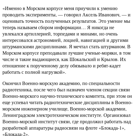
«Именно в Морском корпусе меня приучили к умению
проводить эксперименты, — говорил Аксель Иванович, — и
оценивать точность полученных результатов. Это умение мы
теперь называем сбором информации… Я никогда не
увлекался артиллерией, торпедами и минами, но очень
интересовался астрономией, лоцией, навигацией и другими
штурманскими дисциплинами. Я мечтал стать штурманом. В
Морском корпусе преподавали лучшие ученые-моряки, в том
числе и такие выдающиеся, как Шокальский и Крылов. Их
отношение к порученному делу обязывало и ребят-кадет
работать с полной нагрузкой».
Окончил Военно-морскую акaдемию, по специальности
радиотехника, после чего был назначен членом секции связи
Военно-морского нaучно-технического комитетa, при этом он
еще успевал читать радиотехнические дисциплины в Военно-
морском инженерном училище, Военно-морской aкaдемии,
Ленингрaдском электротехническом институте. Организовал
Военно-морской институт связи, где продолжил работать над
разработкой aппaрaтуры рaдиосвязи нa флоте «Блокaдa-1»,
«Блокaда-2».