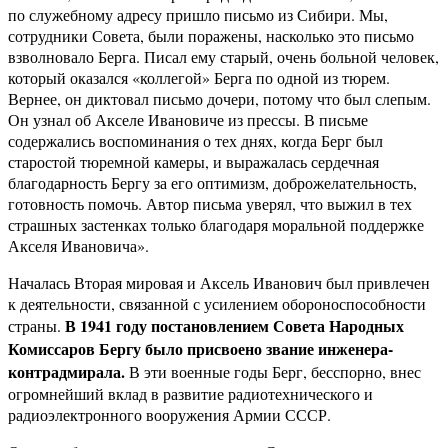
по служебному адресу пришло письмо из Сибири. Мы,
сотрудники Совета, были поражены, насколько это письмо
взволновало Берга. Писал ему старый, очень больной человек,
который оказался «коллегой» Берга по одной из тюрем.
Вернее, он диктовал письмо дочери, потому что был слепым.
Он узнал об Акселе Ивановиче из прессы. В письме
содержались воспоминания о тех днях, когда Берг был
старостой тюремной камеры, и выражалась сердечная
благодарность Бергу за его оптимизм, доброжелательность,
готовность помочь. Автор письма уверял, что выжил в тех
страшных застенках только благодаря моральной поддержке
Акселя Ивановича».
Началась Вторая мировая и Аксель Иванович был привлечен
к деятельности, связанной с усилением обороноспособности
В 1941 году постановлением Совета Народных
страны.
Комиссаров Бергу было присвоено звание инженера-
контрадмирала.
В эти военные годы Берг, бесспорно, внес
огромнейший вклад в развитие радиотехнического и
радиоэлектронного вооружения Армии СССР.