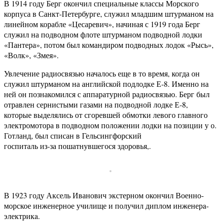
В 1914 году Берг окончил специальные классы Морского
корпуса в Санкт-Петербурге, служил младшим штурманом на
линейном корабле «Цесаревич», начиная с 1919 года Берг
служил на подводном флоте штурманом подводной лодки
«Пантера», потом был командиром подводных лодок «Рысь»,
«Волк», «Змея».
Увлечение радиосвязью началось еще в то время, когда он
служил штурманом на английской подлодке Е-8. Именно на
ней он познакомился с аппаратурной радиосвязью. Берг был
отравлен сернистыми газами на подводной лодке Е-8,
которые выделялись от сгоревшей обмотки левого главного
электромотора в подводном положении лодки на позиции у о.
Готланд, был списан в Гельсингфорский
госпиталь из-за пошатнувшегося здоровья,.
В 1923 году Аксель Иванович экстерном окончил Военно-
морское инженерное училище и получил диплом инженерa-
электрикa.