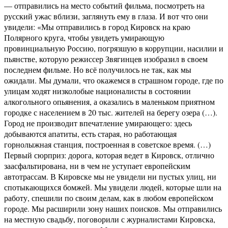
— отправились на место событий фильма, посмотреть на
русский ужас вблизи, заглянуть ему в глаза. И вот что они
увидели: «Мы отправились в город Кировск на краю
Полярного круга, чтобы увидеть умирающую
провинциальную Россию, погрязшую в коррупции, насилии и
пьянстве, которую режиссер Звягинцев изобразил в своем
последнем фильме. Но всё получилось не так, как мы
ожидали. Мы думали, что окажемся в страшном городе, где по
улицам ходят низколобые националисты в состоянии
алкогольного опьянения, а оказались в маленьком приятном
городке с населением в 20 тыс. жителей на берегу озера (…).
Город не производит впечатление умирающего: здесь
добываются апатиты, есть старая, но работающая
горнолыжная станция, построенная в советское время. (…)
Первый сюрприз: дорога, которая ведет в Кировск, отлично
заасфальтирована, ни в чем не уступает европейским
автотрассам. В Кировске мы не увидели ни пустых улиц, ни
спотыкающихся бомжей. Мы увидели людей, которые шли на
работу, спешили по своим делам, как в любом европейском
городе. Мы расширили зону наших поисков. Мы отправились
на местную свадьбу, поговорили с журналистами Кировска,