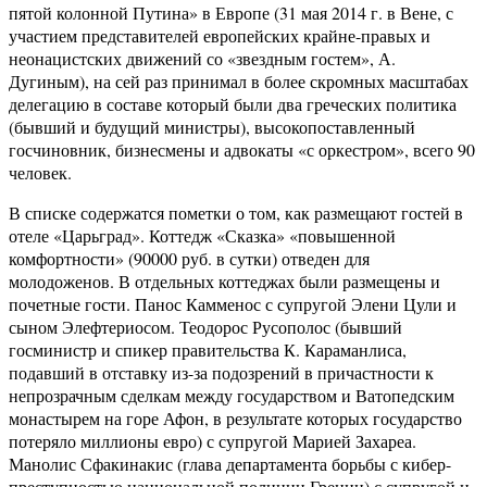
пятой колонной Путина» в Европе (31 мая 2014 г. в Вене, с
участием представителей европейских крайне-правых и
неонацистских движений со «звездным гостем», А.
Дугиным), на сей раз принимал в более скромных масштабах
делегацию в составе который были два греческих политика
(бывший и будущий министры), высокопоставленный
госчиновник, бизнесмены и адвокаты «с оркестром», всего 90
человек.
В списке содержатся пометки о том, как размещают гостей в
отеле «Царьград». Коттедж «Сказка» «повышенной
комфортности» (90000 руб. в сутки) отведен для
молодоженов. В отдельных коттеджах были размещены и
почетные гости. Панос Камменос с супругой Элени Цули и
сыном Элефтериосом. Теодорос Русополос (бывший
госминистр и спикер правительства К. Караманлиса,
подавший в отставку из-за подозрений в причастности к
непрозрачным сделкам между государством и Ватопедским
монастырем на горе Афон, в результате которых государство
потеряло миллионы евро) с супругой Марией Захареа.
Манолис Сфакинакис (глава департамента борьбы с кибер-
преступностью национальной полиции Греции) с супругой и