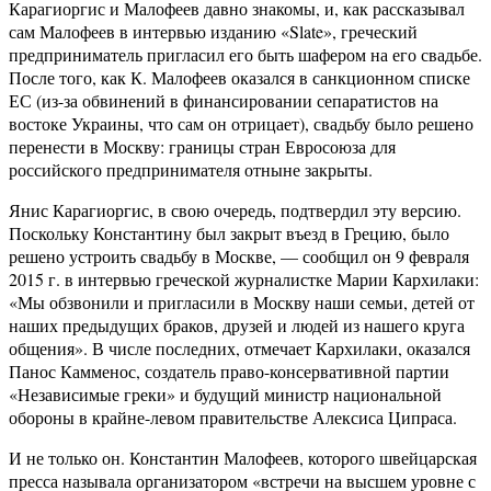
Карагиоргис и Малофеев давно знакомы, и, как рассказывал
сам Малофеев в интервью изданию «Slate», греческий
предприниматель пригласил его быть шафером на его свадьбе.
После того, как К. Малофеев оказался в санкционном списке
ЕС (из-за обвинений в финансировании сепаратистов на
востоке Украины, что сам он отрицает), свадьбу было решено
перенести в Москву: границы стран Евросоюза для
российского предпринимателя отныне закрыты.
Янис Карагиоргис, в свою очередь, подтвердил эту версию.
Поскольку Константину был закрыт въезд в Грецию, было
решено устроить свадьбу в Москве, — сообщил он 9 февраля
2015 г. в интервью греческой журналистке Марии Кархилаки:
«Мы обзвонили и пригласили в Москву наши семьи, детей от
наших предыдущих браков, друзей и людей из нашего круга
общения». В числе последних, отмечает Кархилаки, оказался
Панос Камменос, создатель право-консервативной партии
«Независимые греки» и будущий министр национальной
обороны в крайне-левом правительстве Алексиса Ципраса.
И не только он. Константин Малофеев, которого швейцарская
пресса называла организатором «встречи на высшем уровне с