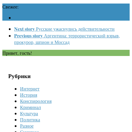
Свежее:
Next story
Русские ужаснулись действительности
Previous story
Аргентина: террористический взрыв,
прокурор, шпион и Моссад
Привет, гость!
Рубрики
Интернет
История
Конспирология
Криминал
Культура
Политика
Разное
Смешное