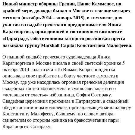
Новый министр обороны Греции, Панос Камменос, по
крайней мере, дважды бывал в Москве в течение четырех
месяцев (октябрь 2014 – январь 2015), в том числе, для
участия в свадьбе греческого предпринимателя Яниса
Карагиоргиса, проходившей в гостиничном комплексе
«Царьград», собственником которого российская пресса
называла группу Marshall Capital Константина Малофеева
.
О пышной свадьбе греческого судовладельца Яниса
Карагиоргиса в Москве писала в своей светской хронике 5
октября 2014 года газета «То Вима». Корреспондентка
описывала свое прибытие на борту частного самолета в
Москву, где уже находилась огромная греческая делегация
свадебных гостей «бизнесмена и судовладельца» и его
«летавшая от счастья» избранница, София Сотираку.
Свадебная церемония проходила в Патриархии, а свадебный
обед в гостиничном комплексе, принадлежащем миллиардеру
Константину Малофееву, бывшему, по словам автора,
свидетелем со стороны жениха на бракосочетании пары
Карагиоргис-Сотираку.