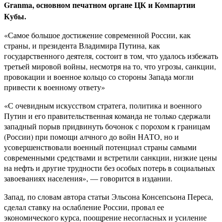
Granma, основном печатном органе ЦК и Компартии
Кубы.
«Самое большое достижение современной России, как
страны, и президента Владимира Путина, как
государственного деятеля, состоит в том, что удалось избежать
третьей мировой войны, несмотря на то, что угрозы, санкции,
провокации и военное кольцо со стороны Запада могли
привести к военному ответу»
«С очевидным искусством стратега, политика и военного
Путин и его правительственная команда не только сдержали
западный порыв придвинуть бочонок с порохом к границам
(России) при помощи алчного до войн НАТО, но и
усовершенствовали военный потенциал страны самыми
современными средствами и встретили санкции, низкие цены
на нефть и другие трудности без особых потерь в социальных
завоеваниях населения», — говорится в издании.
Запад, по словам автора статьи Эльсона Консепсьона Переса,
сделал ставку на ослабление России, провал ее
экономического курса, поощрение несогласных и усиление