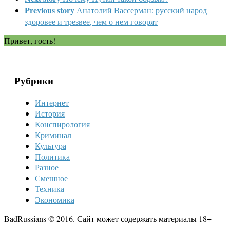
Previous story
Анатолий Вассерман: русский народ
здоровее и трезвее, чем о нем говорят
Привет, гость!
Рубрики
Интернет
История
Конспирология
Криминал
Культура
Политика
Разное
Смешное
Техника
Экономика
BadRussians © 2016. Сайт может содержать материалы 18+