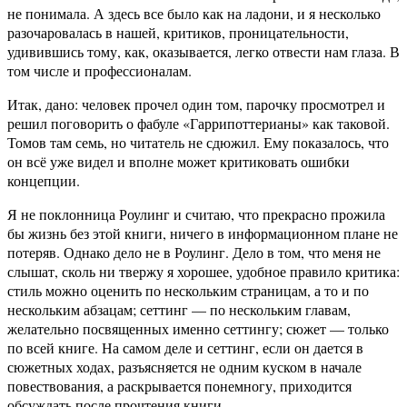
не понимала. А здесь все было как на ладони, и я несколько
разочаровалась в нашей, критиков, проницательности,
удивившись тому, как, оказывается, легко отвести нам глаза. В
том числе и профессионалам.
Итак, дано: человек прочел один том, парочку просмотрел и
решил поговорить о фабуле «Гаррипоттерианы» как таковой.
Томов там семь, но читатель не сдюжил. Ему показалось, что
он всё уже видел и вполне может критиковать ошибки
концепции.
Я не поклонница Роулинг и считаю, что прекрасно прожила
бы жизнь без этой книги, ничего в информационном плане не
потеряв. Однако дело не в Роулинг. Дело в том, что меня не
слышат, сколь ни твержу я хорошее, удобное правило критика:
стиль можно оценить по нескольким страницам, а то и по
нескольким абзацам; сеттинг — по нескольким главам,
желательно посвященных именно сеттингу; сюжет — только
по всей книге. На самом деле и сеттинг, если он дается в
сюжетных ходах, разъясняется не одним куском в начале
повествования, а раскрывается понемногу, приходится
обсуждать после прочтения книги.