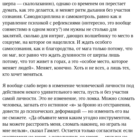
шерпа — скалолазанию), однако со временем он перестает
думать, как это делается, и меняет ритм дыхания без участия
сознания. Самодисциплина и самоконтроль, равно как и
управление психикой с рефлексиями (интересно, это вообще
совместимо в одном мозгу?) им нужны не столько для
заклятий, сколько для интриг, дающих волшебнику то место в
социуме, на которое он нацелился. И ждать особого
самосознания, как и благородства, от мага только потому, что
он маг, все равно что ждать духовности от шерпы лишь
потому, что тот живет в горах, а это «особое место, которое
меняет людей». Меняет, конечно. Хоть и не всех, а лишь тех,
кто хочет меняться.
Я вообще слабо верю в изменение человеческой личности под
действием некого удивительного места, пусть и без участия
самой личности. Это не изменение, это ломка. Можно сломать
человека, загнать его истинное «я» за броню из отстранения,
довести до психических деформаций — но изменить его вы
не сможете. «Да объявите меня каким угодно инструментом,
вы можете расстроить меня, сломать наконец, но играть на
мне нельзя», сказал Гамлет. Остается только согласиться: если
инструмент не хочет, а исполнитель не умеет — музыки не