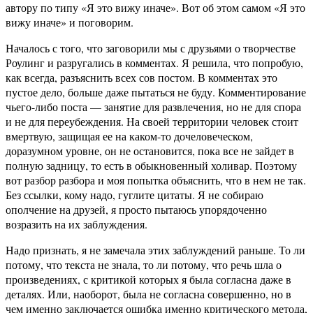
автору по типу «Я это вижу иначе». Вот об этом самом «Я это
вижу иначе» и поговорим.
Началось с того, что заговорили мы с друзьями о творчестве
Роулинг и разругались в комментах. Я решила, что попробую,
как всегда, разъяснить всех сов постом. В комментах это
пустое дело, больше даже пытаться не буду. Комментирование
чьего-либо поста — занятие для развлечения, но не для спора
и не для переубеждения. На своей территории человек стоит
вмертвую, защищая ее на каком-то дочеловеческом,
доразумном уровне, он не остановится, пока все не зайдет в
полную задницу, то есть в обыкновенный холивар. Поэтому
вот разбор разбора и моя попытка объяснить, что в нем не так.
Без ссылки, кому надо, гуглите цитаты. Я не собираю
ополчение на друзей, я просто пытаюсь упорядоченно
возразить на их заблуждения.
Надо признать, я не замечала этих заблуждений раньше. То ли
потому, что текста не знала, то ли потому, что речь шла о
произведениях, с критикой которых я была согласна даже в
деталях. Или, наоборот, была не согласна совершенно, но в
чем именно заключается ошибка именно критического метода,