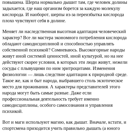
повышена. Шерпа нормально дышит там, где человек долины
задыхается, где наш организм борется за каждую молекулу
кислорода. И наоборот, шерпы из-за переизбытка кислорода
плохо чувствуют себя в долине.
Меняет ли наследственная высотная адаптация человеческий
характер? Все ли мастера экономного потребления кислорода
обладают самодисциплиной и способностью управлять
собственной психикой? Сомневаюсь. Высокогорные народы
живут иной системой ценностей, иной культурой, но на нее
действуют скорее условия, в которых эти люди живут, нежели
сосуды с плывущими по ним эритроцитами. Изменения
физиологии — лишь следствие адаптации к природной среде.
Такое же, как и быт народа, выбравшего столь экзотическое
место для проживания. А характеры представителей этого
народа могут быть самые разные. Даже если
профессиональная деятельность требует именно
самодисциплины, особого самосознания и управления
психикой.
Вот и маги используют магию, как дышат. Вначале, кстати, и
спортсмена приходится учить правильно дышать (а юного