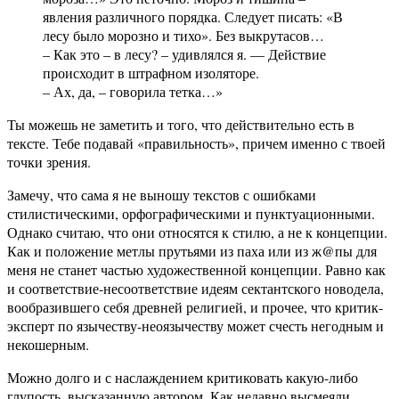
явления различного порядка. Следует писать: «В
лесу было морозно и тихо». Без выкрутасов…
– Как это – в лесу? – удивлялся я. — Действие
происходит в штрафном изоляторе.
– Ах, да, – говорила тетка…»
Ты можешь не заметить и того, что действительно есть в
тексте. Тебе подавай «правильность», причем именно с твоей
точки зрения.
Замечу, что сама я не выношу текстов с ошибками
стилистическими, орфографическими и пунктуационными.
Однако считаю, что они относятся к стилю, а не к концепции.
Как и положение метлы прутьями из паха или из ж@пы для
меня не станет частью художественной концепции. Равно как
и соответствие-несоответствие идеям сектантского новодела,
вообразившего себя древней религией, и прочее, что критик-
эксперт по язычеству-неоязычеству может счесть негодным и
некошерным.
Можно долго и с наслаждением критиковать какую-либо
глупость, высказанную автором. Как недавно высмеяли