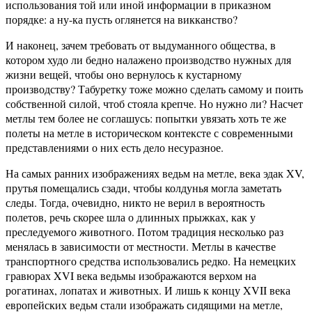
использования той или иной информации в приказном
порядке: а ну-ка пусть оглянется на викканство?
И наконец, зачем требовать от выдуманного общества, в
котором худо ли бедно налажено производство нужных для
жизни вещей, чтобы оно вернулось к кустарному
производству? Табуретку тоже можно сделать самому и поить
собственной силой, чтоб стояла крепче. Но нужно ли? Насчет
метлы тем более не соглашусь: попытки увязать хоть те же
полеты на метле в историческом контексте с современными
представлениями о них есть дело несуразное.
На самых ранних изображениях ведьм на метле, века эдак XV,
прутья помещались сзади, чтобы колдунья могла заметать
следы. Тогда, очевидно, никто не верил в вероятность
полетов, речь скорее шла о длинных прыжках, как у
преследуемого животного. Потом традиция несколько раз
менялась в зависимости от местности. Метлы в качестве
транспортного средства использовались редко. На немецких
гравюрах XVI века ведьмы изображаются верхом на
рогатинах, лопатах и животных. И лишь к концу XVII века
европейских ведьм стали изображать сидящими на метле,