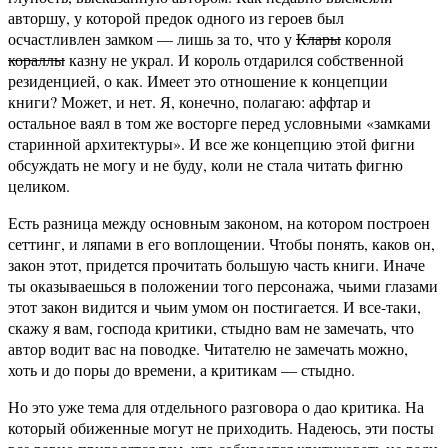
авторшу, у которой предок одного из героев был
осчастливлен замком — лишь за то, что у
Клары
короля
кораллы
казну не украл. И король отдарился собственной
резиденцией, о как. Имеет это отношение к концепции
книги? Может, и нет. Я, конечно, полагаю: аффтар и
остальное ваял в том же восторге перед условными «замками
старинной архитектуры». И все же концепцию этой фигни
обсуждать не могу и не буду, коли не стала читать фигню
целиком.
Есть разница между основным законом, на котором построен
сеттинг, и ляпами в его воплощении. Чтобы понять, каков он,
закон этот, придется прочитать большую часть книги. Иначе
ты оказываешься в положении того персонажа, чьими глазами
этот закон видится и чьим умом он постигается. И все-таки,
скажу я вам, господа критики, стыдно вам не замечать, что
автор водит вас на поводке. Читателю не замечать можно,
хоть и до поры до времени, а критикам — стыдно.
Но это уже тема для отдельного разговора о дао критика. На
который обиженные могут не приходить. Надеюсь, эти посты