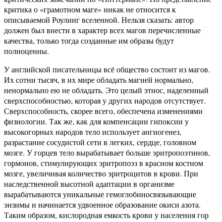
критика о «грамотном маге» никак не относится к
описываемой Роулинг вселенной. Нельзя сказать: автор
должен был внести в характер всех магов перечисленные
качества, только тогда созданные им образы будут
полноценны.
У английской писательницы всё общество состоит из магов.
Их сотни тысяч, в их мире обладать магией нормально,
ненормально ею не обладать. Это целый этнос, наделенный
сверхспособностью, которая у других народов отсутствует.
Сверхспособность, скорее всего, обеспечена изменениями
физиологии. Так же, как для компенсации гипоксии у
высокогорных народов тело использует ангиогенез,
разрастание сосудистой сети в легких, сердце, головном
мозге. У горцев тело вырабатывает больше эритропоэтинов,
гормонов, стимулирующих эритропоэз в красном костном
мозге, увеличивая количество эритроцитов в крови. При
наследственной высотной адаптации в организме
вырабатываются уникальные гемоглобиносвязывающие
энзимы и начинается удвоенное образование окиси азота.
Таким образом, кислородная емкость крови у населения гор