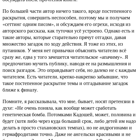
По большей части автор ничего такого, вроде постепенного
раскрытия, совершить неспособен, поэтому мы и получаем
«сеттинг одним писом», и обсуждаем его огрехи, исходя из
авторского рассказа, как туточки усё устроено. Однако есть и
такие авторы, которые старательно прячут отгадки, давая
множество загадок по ходу действия. Я тоже из этих, из
путаников. У меня нет привычки объяснять читателю всё
сразу же, едва у того зачешется читательское «апачиму». Я
предпочитаю мучить публику, наводя ее на размышления и
поиск разгадок. Это оправдывает себя, но далеко не с каждым
читателем. Есть читатели, крепко-накрепко забывшие, что
такое постепенное раскрытие темы и отгадывание загадок
ближе к финалу.
Помните, я рассказывала, что мне, бывает, носят претензии в
духе: «Не очень поняла, как вообще может сработать
генетическая бомба. Потомками Кадошей, может, половина и
будет (хотя либо через куда больший срок, либо детей им надо
делать в просто стахановских темпах), но не андрогинами и
гермафродитами точно. Даже не ангельски красивыми и не