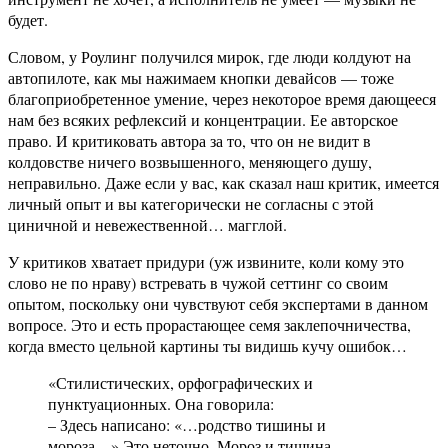
будет.
Словом, у Роулинг получился мирок, где люди колдуют на
автопилоте, как мы нажимаем кнопки девайсов — тоже
благоприобретенное умение, через некоторое время дающееся
нам без всяких рефлексий и концентрации. Ее авторское
право. И критиковать автора за то, что он не видит в
колдовстве ничего возвышенного, меняющего душу,
неправильно. Даже если у вас, как сказал наш критик, имеется
личный опыт и вы категорически не согласны с этой
циничной и невежественной… магглой.
У критиков хватает придури (уж извините, коли кому это
слово не по нраву) встревать в чужой сеттинг со своим
опытом, поскольку они чувствуют себя экспертами в данном
вопросе. Это и есть прорастающее семя заклепочничества,
когда вместо цельной картины ты видишь кучу ошибок…
«Стилистических, орфографических и
пунктуационных. Она говорила:
– Здесь написано: «…родство тишины и
мороза…» Это неточно. Мороз и тишина –