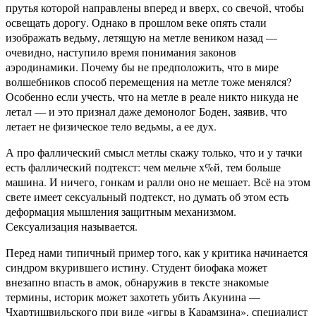
прутья которой направлены вперед и вверх, со свечой, чтобы
освещать дорогу. Однако в прошлом веке опять стали
изображать ведьму, летящую на метле веником назад —
очевидно, наступило время понимания законов
аэродинамики. Почему бы не предположить, что в мире
волшебников способ перемещения на метле тоже менялся?
Особенно если учесть, что на метле в реале никто никуда не
летал — и это признал даже демонолог Боден, заявив, что
летает не физическое тело ведьмы, а ее дух.
А про фаллический смысл метлы скажу только, что и у тачки
есть фаллический подтекст: чем мельче х%й, тем больше
машина. И ничего, гонкам и ралли оно не мешает. Всё на этом
свете имеет сексуальный подтекст, но думать об этом есть
деформация мышления защитным механизмом.
Сексуализация называется.
Перед нами типичный пример того, как у критика начинается
синдром вкурившего истину. Студент биофака может
внезапно впасть в амок, обнаружив в тексте знакомые
термины, историк может захотеть убить Акунина —
Чхартишвильского при виде «игры в Карамзина», специалист