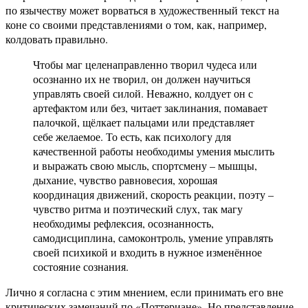
по язычеству может ворваться в художественный текст на
коне со своими представлениями о том, как, например,
колдовать правильно.
Чтобы маг целенаправленно творил чудеса или
осознанно их не творил, он должен научиться
управлять своей силой. Неважно, колдует он с
артефактом или без, читает заклинания, помавает
палочкой, щёлкает пальцами или представляет
себе желаемое. То есть, как психологу для
качественной работы необходимы умения мыслить
и выражать свою мысль, спортсмену – мышцы,
дыхание, чувство равновесия, хорошая
координация движений, скорость реакции, поэту –
чувство ритма и поэтический слух, так магу
необходимы рефлексия, осознанность,
самодисциплина, самоконтроль, умение управлять
своей психикой и входить в нужное изменённое
состояние сознания.
Лично я согласна с этим мнением, если принимать его вне
критических замечаний по «Поттериане». Но представление