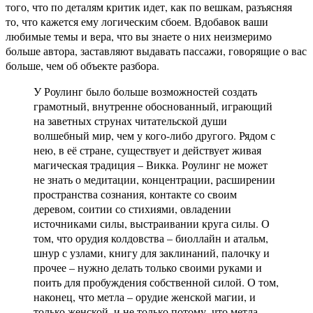
того, что по деталям критик идет, как по вешкам, разъясняя
то, что кажется ему логическим сбоем. Вдобавок ваши
любимые темы и вера, что вы знаете о них неизмеримо
больше автора, заставляют выдавать пассажи, говорящие о вас
больше, чем об объекте разбора.
У Роулинг было больше возможностей создать
грамотный, внутренне обоснованный, играющий
на заветных струнах читательской души
волшебный мир, чем у кого-либо другого. Рядом с
нею, в её стране, существует и действует живая
магическая традиция – Викка. Роулинг не может
не знать о медитации, концентрации, расширении
пространства сознания, контакте со своим
деревом, соитии со стихиями, овладении
источниками силы, выстраивании круга силы. О
том, что орудия колдовства – биоллайн и атальм,
шнур с узлами, книгу для заклинаний, палочку и
прочее – нужно делать только своими руками и
поить для пробуждения собственной силой. О том,
наконец, что метла – орудие женской магии, и
только женской, и не только потому, что метла –