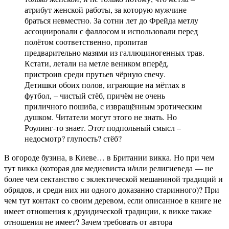
атрибут женской работы, за которую мужчине
браться невместно. За сотни лет до Фрейда метлу
ассоциировали с фаллосом и использовали перед
полётом соответственно, пропитав
предварительно мазями из галлюциногенных трав.
Кстати, летали на метле веником вперёд,
пристроив среди прутьев чёрную свечу.
Детишки обоих полов, играющие на мётлах в
футбол, – чистый стёб, причём не очень
приличного пошиба, с извращённым эротическим
душком. Читатели могут этого не знать. Но
Роулинг-то знает. Этот подпольный смысл –
недосмотр? глупость? стёб?
В огороде бузина, в Киеве… в Британии викка. Но при чем
тут викка (которая для медиевиста и/или религиеведа — не
более чем сектанство с эклектической мешаниной традиций и
обрядов, и среди них ни одного доказанно старинного)? При
чем тут контакт со своим деревом, если описанное в книге не
имеет отношения к друидической традиции, к викке также
отношения не имеет? Зачем требовать от автора