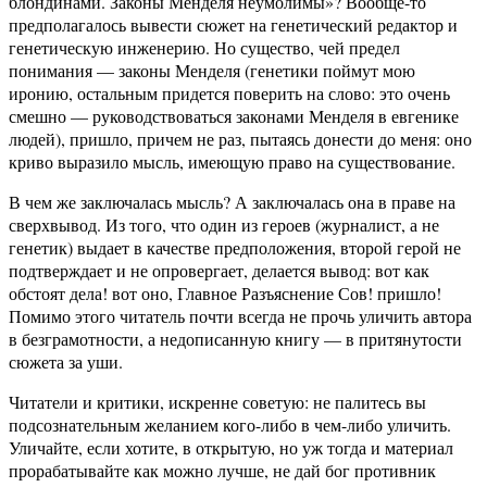
блондинами. Законы Менделя неумолимы»? Вообще-то
предполагалось вывести сюжет на генетический редактор и
генетическую инженерию. Но существо, чей предел
понимания — законы Менделя (генетики поймут мою
иронию, остальным придется поверить на слово: это очень
смешно — руководствоваться законами Менделя в евгенике
людей), пришло, причем не раз, пытаясь донести до меня: оно
криво выразило мысль, имеющую право на существование.
В чем же заключалась мысль? А заключалась она в праве на
сверхвывод. Из того, что один из героев (журналист, а не
генетик) выдает в качестве предположения, второй герой не
подтверждает и не опровергает, делается вывод: вот как
обстоят дела! вот оно, Главное Разъяснение Сов! пришло!
Помимо этого читатель почти всегда не прочь уличить автора
в безграмотности, а недописанную книгу — в притянутости
сюжета за уши.
Читатели и критики, искренне советую: не палитесь вы
подсознательным желанием кого-либо в чем-либо уличить.
Уличайте, если хотите, в открытую, но уж тогда и материал
прорабатывайте как можно лучше, не дай бог противник