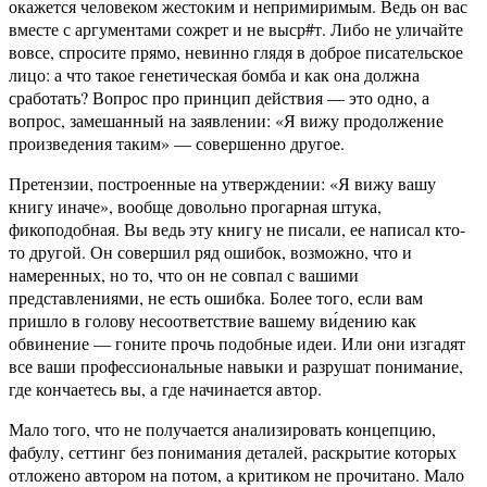
окажется человеком жестоким и непримиримым. Ведь он вас
вместе с аргументами сожрет и не выср#т. Либо не уличайте
вовсе, спросите прямо, невинно глядя в доброе писательское
лицо: а что такое генетическая бомба и как она должна
сработать? Вопрос про принцип действия — это одно, а
вопрос, замешанный на заявлении: «Я вижу продолжение
произведения таким» — совершенно другое.
Претензии, построенные на утверждении: «Я вижу вашу
книгу иначе», вообще довольно прогарная штука,
фикоподобная. Вы ведь эту книгу не писали, ее написал кто-
то другой. Он совершил ряд ошибок, возможно, что и
намеренных, но то, что он не совпал с вашими
представлениями, не есть ошибка. Более того, если вам
пришло в голову несоответствие вашему ви́дению как
обвинение — гоните прочь подобные идеи. Или они изгадят
все ваши профессиональные навыки и разрушат понимание,
где кончаетесь вы, а где начинается автор.
Мало того, что не получается анализировать концепцию,
фабулу, сеттинг без понимания деталей, раскрытие которых
отложено автором на потом, а критиком не прочитано. Мало