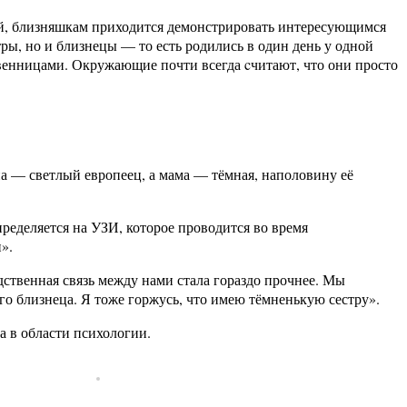
бой, близняшкам приходится демонстрировать интересующимся
тры, но и близнецы — то есть родились в один день у одной
твенницами. Окружающие почти всегда cчитают, что они просто
па — светлый европеец, а мама — тёмная, наполовину её
пределяется на УЗИ, которое проводится во время
».
ственная связь между нами стала гораздо прочнее. Мы
го близнеца. Я тоже горжусь, что имею тёмненькую сестру».
а в области психологии.