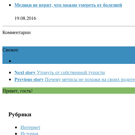
Медики не верят, что можно умереть от болезней
19.08.2016
Комментарии
Свежее:
Next story
Утонуть от собственной тупости
Previous story
Почему метисы не похожи на своих родит
Привет, гость!
Рубрики
Интернет
История