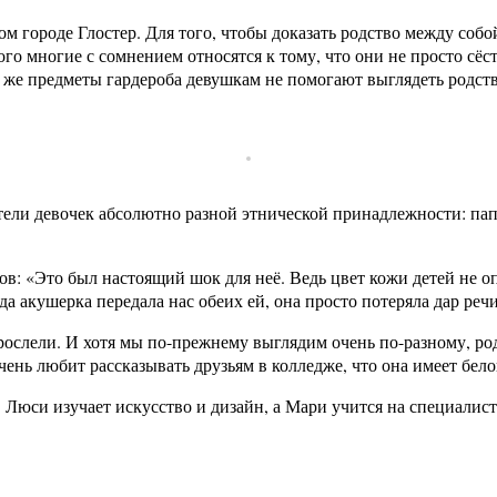
ом городе Глостер. Для того, чтобы доказать родство между со
го многие с сомнением относятся к тому, что они не просто сёс
е же предметы гардероба девушкам не помогают выглядеть родс
ители девочек абсолютно разной этнической принадлежности: па
ов: «Это был настоящий шок для неё. Ведь цвет кожи детей не о
да акушерка передала нас обеих ей, она просто потеряла дар речи
ослели. И хотя мы по-прежнему выглядим очень по-разному, род
чень любит рассказывать друзьям в колледже, что она имеет бело
 Люси изучает искусство и дизайн, а Мари учится на специалист