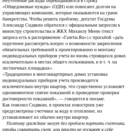
Неучтенные расходы перекидываются в строку
«Общедомовые нужды» (ОДН) или повисают долгом на
управляющих компаниях, которые оказываются на грани
банкротства. Чтобы решить проблему, депутат Госдумы
Александр Сидякин обратился с официальным запросом к
министру строительства и ЖКХ Михаилу Меню (текст
запроса есть в распоряжении «Газеты.Ru») c просьбой «дать
поручение рассмотреть вопрос о возможности закрепления
обязательных требований к проектированию и монтажу
индивидуальных приборов учета во вновь строящихся домах
исключительно в местах общего пользования, и в т. ч. на
лестничных площадках».
«Традиционно в многоквартирных домах установка
индивидуальных приборов учета производится
исключительно внутри квартир, что существенно усложняет
одномоментное снятие показаний и проведение проверки
достоверности показаний», — говорится в письме.
Как пояснил Сидякин, в проектах новостроек уже
предусмотрены счетчики за воду и отопление, но
устанавливают их обычно внутри квартир.
Поэтому граждане могут без проблем портить счетчики,
чтобы сократить счет, или просто не пускают к себе