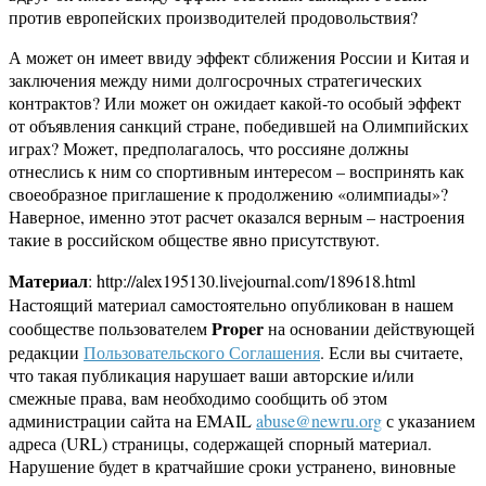
против европейских производителей продовольствия?
А может он имеет ввиду эффект сближения России и Китая и
заключения между ними долгосрочных стратегических
контрактов? Или может он ожидает какой-то особый эффект
от объявления санкций стране, победившей на Олимпийских
играх? Может, предполагалось, что россияне должны
отнеслись к ним со спортивным интересом – воспринять как
своеобразное приглашение к продолжению «олимпиады»?
Наверное, именно этот расчет оказался верным – настроения
такие в российском обществе явно присутствуют.
Материал
: http://alex195130.livejournal.com/189618.html
Настоящий материал самостоятельно опубликован в нашем
Proper
сообществе пользователем
на основании действующей
редакции
Пользовательского Соглашения
. Если вы считаете,
что такая публикация нарушает ваши авторские и/или
смежные права, вам необходимо сообщить об этом
администрации сайта на EMAIL
abuse@newru.org
с указанием
адреса (URL) страницы, содержащей спорный материал.
Нарушение будет в кратчайшие сроки устранено, виновные