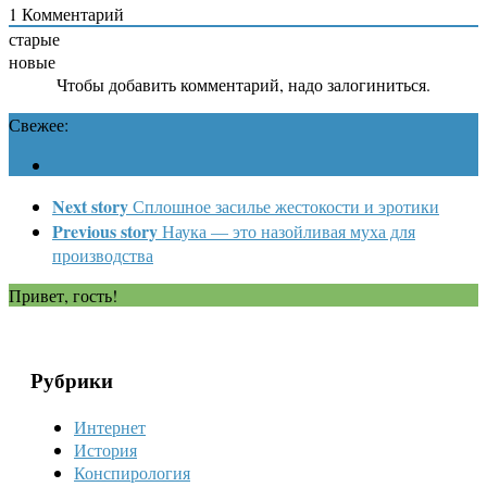
1
Комментарий
старые
новые
Чтобы добавить комментарий, надо залогиниться.
Свежее:
Next story
Сплошное засилье жестокости и эротики
Previous story
Наука — это назойливая муха для
производства
Привет, гость!
Рубрики
Интернет
История
Конспирология