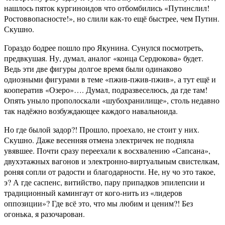
нашлось пяток кургиноидов что отбомбились «Путинслил!
Ростоввопасносте!», но слили как-то ещё быстрее, чем Путин.
Скушно.
Гораздо бодрее пошло про Якунина. Сунулся посмотреть,
предвкушая. Ну, думал, аналог «конца Сердюкова» будет.
Ведь эти две фигуры долгое время были одинаково
одиозными фигурами в теме «пжив-пжив-пжив», а тут ещё и
кооператив «Озеро»…. Думал, подразвеселюсь, да где там!
Опять уныло прополоскали «шубохранилище», столь недавно
так надёжно возбуждающее каждого навальноида.
Но где былой задор?! Прошло, проехало, не стоит у них.
Скушно. Даже весенняя отмена электричек не подняла
увявшее. Почти сразу переехали к восхвалению «Сапсана»,
двухэтажных вагонов и электронно-виртуальным свистелкам,
роняя сопли от радости и благодарности. Не, ну чо это такое,
э? А где саспенс, витийство, пару припадков эпилепсии и
традиционный камингаут от кого-нить из «лидеров
оппозиции»? Где всё это, что мы любим и ценим?! Без
огонька, я разочарован.