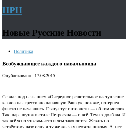
НРН
Новые Русские Новости
Политика
Возбуждающее каждого навальноида
Опубликовано
·
17.08.2015
Сериал под названием «Очередное решительное наступление
каклов на агрессивно напавшую Рашку», похоже, потерпел
фиаско не начавшись. Глянул тут инторнеты — об том молчок.
Так, пара шуток в стиле Петросяна — и всё. Тема задолбала. И
так всё ясно что-там-чего и чем закончится. Жевать по
четвёртому разу одну и ту же жвачку неохота никому. А, нет,