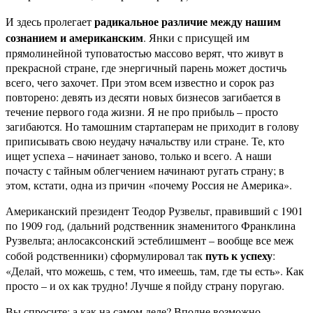
радикальное различие между нашим
И здесь пролегает
сознанием и американским
. Янки с присущей им
прямолинейной туповатостью массово верят, что живут в
прекрасной стране, где энергичный парень может достичь
всего, чего захочет. При этом всем известно и сорок раз
повторено: девять из десяти новых бизнесов загибается в
течение первого года жизни. Я не про прибыль – просто
загибаются. Но тамошним стартаперам не приходит в голову
приписывать свою неудачу начальству или стране. Те, кто
ищет успеха – начинает заново, только и всего. А наши
почасту с тайным облегчением начинают ругать страну; в
этом, кстати, одна из причин «почему Россия не Америка».
Американский президент Теодор Рузвельт, правивший с 1901
по 1909 год, (дальний родственник знаменитого Франклина
Рузвельта; анлосаксонский эстеблишмент – вообще все меж
путь к успеху
собой родственники) сформулировал так
:
«Делай, что можешь, с тем, что имеешь, там, где ты есть». Как
просто – и ох как трудно! Лучше я пойду страну поругаю.
Вы спросите: а как на самом деле? Вполне возможно,