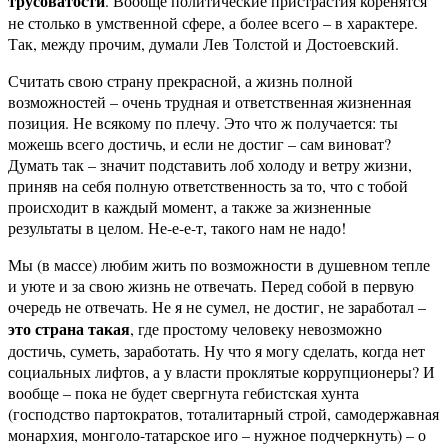
трусоватости
. Вообще политические пристрастия коренятся
не столько в умственной сфере, а более всего – в характере.
Так, между прочим, думали Лев Толстой и Достоевский.
Считать свою страну прекрасной, а жизнь полной
возможностей – очень трудная и ответственная жизненная
позиция. Не всякому по плечу. Это что ж получается: ты
можешь всего достичь, и если не достиг – сам виноват?
Думать так – значит подставить лоб холоду и ветру жизни,
приняв на себя полную ответственность за то, что с тобой
происходит в каждый момент, а также за жизненные
результаты в целом. Не-е-е-т, такого нам не надо!
Мы (в массе) любим жить по возможности в душевном тепле
и уюте и за свою жизнь не отвечать. Перед собой в первую
очередь не отвечать. Не я не сумел, не достиг, не заработал –
это страна такая
, где простому человеку невозможно
достичь, суметь, заработать. Ну что я могу сделать, когда нет
социальных лифтов, а у власти проклятые коррупционеры? И
вообще – пока не будет свергнута гебистская хунта
(господство партократов, тоталитарный строй, самодержавная
монархия, монголо-татарское иго – нужное подчеркнуть) – о