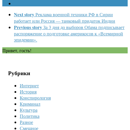
Next story
Реклама военной техники РФ в Сирии
работает или Россия — танковый придаток Индии
Previous story
За 3 дня до выборов Обама подписывает
распоряжение о подготовке америкосов к «Всемирной
эпидемии».
Привет, гость!
Рубрики
Интернет
История
Конспирология
Криминал
Культура
Политика
Разное
Смешное