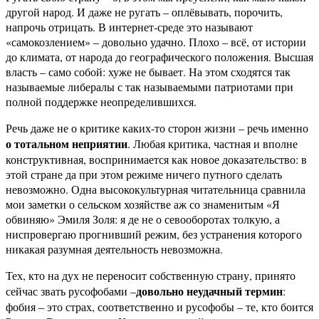
другой народ. И даже не ругать – оплёвывать, порочить,
напрочь отрицать. В интернет-среде это называют
«самокозлением» – довольно удачно. Плохо – всё, от истории
до климата, от народа до географического положения. Высшая
власть – само собой: хуже не бывает. На этом сходятся так
называемые либералы с так называемыми патриотами при
полной поддержке неопределившихся.
Речь даже не о критике каких-то сторон жизни – речь именно
о тотальном неприятии
. Любая критика, частная и вполне
конструктивная, воспринимается как новое доказательство: в
этой стране да при этом режиме ничего путного сделать
невозможно. Одна высококультурная читательница сравнила
мои заметки о сельском хозяйстве аж со знаменитым «Я
обвиняю» Эмиля Золя: я де не о севооборотах толкую, а
ниспровергаю прогнивший режим, без устранения которого
никакая разумная деятельность невозможна.
Тех, кто на дух не переносит собственную страну, принято
довольно неудачный термин
сейчас звать русофобами –
:
фобия – это страх, соответственно и русофобы – те, кто боится