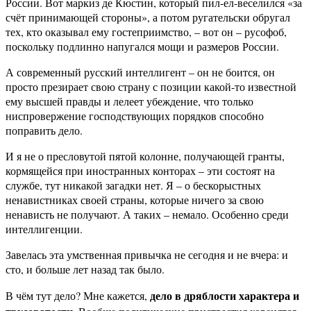
России. Вот маркиз де Кюстин, который пил-ел-веселился «за
счёт принимающей стороны», а потом ругательски обругал
тех, кто оказывал ему гостеприимство, – вот он – русофоб,
поскольку подлинно напугался мощи и размеров России.
А современный русский интеллигент – он не боится, он
просто презирает свою страну с позиции какой-то известной
ему высшей правды и лелеет убеждение, что только
ниспровержение господствующих порядков способно
поправить дело.
И я не о пресловутой пятой колонне, получающей гранты,
кормящейся при иностранных конторах – эти состоят на
службе, тут никакой загадки нет. Я – о бескорыстных
ненавистниках своей страны, которые ничего за свою
ненависть не получают. А таких – немало. Особенно среди
интеллигенции.
Завелась эта умственная привычка не сегодня и не вчера: и
сто, и больше лет назад так было.
дело в дряблости характера и
В чём тут дело? Мне кажется,