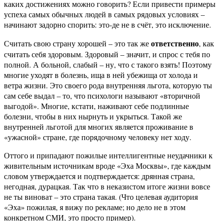
каких достижениях можно говорить? Если привести примеры
успеха самых обычных людей в самых рядовых условиях –
начинают задорно спорить: это-де не в счёт, это исключение.
ответственно
Считать свою страну хорошей – это так же
, как
считать себя здоровым. Здоровый – значит, и спрос с тебя по
полной. А больной, слабый – ну, что с такого взять! Поэтому
многие уходят в болезнь, ища в ней убежища от холода и
ветра жизни. Это своего рода внутренняя льгота, которую ты
сам себе выдал – то, что психологи называют «вторичной
выгодой». Многие, кстати, наживают себе подлинные
болезни, чтобы в них нырнуть и укрыться. Такой же
внутренней льготой для многих является проживание в
«ужасной» стране, где порядочному человеку нет ходу.
Оттого и припадают пожилые интеллигентные неудачники к
живительным источникам вроде «Эха Москвы», где каждым
словом утверждается и подтверждается: дрянная страна,
негодная, дурацкая. Так что в неказистом итоге жизни вовсе
не ты виноват – это страна такая. (Что целевая аудитория
«Эха» пожилая, я вижу по рекламе; но дело не в этом
конкретном СМИ, это просто пример).