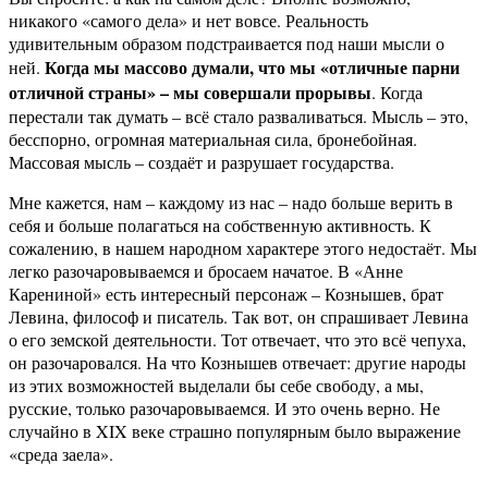
никакого «самого дела» и нет вовсе. Реальность
удивительным образом подстраивается под наши мысли о
Когда мы массово думали, что мы «отличные парни
ней.
отличной страны» – мы совершали прорывы
. Когда
перестали так думать – всё стало разваливаться. Мысль – это,
бесспорно, огромная материальная сила, бронебойная.
Массовая мысль – создаёт и разрушает государства.
Мне кажется, нам – каждому из нас – надо больше верить в
себя и больше полагаться на собственную активность. К
сожалению, в нашем народном характере этого недостаёт. Мы
легко разочаровываемся и бросаем начатое. В «Анне
Карениной» есть интересный персонаж – Кознышев, брат
Левина, философ и писатель. Так вот, он спрашивает Левина
о его земской деятельности. Тот отвечает, что это всё чепуха,
он разочаровался. На что Кознышев отвечает: другие народы
из этих возможностей выделали бы себе свободу, а мы,
русские, только разочаровываемся. И это очень верно. Не
случайно в XIX веке страшно популярным было выражение
«среда заела».