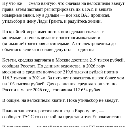
Ну что же — смело вангую, что сначала на велосипеды введут
права, затем заставят регистрировать их в ГАИ и вешать
номерные знаки, ну а дальше — всё как ВАЗ прописал,
утильсбор в цену Лады Гранта, и радуйтесь жизни.
По крайней мере, именно так они сделали сначала с
мопедами, а теперь делают с электросамокатами и
(внимание!) электровелосипедами. А от электровелика до
обычного велика в голове депутата — один шаг.
Кстати, средняя зарплата в Москве достигла 219 тысяч рублей,
сообщил Росстат. По данным ведомства, в 2026 году
москвичи в среднем получают 219,6 тысячи рублей против
116,3 тысячи в 2021-м. За пять лет показатель вырос более чем
на 103 тысячи рублей. Для сравнения, средняя зарплата по
России в марте 2026 года составила 112 654 рубля.
В общем, на велосипеды хватит. Пока утильсбор не введут.
Планов запретить россиянам въезд в Европу нет, —
сообщает ТАСС со ссылкой на представителя Еврокомиссии.
И вот увидите — не пройдет и полгода, как ЕС запретит въезд