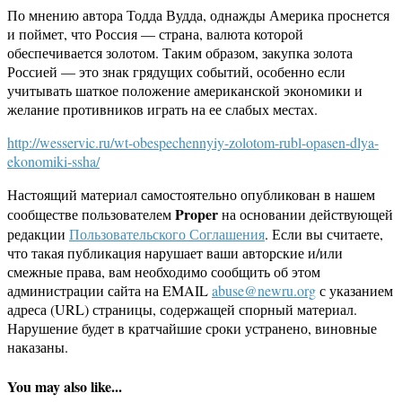
По мнению автора Тодда Вудда, однажды Америка проснется
и поймет, что Россия — страна, валюта которой
обеспечивается золотом. Таким образом, закупка золота
Россией — это знак грядущих событий, особенно если
учитывать шаткое положение американской экономики и
желание противников играть на ее слабых местах.
http://wesservic.ru/wt-obespechennyiy-zolotom-rubl-opasen-dlya-
ekonomiki-ssha/
Настоящий материал самостоятельно опубликован в нашем
Proper
сообществе пользователем
на основании действующей
редакции
Пользовательского Соглашения
. Если вы считаете,
что такая публикация нарушает ваши авторские и/или
смежные права, вам необходимо сообщить об этом
администрации сайта на EMAIL
abuse@newru.org
с указанием
адреса (URL) страницы, содержащей спорный материал.
Нарушение будет в кратчайшие сроки устранено, виновные
наказаны.
You may also like...