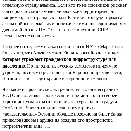
отдельную страну альянса. Если кто-то из союзников рискнёт
сбить российский самолёт не над своей территорией, а,
например, в нейтральных водах Балтики, это будет прямым
актом войны, с тяжёлыми политическими последствиями уже
для самой страны НАТО — и за неё, внезапно, США
вступаться не собираются.
Позднее на эту тему высказался и генсек НАТО Марк Рютте.
Он заявил, что Альянс может сбивать российские самолеты,
которые угрожают гражданской инфраструктуре или
населению
. Но ни один из русских самолетов ничему не
угрожал, поэтому и реакция стран Европы, и прежде всего,
Эстонии — выглядит крайне истеричной и смешной.
Что касается российских истребителей, то они за границы
НАТО не залетают, а даже если и залетают, то это скорее
«срезание» угла из-за отклонения от курса на полградуса.
Особенно чётко это видно, если посмотреть на
«доказательства» Эстонии (больше похожие на билет банка
приколов) якобы нарушения воздушного пространства
истребителями МиГ-31.