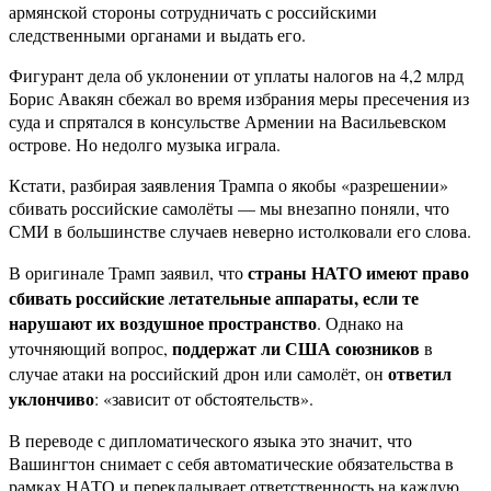
армянской стороны сотрудничать с российскими
следственными органами и выдать его.
Фигурант дела об уклонении от уплаты налогов на 4,2 млрд
Борис Авакян сбежал во время избрания меры пресечения из
суда и спрятался в консульстве Армении на Васильевском
острове. Но недолго музыка играла.
Кстати, разбирая заявления Трампа о якобы «разрешении»
сбивать российские самолёты — мы внезапно поняли, что
СМИ в большинстве случаев неверно истолковали его слова.
страны НАТО имеют право
В оригинале Трамп заявил, что
сбивать российские летательные аппараты, если те
нарушают их воздушное пространство
. Однако на
поддержат ли США союзников
уточняющий вопрос,
в
ответил
случае атаки на российский дрон или самолёт, он
уклончиво
: «зависит от обстоятельств».
В переводе с дипломатического языка это значит, что
Вашингтон снимает с себя автоматические обязательства в
рамках НАТО и перекладывает ответственность на каждую