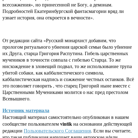
всесожжения», но принесенной не Богу, а демонам.
Подробностей Екатеринбургской фантасмагории вряд ли
узнает история, она откроется в вечности».
От редакции сайта «Русский монархист добавим, что
прологом ритуального убиения царской семьи было убиение
их Друга, старца Григория Распутина. Гибель царственных
мучеников в точности совпала с гибелью Старца. То же
нисхождение в зловещий подвал, то же использование трупа
убитой собаки, как каббалистического символа,
каббалистическая надпись и сожжение честных останков. Всё
это позволяет говорить , что старец Григорий ныне вместе с
Царственными Мучениками молится о нас пред престолом
Всевышнего.
Источник материала
Настоящий материал самостоятельно опубликован в нашем
vintik
сообществе пользователем
на основании действующей
редакции
Пользовательского Соглашения
. Если вы считаете,
что такая публикация нарушает ваши авторские и/или