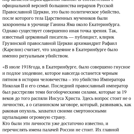
официальной версией большинства иерархов Русской
Православной Церкви, это было политическое убийство,
после которого тела Царственных мучеников были
захоронены в урочище Ганина Яма около Екатеринбурга.
Однако существует совершенно иная точка зрения. Так,
известный церковный писатель — публицист, клирик
Грузинской православной Церкви архимандрит Рафаил
(Карелин) считает, что злодеяние в Екатеринбурге было
именно ритуальным убийством.
«В июле 1918года, в Екатеринбурге, было совершено гнусное
и подлое злодеяние, которое навсегда останется черным
пятном в истории человечества – это убийство Императора
Николая II и его семьи. Последний православный император
был расстрелян теми богоборческими силами, которые за 19
веков до того распяли Иисуса Христа. Здесь вопрос стоит не о
личностях, а о сатанинском заговоре, который, развиваясь, как
раковая опухоль, захватил своими смертоносными
щупальцами огромную страну.
Кто были эти личности уже достаточно известно, и
перечислять имена палачей России не стоит. Их главной