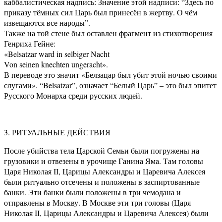
каббалистическая надпись: Значение этой надписи: “Здесь по
приказу тёмных сил Царь был принесён в жертву. О чём
извещаются все народы”.
Также на той стене был оставлен фрагмент из стихотворения
Генриха Гейне:
«Belsatzar ward in selbiger Nacht
Von seinen knechten ungeracht».
В переводе это значит «Белзацар был убит этой ночью своими
слугами». “Belsatzar”, означает “Белый Царь” – это был эпитет
Русского Монарха среди русских людей.
3. РИТУАЛЬНЫЕ ДЕЙСТВИЯ
После убийства тела Царской Семьи были погружены на
грузовики и отвезены в урочище Ганина Яма. Там головы
Царя Николая II, Царицы Александры и Царевича Алексея
были ритуально отсечены и положены в заспиртованные
банки. Эти банки были положены в три чемодана и
отправлены в Москву. В Москве эти три головы (Царя
Николая II, Царицы Александры и Царевича Алексея) были