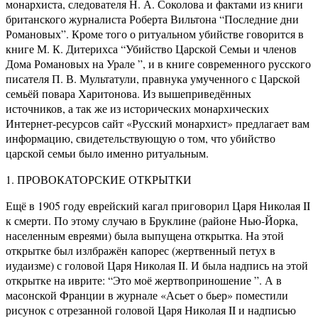
монархиста, следователя Н. А. Соколова и фактами из книги
британского журналиста Роберта Вильтона “Последние дни
Романовых”. Кроме того о ритуальном убийстве говорится в
книге М. К. Дитерихса “Убийство Царской Семьи и членов
Дома Романовых на Урале ”, и в книге современного русского
писателя П. В. Мультатули, правнука умученного с Царской
семьёй повара Харитонова. Из вышеприведённых
источников, а так же из исторических монархических
Интернет-ресурсов сайт «Русский монархист» предлагает вам
информацию, свидетельствующую о том, что убийство
царской семьи было именно ритуальным.
1. ПРОВОКАТОРСКИЕ ОТКРЫТКИ
Ещё в 1905 году еврейский кагал приговорил Царя Николая II
к смерти. По этому случаю в Бруклине (районе Нью-Йорка,
населенным евреями) была выпущена открытка. На этой
открытке был излбражён капорес (жертвенный петух в
иудаизме) с головой Царя Николая II. И была надпись на этой
открытке на иврите: “Это моё жертвоприношение ”. А в
масонской Франции в журнале «Асьет о бьер» поместили
рисунок с отрезанной головой Царя Николая II и надписью