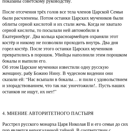
показаны советскому руководству.
После отсечения трёх голов все тела членов Царской Семьи
были расчленены. Потом останки Царских мучеников были
облиты серной кислотой и их стали жечь. Когда не хватало
серной кислоты, то посылали ней автомобили в
Екатеринбург. Два кольца красноармейцев охраняли этот
костёр и никому не позволяли проходить внутрь. Два дня
горел костёр. После этого останки Царских мучеников
превратились в порошок. Убийцы наполнили этим порошком
бокалы и выпили его.
Об этом Царские мученики известили одну русскую
женщину, рабу Божию Нину. В чудесном видении они
сказали ей: “Нас всыпали в бокалы… и пили с удовольствием
и злорадствованием, что так нас уничтожили!.. Пусть наших
останков не ищут, их нет!”
4. МНЕНИЕ АВТОРИТЕТНОГО ПАСТЫРЯ
Расстрел русского монарха Царя Николая II и его семьи до сих
пор является неразгаданной тайной. В соответствии с