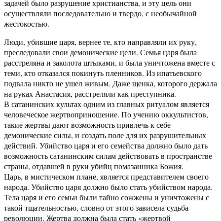
задачей было разрушение христианства, и эту цель они
осуществляли последовательно и твердо, с необычайной
жестокостью.
Люди, убившие царя, вернее те, кто направляли их руку,
преследовали свои демонические цели. Семья царя была
расстреляна и заколота штыками, и была уничтожена вместе с
теми, кто отказался покинуть пленников. Из ипатьевского
подвала никто не ушел живым. Даже щенка, которого держала
на руках Анастасия, расстреляли как преступника.
В сатанинских культах одним из главных ритуалом является
человеческое жертвоприношение. По учению оккультистов,
такие жертвы дают возможность привлечь к себе
демонические силы, и создать поле для их разрушительных
действий. Убийство царя и его семейства должно было дать
возможность сатанинским силам действовать в пространстве
страны, отдавшей в руки убийц помазанника Божия.
Царь, в мистическом плане, является представителем своего
народа. Убийство царя должно было стать убийством народа.
Тела царя и его семьи были тайно сожжены и уничтожены с
такой тщательностью, словно от этого зависела судьба
революции. Жертва должна была стать «жертвой