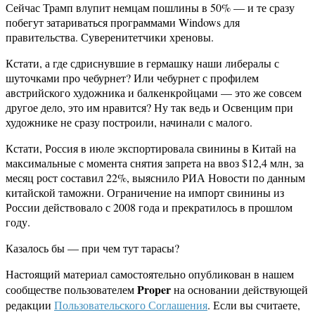
Сейчас Трамп влупит немцам пошлины в 50% — и те сразу
побегут затариваться программами Windows для
правительства. Суверенитетчики хреновы.
Кстати, а где сдриснувшие в гермашку наши либералы с
шуточками про чебурнет? Или чебурнет с профилем
австрийского художника и балкенкройцами — это же совсем
другое дело, это им нравится? Ну так ведь и Освенцим при
художнике не сразу построили, начинали с малого.
Кстати, Россия в июле экспортировала свинины в Китай на
максимальные с момента снятия запрета на ввоз $12,4 млн, за
месяц рост составил 22%, выяснило РИА Новости по данным
китайской таможни. Ограничение на импорт свинины из
России действовало с 2008 года и прекратилось в прошлом
году.
Казалось бы — при чем тут тарасы?
Настоящий материал самостоятельно опубликован в нашем
Proper
сообществе пользователем
на основании действующей
редакции
Пользовательского Соглашения
. Если вы считаете,