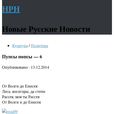
НРН
Новые Русские Новости
Культура
/
Политика
Пупсы попсы — 6
Опубликовано
·
13.12.2014
От Волги до Енисея
Леса, косогоры, да степи
Рассея, моя ты Рассея
От Волги и до Енисея