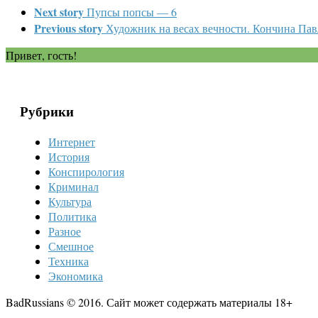
Next story
Пупсы попсы — 6
Previous story
Художник на весах вечности. Кончина Па
Привет, гость!
Рубрики
Интернет
История
Конспирология
Криминал
Культура
Политика
Разное
Смешное
Техника
Экономика
BadRussians © 2016. Сайт может содержать материалы 18+