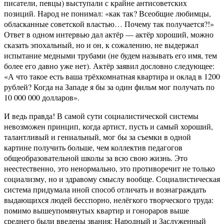
писатели, певцы) выступали с крайне антисоветских
позиций. Народ не понимал: «как так? Всеобщие любимцы,
обласканные советской властью… Почему так получается?!»
Ответ в одном интервью дал актёр — актёр хороший, можно
сказать эпохальный, но и он, к сожалению, не выдержал
испытание медными трубами (не будем называть его имя, тем
более его давно уже нет). Актёр заявил дословно следующее:
«А что такое есть ваша трёхкомнатная квартира и оклад в 1200
рублей? Когда на Западе я бы за один фильм мог получать по
10 000 000 долларов».
И ведь правда! В самой сути социалистической системы
невозможен принцип, когда артист, пусть и самый хороший,
талантливый и гениальный, мог бы за съемки в одной
картине получить больше, чем коллектив педагогов
общеобразовательной школы за всю свою жизнь. Это
неестественно, это ненормально, это противоречит не только
социализму, но и здравому смыслу вообще. Социалистическая
система придумала иной способ отличать и вознаграждать
выдающихся людей бесспорно, нелёгкого творческого труда:
помимо вышеупомянутых квартир и гонораров выше
среднего были введены звания: Народный и Заслуженный