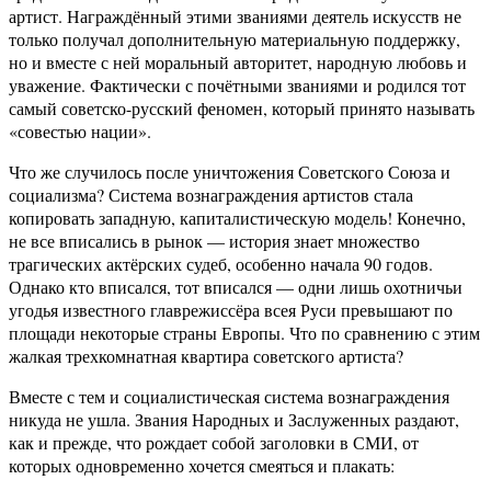
артист. Награждённый этими званиями деятель искусств не
только получал дополнительную материальную поддержку,
но и вместе с ней моральный авторитет, народную любовь и
уважение. Фактически с почётными званиями и родился тот
самый советско-русский феномен, который принято называть
«совестью нации».
Что же случилось после уничтожения Советского Союза и
социализма? Система вознаграждения артистов стала
копировать западную, капиталистическую модель! Конечно,
не все вписались в рынок — история знает множество
трагических актёрских судеб, особенно начала 90 годов.
Однако кто вписался, тот вписался — одни лишь охотничьи
угодья известного главрежиссёра всея Руси превышают по
площади некоторые страны Европы. Что по сравнению с этим
жалкая трехкомнатная квартира советского артиста?
Вместе с тем и социалистическая система вознаграждения
никуда не ушла. Звания Народных и Заслуженных раздают,
как и прежде, что рождает собой заголовки в СМИ, от
которых одновременно хочется смеяться и плакать: