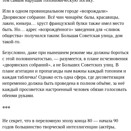
Или в одном провинциальном городе «возрождали»
Дворянское собрание. Всё чин чинарём: балы, красавицы,
лакеи, юнкера… хруст французской булки также имел место
быть. Но… адрес «возрождённого» заведения для «сливок
общества» получился таким: Большая Советская улица, дом
такой-то.
Безусловно, даже при нынешнем режиме мы должны бороться
с этой половинчатостью, — разумеется, в плане исчезновения
«дворянских собраний», а не Больших Советских улиц. В
плане агитации и пропаганды нам важны каждый топоним и
каждая табличка! Однако есть одна сфера, где десоветизация
непременно должна быть проведена в полном объёме, за неё
каждый просоветски настроенный человек обязан голосовать
обеими руками.
***
Не секрет, что в переломную эпоху конца 80 — начала 90
годов большинство творческой интеллигенции (актёры,