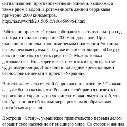
сигнализацией, противопехотными минами, вышками, а
также рвом с водой. Протяженность данной баррикады
примерно 2000 километров.
http://ria.ru/world/20150515/1064599964.html
Работы по проекту «Стена» собираются растянуть на три года
и потратить на это творение 200 млн. долларов. При
нынешнем социально-экономическом положении Украины
весьма немалая сумма. Сразу же возникает вопрос: «Откуда
власти собираются брать средства?» Можно только
догадываться. Но, скорее всего, помогать в строительстве
будут американцы. Лишь они в последнее время вливают
баснословные деньги в проект «Украина».
Вот только смысла от этой баррикады никакого нет! Сколько
раз уже было сказано, что Россия не собирается посягать на
территории Украины, но украинским властям что в лоб, что
по лбу – они все об одном: мерещится им воображаемая
российская агрессия.
Построив «Стену», украинское правительство первым делом
оградит свое население от внешнего мира. Со стороны данная