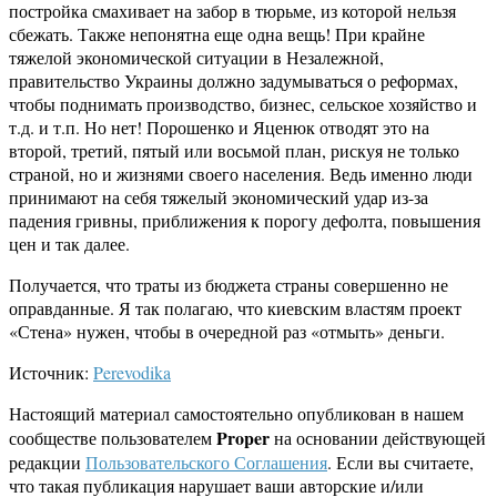
постройка смахивает на забор в тюрьме, из которой нельзя
сбежать. Также непонятна еще одна вещь! При крайне
тяжелой экономической ситуации в Незалежной,
правительство Украины должно задумываться о реформах,
чтобы поднимать производство, бизнес, сельское хозяйство и
т.д. и т.п. Но нет! Порошенко и Яценюк отводят это на
второй, третий, пятый или восьмой план, рискуя не только
страной, но и жизнями своего населения. Ведь именно люди
принимают на себя тяжелый экономический удар из-за
падения гривны, приближения к порогу дефолта, повышения
цен и так далее.
Получается, что траты из бюджета страны совершенно не
оправданные. Я так полагаю, что киевским властям проект
«Стена» нужен, чтобы в очередной раз «отмыть» деньги.
Источник:
Perevodika
Настоящий материал самостоятельно опубликован в нашем
Proper
сообществе пользователем
на основании действующей
редакции
Пользовательского Соглашения
. Если вы считаете,
что такая публикация нарушает ваши авторские и/или