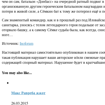
чем он сам, батальон «Донбасс» на очередной ратный подвиг в 
организованную другим героическим батальоном нацгвардии и
потери в живой силе, а Сёмкин бат к тому же потерпел ещё 
Сам знаменитый командир, как и в прошлый раз под Иловайском
санитарка, уносясь с телом легендарного героя подальше от 
оторвало башку, а к самому Сёмке судьба была, как всегда, сн
ноге…
Источник:
Inoforum
Настоящий материал самостоятельно опубликован в нашем соо
такая публикация нарушает ваши авторские и/или смежные пр
содержащей спорный материал. Нарушение будет в кратчайшие
You may also like...
Макс Равреба жжот
26.03.2015