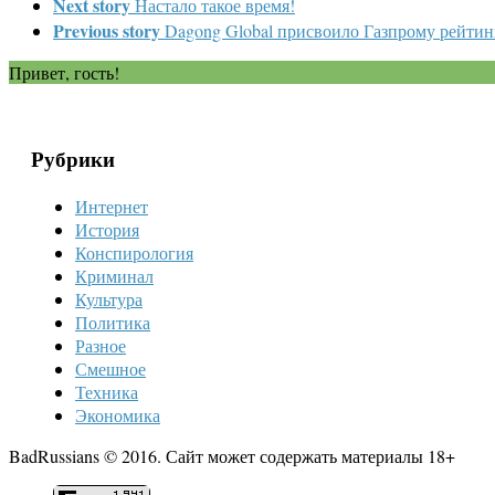
Next story
Настало такое время!
Previous story
Dagong Global присвоило Газпрому рейти
Привет, гость!
Рубрики
Интернет
История
Конспирология
Криминал
Культура
Политика
Разное
Смешное
Техника
Экономика
BadRussians © 2016. Сайт может содержать материалы 18+