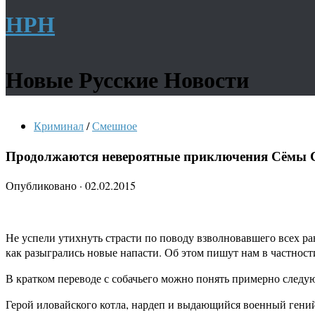
НРН
Новые Русские Новости
Криминал
/
Смешное
Продолжаются невероятные приключения Сёмы С
Опубликовано
·
02.02.2015
Не успели утихнуть страсти по поводу взволновавшего всех ра
как разыгрались новые напасти. Об этом пишут нам в частнос
В кратком переводе с собачьего можно понять примерно следу
Герой иловайского котла, нардеп и выдающийся военный гений