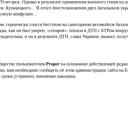
Углегорск. Однако в результате применения военного гения на пр
м. Кульчицкого… В итоге боестолкновения двух батальонов укр
и полную конфузию…
, героически спасся бегством на санитарном автомобиле баталь
засады, как он был уверен, «сепаров», попала в ДТП с БТРом 
исходительна, и он в результате ДТП, слава Украине, выжил, пол
Proper
бществе пользователем
на основании действующей реда
ава, вам необходимо сообщить об этом администрации сайта на
 сроки устранено, виновные наказаны.