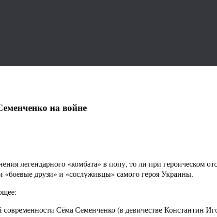
еменченко на войне
нения легендарного «комбата» в попу, то ли при героическом от
ти «боевые друзи» и «сослуживцы» самого героя Украины.
ющее:
 современности Сёма Семенченко (в девичестве Константин Иго