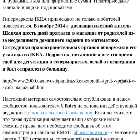
игрушками, в ход шли фирменные сумки. Некоторые даже
залезали в ящики под кроватями.
Гипермаркеты IKEA привлекают не только любителей
В ноябре 2014 г. двенадцатилетний житель
повеселиться.
Шанхая шесть дней прятался в магазине от родителей из-
за несделанного домашнего задания по математике.
Сотрудники правоохранительных органов обнаружили его
у выхода из IKEA. Подросток, питавшийся все это время
едой для дегустации в супермаркетах, ослаб от недоедания
и был отправлен в больницу.
http://www.2000.ua/novosti/parafraz/ikea-zapretila-igrat-v-prjatki-v-
svoih-magazinah.htm
Настоящий материал самостоятельно опубликован в нашем
Ufadex
сообществе пользователем
на основании действующей
редакции
Пользовательского Соглашения
. Если вы считаете,
что такая публикация нарушает ваши авторские и/или
смежные права, вам необходимо сообщить об этом
администрации сайта на EMAIL
abuse@newru.org
с указанием
адреса (URL) страницы, содержащей спорный материал.