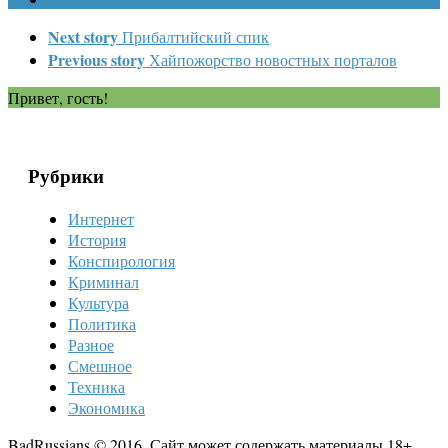
Next story
Прибалтийский спик
Previous story
Хайпожорство новостных порталов
Привет, гость!
Рубрики
Интернет
История
Конспирология
Криминал
Культура
Политика
Разное
Смешное
Техника
Экономика
BadRussians © 2016. Сайт может содержать материалы 18+