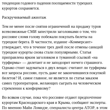
тенденция годового падения посещаемости турецких
курортов сохраняется.
Раскручиваемый ажиотаж
Тем не менее после снятия ограничений на продажу туров
всевозможные СМИ запестрили заголовками о том, что
россияне сломя голову побежали покупать билеты на
турецкие берега. В частности, издание «Коммерсант»
утверждает, что в течение трех дней после отмены санкций
турецкие курорты снова стали популярными. Статья
приправлена ярким заголовком и туманной ссылкой «на
турфирмы» — дилетант и не заподозрит ничего страшного.
Однако стоит задуматься о двух вещах: считают ли турфирмы
все запросы россиян, пусть даже не закончившиеся покупкой
билетов? И, самое главное, не является ли статья заказом
самих туроператоров, желающих сыграть на человеческом
стремлении к конформизму?
Во всяком случае, пока что россияне отдают предпочтение
курортам Краснодарского края и Крыма, сообщают эксперты.
По мнению Майи Ломидзе, специалиста центра АТОР, в этом