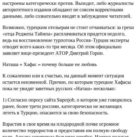
настроены категорически против. Выходит, либо журналисты
авторитетного издания обладают не совсем корректными
данными, либо сознательно вводят в заблуждение читателей.
Возможно, турецким отельерам не стоит отчаиваться: за грехи
«отца Реджепа Тайипа» расплачиваться придется недолго,
ведь на восстановление турпотока Россия–Турция эксперты
отводят всего каких-то три месяца. Об этом официально
заявляет вице-президент АТОР Дмитрий Горин.
Наташа + Хафас = почему больше не любовь
К сожалению или к счастью, на данный момент ситуация
остается неизменной. Причин, по которым турецкие Хафасы
пока не увидят заветных русских «Наташ» несколько:
1) Согласно опросу сайта Superjob, о котором уже говорилось
ранее, более трети россиян, категорически не желающих
лететь в Турцию, опасаются за свою безопасность.
Взрастив в свое время на плодородной почве огромное
количество террористов и предоставив им полную свободу
воли, Анкара совершила большую ошибку. Наивно полагая,