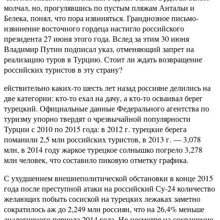
молчал, но, прогулявшись по пустым пляжам Антальи и
Белека, понял, что пора извиняться. Грандиозное письмо-
извинение восточного гордеца настигло российского
президента 27 июня этого года. Вслед за этим 30 июня
Владимир Путин подписал указ, отменяющий запрет на
реализацию туров в Турцию. Стоит ли ждать возвращение
российских туристов в эту страну?
ействительно каких-то шесть лет назад россияне делились на
две категории: кто-то ехал на дачу, а кто-то осваивал берег
турецкий. Официальные данные Федерального агентства по
туризму упорно твердят о чрезвычайной популярности
Турции с 2010 по 2015 года: в 2012 г. турецкие берега
поманили 2,5 млн российских туристов, в 2013 г. — 3,078
млн, в 2014 году жаркое турецкое солнышко погрело 3,278
млн человек, что составило пиковую отметку графика.
С ухудшением внешнеполитической обстановки в конце 2015
года после преступной атаки на российский Су-24 количество
желающих побыть сосиской на турецких лежаках заметно
сократилось аж до 2,249 млн россиян, что на 26,4% меньше
аналогичного периода 2014 года. Но несмотря на сокращение