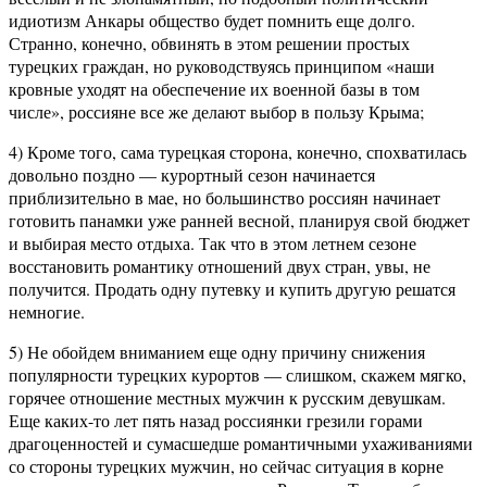
идиотизм Анкары общество будет помнить еще долго.
Странно, конечно, обвинять в этом решении простых
турецких граждан, но руководствуясь принципом «наши
кровные уходят на обеспечение их военной базы в том
числе», россияне все же делают выбор в пользу Крыма;
4) Кроме того, сама турецкая сторона, конечно, спохватилась
довольно поздно — курортный сезон начинается
приблизительно в мае, но большинство россиян начинает
готовить панамки уже ранней весной, планируя свой бюджет
и выбирая место отдыха. Так что в этом летнем сезоне
восстановить романтику отношений двух стран, увы, не
получится. Продать одну путевку и купить другую решатся
немногие.
5) Не обойдем вниманием еще одну причину снижения
популярности турецких курортов — слишком, скажем мягко,
горячее отношение местных мужчин к русским девушкам.
Еще каких-то лет пять назад россиянки грезили горами
драгоценностей и сумасшедше романтичными ухаживаниями
со стороны турецких мужчин, но сейчас ситуация в корне