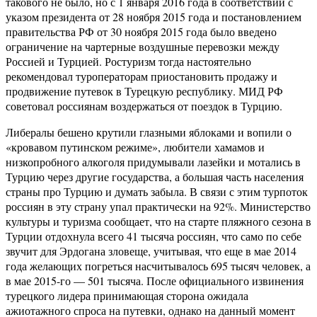
такового не было, но с 1 января 2016 года в соответствии с
указом президента от 28 ноября 2015 года и постановлением
правительства РФ от 30 ноября 2015 года было введено
ограничение на чартерные воздушные перевозки между
Россией и Турцией. Ростуризм тогда настоятельно
рекомендовал туроператорам приостановить продажу и
продвижение путевок в Турецкую республику. МИД РФ
советовал россиянам воздержаться от поездок в Турцию.
Либералы бешено крутили глазными яблоками и вопили о
«кровавом путинском режиме», любители хамамов и
низкопробного алкоголя придумывали лазейки и мотались в
Турцию через другие государства, а большая часть населения
страны про Турцию и думать забыла. В связи с этим турпоток
россиян в эту страну упал практически на 92%. Министерство
культуры и туризма сообщает, что на старте пляжного сезона в
Турции отдохнула всего 41 тысяча россиян, что само по себе
звучит для Эрдогана зловеще, учитывая, что еще в мае 2014
года желающих погреться насчитывалось 695 тысяч человек, а
в мае 2015-го — 501 тысяча. После официального извинения
турецкого лидера принимающая сторона ожидала
ажиотажного спроса на путевки, однако на данный момент