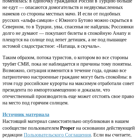
поменялась: в одиночку гражданки России в Турцию больше
не едут — опасаются домогательств и недвусмысленных
намеков со стороны местных мачо. И если от подобных
русских «альфа-самцов» с Южного Бутово можно скрыться в
Северном, то в Турции, увы, спасенья не найдешь; Россиянки
долго не думают — покупают билеты в спокойную Анапу и
плещутся на солнце под лепет детишек, а не под пышащее
истомой сладострастное: «Натаща, я скучаль».
Таким образом, потока туристов, о котором во все стороны
трубят СМИ, пока не наблюдается и причины тому понятны.
Возможно, ситуация изменится в течение года, однако все
патриотично настроенные граждане могут быть спокойны: в
этом году российские курорты на максимум отработали совет
президента по импортозамещению и доказали, что
отечественный производитель еще может отстоять свое право
на место под горячим солнцем.
Источник материала
Настоящий материал самостоятельно опубликован в нашем
Proper
сообществе пользователем
на основании действующей
редакции
Пользовательского Соглашения
. Если вы считаете,