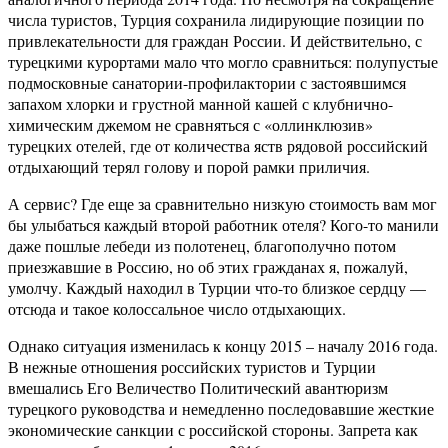
числа туристов, Турция сохранила лидирующие позиции по
привлекательности для граждан России. И действительно, с
турецкими курортами мало что могло сравниться: полупустые
подмосковные санатории-профилактории с застоявшимся
запахом хлорки и грустной манной кашей с клубнично-
химическим джемом не сравняться с «оллинклюзив»
турецких отелей, где от количества яств рядовой российский
отдыхающий терял голову и порой рамки приличия.
А сервис? Где еще за сравнительно низкую стоимость вам мог
бы улыбаться каждый второй работник отеля? Кого-то манили
даже пошлые лебеди из полотенец, благополучно потом
приезжавшие в Россию, но об этих гражданах я, пожалуй,
умолчу. Каждый находил в Турции что-то близкое сердцу —
отсюда и такое колоссальное число отдыхающих.
Однако ситуация изменилась к концу 2015 – началу 2016 года.
В нежные отношения российских туристов и Турции
вмешались Его Величество Политический авантюризм
турецкого руководства и немедленно последовавшие жесткие
экономические санкции с российской стороны. Запрета как