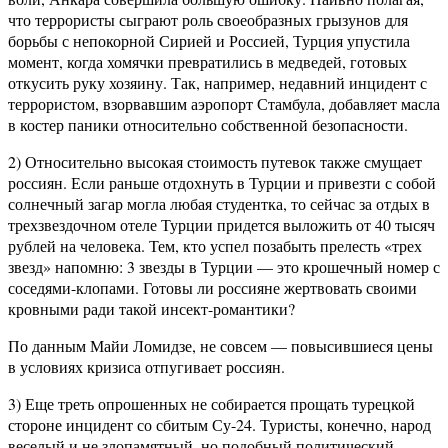
что террористы сыграют роль своеобразных грызунов для
борьбы с непокорной Сирией и Россией, Турция упустила
момент, когда хомячки превратились в медведей, готовых
откусить руку хозяину. Так, например, недавний инцидент с
террористом, взорвавшим аэропорт Стамбула, добавляет масла
в костер паники относительно собственной безопасности.
2) Относительно высокая стоимость путевок также смущает
россиян. Если раньше отдохнуть в Турции и привезти с собой
солнечный загар могла любая студентка, то сейчас за отдых в
трехзвездочном отеле Турции придется выложить от 40 тысяч
рублей на человека. Тем, кто успел позабыть прелесть «трех
звезд» напомню: 3 звезды в Турции — это крошечный номер с
соседями-клопами. Готовы ли россияне жертвовать своими
кровными ради такой инсект-романтики?
По данным Майи Ломидзе, не совсем — повысившиеся цены
в условиях кризиса отпугивает россиян.
3) Еще треть опрошенных не собирается прощать турецкой
стороне инцидент со сбитым Су-24. Туристы, конечно, народ
веселый и не злопамятный, но подобный политический