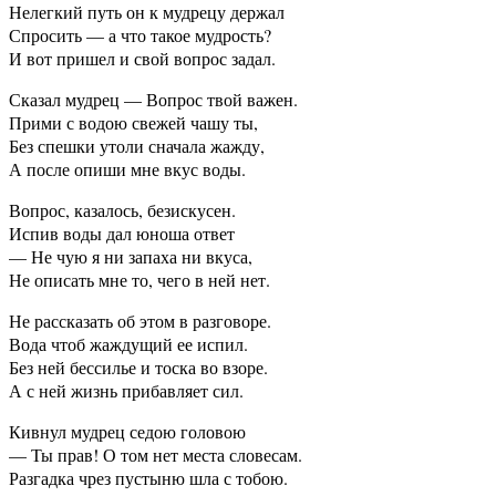
Нелегкий путь он к мудрецу держал
Спросить — а что такое мудрость?
И вот пришел и свой вопрос задал.
Сказал мудрец — Вопрос твой важен.
Прими с водою свежей чашу ты,
Без спешки утоли сначала жажду,
А после опиши мне вкус воды.
Вопрос, казалось, безискусен.
Испив воды дал юноша ответ
— Не чую я ни запаха ни вкуса,
Не описать мне то, чего в ней нет.
Не рассказать об этом в разговоре.
Вода чтоб жаждущий ее испил.
Без ней бессилье и тоска во взоре.
А с ней жизнь прибавляет сил.
Кивнул мудрец седою головою
— Ты прав! О том нет места словесам.
Разгадка чрез пустыню шла с тобою.