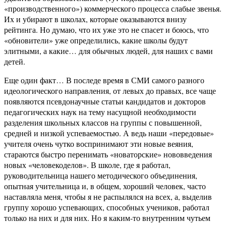
«производственного») коммерческого процесса слабые звенья.
Их и убирают в школах, которые оказываются внизу
рейтинга. Но думаю, что их уже это не спасет и боюсь, что
«обновители» уже определились, какие школы будут
элитными, а какие… для обычных людей, для наших с вами
детей.
Еще один факт… В последе время в СМИ самого разного
идеологического направления, от левых до правых, все чаще
появляются псевдонаучные статьи кандидатов и докторов
педагогических наук на тему насущной необходимости
разделения школьных классов на группы с повышенной,
средней и низкой успеваемостью. А ведь наши «передовые»
учителя очень чутко воспринимают эти новые веяния,
стараются быстро перенимать «новаторские» нововведения
новых «человекоделов». В школе, где я работал,
руководительница нашего методического объединения,
опытная учительница и, в общем, хороший человек, часто
наставляла меня, чтобы я не распылялся на всех, а, выделив
группу хорошо успевающих, способных учеников, работал
только на них и для них. Но я каким-то внутренним чутьем