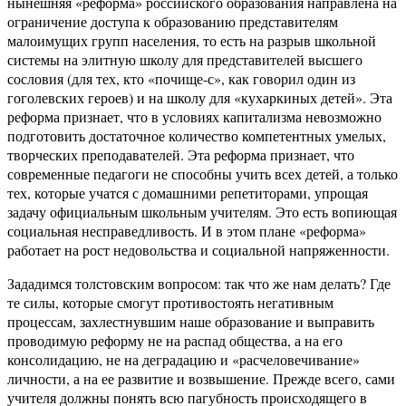
нынешняя «реформа» российского образования направлена на
ограничение доступа к образованию представителям
малоимущих групп населения, то есть на разрыв школьной
системы на элитную школу для представителей высшего
сословия (для тех, кто «почище-с», как говорил один из
гоголевских героев) и на школу для «кухаркиных детей». Эта
реформа признает, что в условиях капитализма невозможно
подготовить достаточное количество компетентных умелых,
творческих преподавателей. Эта реформа признает, что
современные педагоги не способны учить всех детей, а только
тех, которые учатся с домашними репетиторами, упрощая
задачу официальным школьным учителям. Это есть вопиющая
социальная несправедливость. И в этом плане «реформа»
работает на рост недовольства и социальной напряженности.
Зададимся толстовским вопросом: так что же нам делать? Где
те силы, которые смогут противостоять негативным
процессам, захлестнувшим наше образование и выправить
проводимую реформу не на распад общества, а на его
консолидацию, не на деградацию и «расчеловечивание»
личности, а на ее развитие и возвышение. Прежде всего, сами
учителя должны понять всю пагубность происходящего в