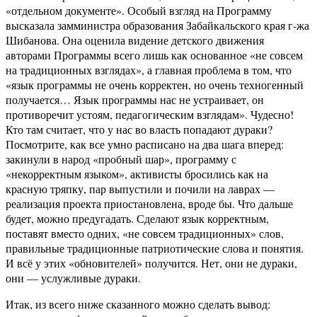
«отдельном документе». Особый взгляд на Программу
высказала замминистра образования Забайкальского края г-жа
Шибанова. Она оценила видение детского движения
авторами Программы всего лишь как основанное
«не совсем
на традиционных взглядах»
, а главная проблема в том, что
«язык программы не очень корректен, но очень техногенный
получается… Язык программы нас не устраивает, он
противоречит устоям, педагогическим взглядам»
. Чудесно!
Кто там считает, что у нас во власть попадают дураки?
Посмотрите, как все умно расписано на два шага вперед:
закинули в народ «пробный шар», программу с
«некорректным языком», активисты бросились как на
красную тряпку, пар выпустили и почили на лаврах —
реализация проекта приостановлена, вроде бы. Что дальше
будет, можно предугадать. Сделают язык корректным,
поставят вместо одних, «не совсем традиционных» слов,
правильные традиционные патриотические слова и понятия.
И всё у этих «обновителей» получится. Нет, они не дураки,
они — услужливые дураки.
Итак, из всего ниже сказанного можно сделать вывод: