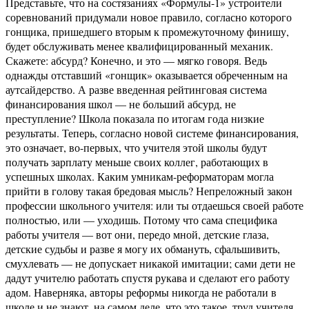
Представьте, что на состязаниях «Формулы-1» устроители
соревнований придумали новое правило, согласно которого
гонщика, пришедшего вторым к промежуточному финишу,
будет обслуживать менее квалифицированный механик.
Скажете: абсурд? Конечно, и это — мягко говоря. Ведь
однажды отставший «гонщик» оказывается обреченным на
аутсайдерство. А разве введенная рейтинговая система
финансирования школ — не больший абсурд, не
преступление? Школа показала по итогам года низкие
результаты. Теперь, согласно новой системе финансирования,
это означает, во-первых, что учителя этой школы будут
получать зарплату меньше своих коллег, работающих в
успешных школах. Каким умникам-реформаторам могла
прийти в голову такая бредовая мысль? Непреложный закон
профессии школьного учителя: или ты отдаешься своей работе
полностью, или — уходишь. Потому что сама специфика
работы учителя — вот они, передо мной, детские глаза,
детские судьбы и разве я могу их обмануть, сфальшивить,
смухлевать — не допускает никакой имитации; сами дети не
дадут учителю работать спустя рукава и сделают его работу
адом. Наверняка, авторы реформы никогда не работали в
школе и не знают, на самом деле, что это такое, труд учителя.