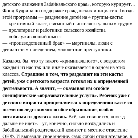
детского движения Забайкальского края», которую курирует…
Фонд Кудрина по поддержке гражданских инициатив. Гвоздь
этой программы — разделение детей на 4 группы-касты:
— креативный класс, связанный с интеллектуальным трудом
— пролетариат и работники сельского хозяйства
— «обслуживающий класс»
— «производственный брак» — маргиналы, люди с
девиантным поведением, малолетние преступники.
Казалось бы, что ту такого «криминального», с возрастом
каждый из нас так или иначе оказывается в одном из этих
Страшное в том, что разделяют на эти касты
классов.
детей, уже с детского возраста готовя их к определенной
деятельности. А значит, — оказывая им особые
специфические «образовательные услуги». Ребенок уже с
детского возраста прикрепляется к определенной касте со
всеми последствиями: особое образование, особая
«отличная от других» жизнь.
Всё, как говорится, «поезд
дальше не идет». Тут, конечно, сильно возбудились и
Забайкальский родительский комитет и местное отделение
ОНФ. И выразили свое мнение, само собой отрицательное, в