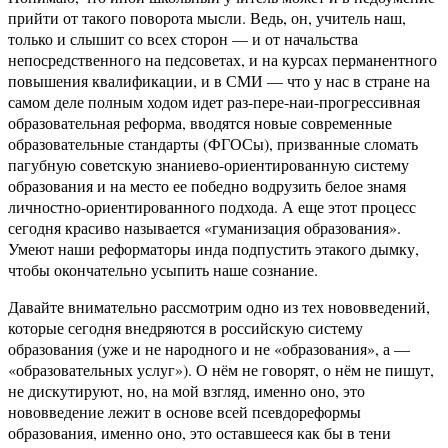
прийти от такого поворота мысли. Ведь, он, учитель наш,
только и слышит со всех сторон — и от начальства
непосредственного на педсоветах, и на курсах перманентного
повышения квалификации, и в СМИ — что у нас в стране на
самом деле полным ходом идет раз-пере-наи-прогрессивная
образовательная реформа, вводятся новые современные
образовательные стандарты (ФГОСы), призванные сломать
пагубную советскую знаниево-ориентированную систему
образования и на место ее победно водрузить белое знамя
личностно-ориентированного подхода. А еще этот процесс
сегодня красиво называется «гуманизация образования».
Умеют наши реформаторы инда подпустить этакого дымку,
чтобы окончательно усыпить наше сознание.
Давайте внимательно рассмотрим одно из тех нововведений,
которые сегодня внедряются в российскую систему
образования (уже и не народного и не «образования», а —
«образовательных услуг»). О нём не говорят, о нём не пишут,
не дискутируют, но, на мой взгляд, именно оно, это
нововведение лежит в основе всей псевдореформы
образования, именно оно, это оставшееся как бы в тени