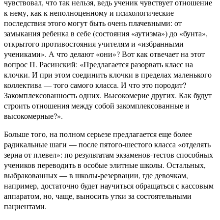
чувствовал, что так нельзя, ведь ученик чувствует отношение
к нему, как к неполноценному и психологические
последствия этого могут быть очень плачевными: от
замыкания ребенка в себе (состояния «аутизма») до «бунта»,
открытого противостояния учителям и «избранными
учениками». А что делают «они»? Вот как отвечает на этот
вопрос П. Расинский:
«Предлагается разорвать класс на
клочки. И при этом соединить клочки в пределах маленького
коллектива — того самого класса. И что это породит?
Закомплексованность одних. Высокомерие других. Как будут
строить отношения между собой закомплексованные и
высокомерные?»
.
Больше того, на полном серьезе предлагается еще более
радикальные шаги — после пятого-шестого класса «отделять
зерна от плевел»: по результатам экзаменов-тестов способных
учеников переводить в особые элитные школы. Остальных,
выбракованных — в школы-резервации, где девочкам,
например, достаточно будет научиться обращаться с кассовым
аппаратом, но, чаще, выносить утки за состоятельными
пациентами.