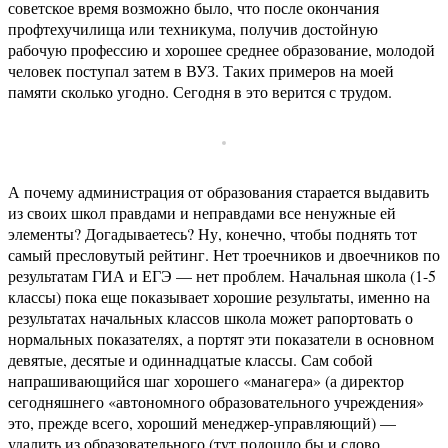
советское время возможно было, что после окончания
профтехучилища или техникума, получив достойную
рабочую профессию и хорошее среднее образование, молодой
человек поступал затем в ВУЗ. Таких примеров на моей
памяти сколько угодно. Сегодня в это верится с трудом.
А почему администрация от образования старается выдавить
из своих школ правдами и неправдами все ненужные ей
элементы? Догадываетесь? Ну, конечно, чтобы поднять тот
самый пресловутый рейтинг. Нет троечников и двоечников по
результатам ГИА и ЕГЭ — нет проблем. Начальная школа (1-5
классы) пока еще показывает хорошие результаты, именно на
результатах начальных классов школа может рапортовать о
нормальных показателях, а портят эти показатели в основном
девятые, десятые и одиннадцатые классы. Сам собой
напрашивающийся шаг хорошего «манагера» (а директор
сегодняшнего «автономного образовательного учреждения»
это, прежде всего, хороший менеджер-управляющий) —
удалить из образовательного (тут подошло бы и слово