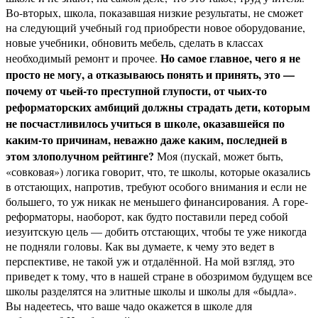
Во-вторых, школа, показавшая низкие результаты, не сможет
на следующий учебный год приобрести новое оборудование,
новые учебники, обновить мебель, сделать в классах
Но самое главное, чего я не
необходимый ремонт и прочее.
просто не могу, а отказываюсь понять и принять, это —
почему от чьей-то преступной глупости, от чьих-то
реформаторских амбиций должны страдать дети, которым
не посчастливилось учиться в школе, оказавшейся по
каким-то причинам, неважно даже каким, последней в
этом злополучном рейтинге?
Моя (пускай, может быть,
«совковая») логика говорит, что, те школы, которые оказались
в отстающих, напротив, требуют особого внимания и если не
большего, то уж никак не меньшего финансирования. А горе-
реформаторы, наоборот, как будто поставили перед собой
иезуитскую цель — добить отстающих, чтобы те уже никогда
не подняли головы. Как вы думаете, к чему это ведет в
перспективе, не такой уж и отдалённой. На мой взгляд, это
приведет к тому, что в нашей стране в обозримом будущем все
школы разделятся на элитные школы и школы для «быдла».
Вы надеетесь, что ваше чадо окажется в школе для