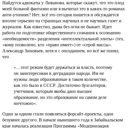
Найдутся адвокаты у Ливанова, которые скажут, что это плод
моей больной фантазии или я вычитал это в каких-то романах
анти-утопиях? Нет, всё это сегодня пишется и обсуждается
вполне серьезно на страницах научных и не научных газет и
журналов. Как известно, дыма без огня не бывает. Идет
работа по подготовке общественного сознания к осознанию
«необходимости» разделения «интеллектуальной элиты» (тех,
«кому позволено, кто «право имеет») от «серой массы».
Александр Зиновьев, хотя и с опозданием, но всё же понял,
что
«…этот режим будет держаться за власть, поэтому
он заинтересован в деградации народа. Им не
нужны люди образованные в таком количестве,
как это было в СССР. Достаточно бухгалтеров,
учетчиков, которым якобы дано высшее
образование, но это образование на самом деле
ничтожно».
Один за одним стали появляться форсайт-проекты, один
безумнее другого. В начале нынешнего года в Забайкальском
крае началась реализация Программы «Модернизация