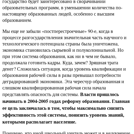
государство будет заинтересовано в сворачивании
образовательных программ, в уменьшении количества по-
настоящему образованных людей, особенно с высшим
образованием.
Мы еще не забыли «постперестроечные» 90-е, когда в
процессе разгосударствления значительная часть научного и
технологического потенциала страны была уничтожена,
экономика становилась сырьевой и полуколониальной. Но
при этом система образования, как ни в чем не бывало,
продолжала готовить кадры. Куда, зачем? Зряшная трата
денег? Сложилась ситуация, когда уровень квалификации и
образования рабочей силы в разы превышал потребности
деградировавшей экономики. Эта чересчур образованная и
слишком квалифицированная рабочая сила начала
Власти пришлось
представлять опасность для системы.
начинать в 2004-2005 годах реформу образования. Главная
ее цель заключалась в том, чтобы максимально снизить
эффективность этой системы, понизить уровень знаний,
которыми располагает население.
Понимаю, что иной школьный учитель может и в недоумение