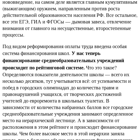
нововведение, на самом деле является главным кумулятивным
(выжигающим) оружием, направленным против роста
действительной образованности населения РФ. Все остальное,
все эти ЕГЭ, ГИА и ФГОСы — дымовая завеса, отвлечение
внимания от главного на несущественные, второстепенные
процессы.
Под видом реформирования оплаты труда введена особая
У нас теперь
система финансирования школ.
финансирование среднеобразовательных учреждений
происходит по рейтинговой системе.
Что это такое?
Определяются показатели деятельности школы — всего их
несколько десятков, тут учитывается всё: от успеваемости и
побед в городских олимпиадах до количества травм и
правонарушений учащихся, от творческих достижений
учителей до евроремонта в школьных туалетах. В
зависимости от количества набранных баллов все городские
среднеобразовательные учреждения занимают определенное
место на иерархической лестнице. А в зависимости от
расположения в этом рейтинге и происходит финансирование
школы. Чем более высокое место в этой иерархии заняла
школа, тем в большем объеме она получает финансирование.