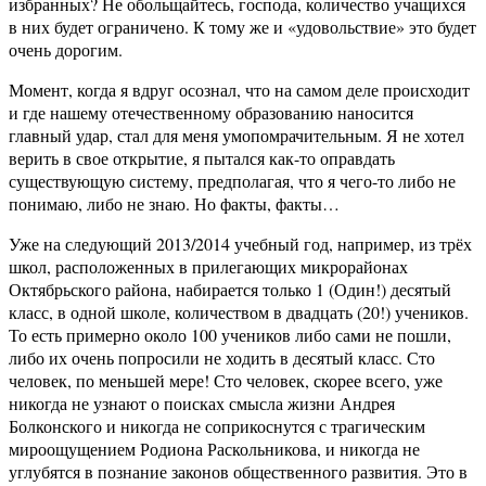
избранных? Не обольщайтесь, господа, количество учащихся
в них будет ограничено. К тому же и «удовольствие» это будет
очень дорогим.
Момент, когда я вдруг осознал, что на самом деле происходит
и где нашему отечественному образованию наносится
главный удар, стал для меня умопомрачительным. Я не хотел
верить в свое открытие, я пытался как-то оправдать
существующую систему, предполагая, что я чего-то либо не
понимаю, либо не знаю. Но факты, факты…
Уже на следующий 2013/2014 учебный год, например, из трёх
школ, расположенных в прилегающих микрорайонах
Октябрьского района, набирается только 1 (Один!) десятый
класс, в одной школе, количеством в двадцать (20!) учеников.
То есть примерно около 100 учеников либо сами не пошли,
либо их очень попросили не ходить в десятый класс. Сто
человек, по меньшей мере! Сто человек, скорее всего, уже
никогда не узнают о поисках смысла жизни Андрея
Болконского и никогда не соприкоснутся с трагическим
мироощущением Родиона Раскольникова, и никогда не
углубятся в познание законов общественного развития. Это в