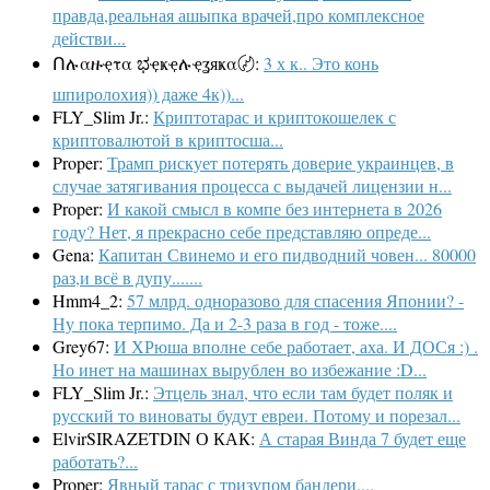
правда,реальная ашыпка врачей,про комплексное
действи...
Ոሉαዙҿτα ಭҿҝҿሉҿʓяҝα〄:
3 х к.. Это конь
шпиролохия)) даже 4к))...
FLY_Slim Jr.:
Криптотарас и криптокошелек с
криптовалютой в криптосша...
Proper:
Трамп рискует потерять доверие украинцев, в
случае затягивания процесса с выдачей лицензии н...
Proper:
И какой смысл в компе без интернета в 2026
году? Нет, я прекрасно себе представляю опреде...
Gena:
Капитан Свинемо и его пидводний човен... 80000
раз,и всё в дупу.......
Hmm4_2:
57 млрд. одноразово для спасения Японии? -
Ну пока терпимо. Да и 2-3 раза в год - тоже....
Grey67:
И ХРюша вполне себе работает, аха. И ДОСя :) .
Но инет на машинах вырублен во избежание :D...
FLY_Slim Jr.:
Этцель знал, что если там будет поляк и
русский то виноваты будут евреи. Потому и порезал...
ElvirSIRAZETDIN О КАК:
А старая Винда 7 будет еще
работать?...
Proper:
Явный тарас с тризупом бандери....