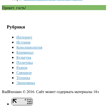
Привет, гость!
Рубрики
Интернет
История
Конспирология
Криминал
Культура
Политика
Разное
Смешное
Техника
Экономика
BadRussians © 2016. Сайт может содержать материалы 18+