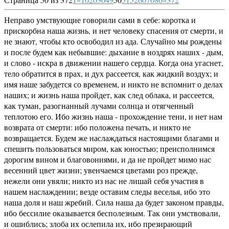
Неправо умствующие говорили сами в себе: коротка и
прискорбна наша жизнь, и нет человеку спасения от смерти, и
не знают, чтобы кто освободил из ада. Случайно мы рождены
и после будем как небывшие: дыхание в ноздрях наших - дым,
и слово - искра в движении нашего сердца. Когда она угаснет,
тело обратится в прах, и дух рассеется, как жидкий воздух; и
имя наше забудется со временем, и никто не вспомнит о делах
наших; и жизнь наша пройдет, как след облака, и рассеется,
как туман, разогнанный лучами солнца и отягченный
теплотою его. Ибо жизнь наша - прохождение тени, и нет нам
возврата от смерти: ибо положена печать, и никто не
возвращается. Будем же наслаждаться настоящими благами и
спешить пользоваться миром, как юностью; преисполнимся
дорогим вином и благовониями, и да не пройдет мимо нас
весенний цвет жизни; увенчаемся цветами роз прежде,
нежели они увяли; никто из нас не лишай себя участия в
нашем наслаждении; везде оставим следы веселья, ибо это
наша доля и наш жребий. Сила наша да будет законом правды,
ибо бессилие оказывается бесполезным. Так они умствовали,
и ошиблись; злоба их ослепила их, ибо презирающий