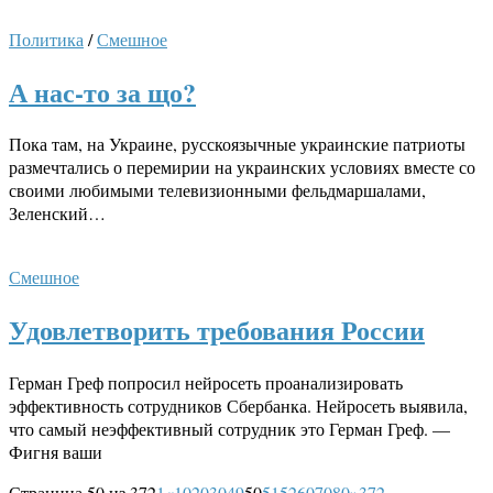
Политика
/
Смешное
А нас-то за що?
Пока там, на Украине, русскоязычные украинские патриоты
размечтались о перемирии на украинских условиях вместе со
своими любимыми телевизионными фельдмаршалами,
Зеленский…
Смешное
Удовлетворить требования России
Герман Греф попросил нейросеть проанализировать
эффективность сотрудников Сбербанка. Нейросеть выявила,
что самый неэффективный сотрудник это Герман Греф. —
Фигня ваши
Страница 50 из 372
1
«
10
20
30
49
50
51
52
60
70
80
»
372