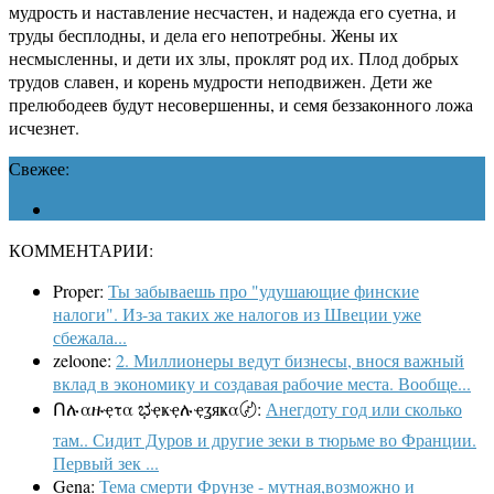
мудрость и наставление несчастен, и надежда его суетна, и
труды бесплодны, и дела его непотребны. Жены их
несмысленны, и дети их злы, проклят род их. Плод добрых
трудов славен, и корень мудрости неподвижен. Дети же
прелюбодеев будут несовершенны, и семя беззаконного ложа
исчезнет.
Свежее:
КОММЕНТАРИИ:
Proper:
Ты забываешь про "удушающие финские
налоги". Из-за таких же налогов из Швеции уже
сбежала...
zeloone:
2. Миллионеры ведут бизнесы, внося важный
вклад в экономику и создавая рабочие места. Вообще...
Ոሉαዙҿτα ಭҿҝҿሉҿʓяҝα〄:
Анегдоту год или сколько
там.. Сидит Дуров и другие зеки в тюрьме во Франции.
Первый зек ...
Gena:
Тема смерти Фрунзе - мутная,возможно и