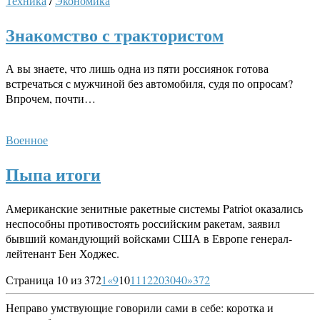
Техника
/
Экономика
Знакомство с трактористом
А вы знаете, что лишь одна из пяти россиянок готова
встречаться с мужчиной без автомобиля, судя по опросам?
Впрочем, почти…
Военное
Пыпа итоги
Американские зенитные ракетные системы Patriot оказались
неспособны противостоять российским ракетам, заявил
бывший командующий войсками США в Европе генерал-
лейтенант Бен Ходжес.
Страница 10 из 372
1
«
9
10
11
12
20
30
40
»
372
Неправо умствующие говорили сами в себе: коротка и