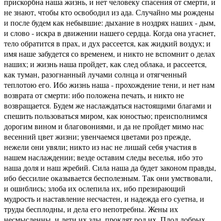
прискорбна наша жизнь, и нет человеку спасения от смерти, и
не знают, чтобы кто освободил из ада. Случайно мы рождены
и после будем как небывшие: дыхание в ноздрях наших - дым,
и слово - искра в движении нашего сердца. Когда она угаснет,
тело обратится в прах, и дух рассеется, как жидкий воздух; и
имя наше забудется со временем, и никто не вспомнит о делах
наших; и жизнь наша пройдет, как след облака, и рассеется,
как туман, разогнанный лучами солнца и отягченный
теплотою его. Ибо жизнь наша - прохождение тени, и нет нам
возврата от смерти: ибо положена печать, и никто не
возвращается. Будем же наслаждаться настоящими благами и
спешить пользоваться миром, как юностью; преисполнимся
дорогим вином и благовониями, и да не пройдет мимо нас
весенний цвет жизни; увенчаемся цветами роз прежде,
нежели они увяли; никто из нас не лишай себя участия в
нашем наслаждении; везде оставим следы веселья, ибо это
наша доля и наш жребий. Сила наша да будет законом правды,
ибо бессилие оказывается бесполезным. Так они умствовали,
и ошиблись; злоба их ослепила их, ибо презирающий
мудрость и наставление несчастен, и надежда его суетна, и
труды бесплодны, и дела его непотребны. Жены их
несмысленны, и дети их злы, проклят род их. Плод добрых