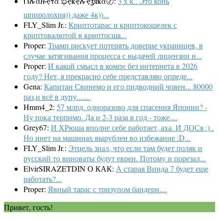
Ոሉαዙҿτα ಭҿҝҿሉҿʓяҝα〄:
3 х к.. Это конь
шпиролохия)) даже 4к))...
FLY_Slim Jr.:
Криптотарас и криптокошелек с
криптовалютой в криптосша...
Proper:
Трамп рискует потерять доверие украинцев, в
случае затягивания процесса с выдачей лицензии н...
Proper:
И какой смысл в компе без интернета в 2026
году? Нет, я прекрасно себе представляю опреде...
Gena:
Капитан Свинемо и его пидводний човен... 80000
раз,и всё в дупу.......
Hmm4_2:
57 млрд. одноразово для спасения Японии? -
Ну пока терпимо. Да и 2-3 раза в год - тоже....
Grey67:
И ХРюша вполне себе работает, аха. И ДОСя :) .
Но инет на машинах вырублен во избежание :D...
FLY_Slim Jr.:
Этцель знал, что если там будет поляк и
русский то виноваты будут евреи. Потому и порезал...
ElvirSIRAZETDIN О КАК:
А старая Винда 7 будет еще
работать?...
Proper:
Явный тарас с тризупом бандери....
Привет, гость!