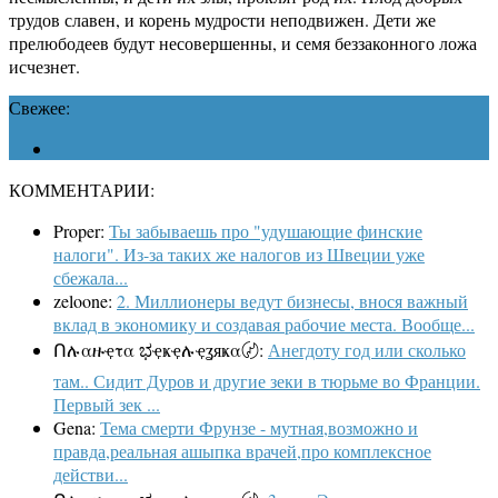
трудов славен, и корень мудрости неподвижен. Дети же
прелюбодеев будут несовершенны, и семя беззаконного ложа
исчезнет.
Свежее:
КОММЕНТАРИИ:
Proper:
Ты забываешь про "удушающие финские
налоги". Из-за таких же налогов из Швеции уже
сбежала...
zeloone:
2. Миллионеры ведут бизнесы, внося важный
вклад в экономику и создавая рабочие места. Вообще...
Ոሉαዙҿτα ಭҿҝҿሉҿʓяҝα〄:
Анегдоту год или сколько
там.. Сидит Дуров и другие зеки в тюрьме во Франции.
Первый зек ...
Gena:
Тема смерти Фрунзе - мутная,возможно и
правда,реальная ашыпка врачей,про комплексное
действи...