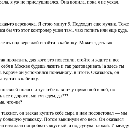
ла, я уж не прислушивался. Она вопила, пока я не уехал.
какая-то веревочка. Я стою минут 5. Подходит еще мужик. Тоже
лся бы что этот контролер ушел там.. чаю попить или еще куда.
лезть под веревкой и зайти в кабинку. Может здесь так
ак пролазить, для кого это повесили, стойте и ждите и все
ебя в Москве будешь лазить и так разговаривать! а здесь ты
ня. Короче он успокоился понемногу. в итоге. Оказалось, он
запустит в кабинку.
по своей полосе и тут тебе навстечу прямо лоб в лоб, по
все с дороги, ми тут едем, да???
ма, что-ли?
 таксист, он заехал купить себе сыра и нам посоветовал — мы
азу большую упаковку. Потом выкинули его весь. Он оказался
на нам дала попробвать вкусный, а подсунула плохой. И между