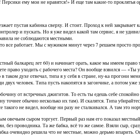
ерсики ему мои не нравятся!» И еще там какие-то проклятья ора
зжает пустая кабинка сверху. И стоит. Проход к ней закрывает 
нтролер и пускать. Но я уже видел какой там сервис, я не удиви
правила не соблюдаются местными.
 это все работает. Мы с мужиком минут через 7 решаем просто про
стный балкарец лет 60) и начинает орать, какое мы имеем право т
ете право уходить с рабочего места? Он вообще взвился — «Ты у с
 в таком духе отвечал, типа я у себя в стране, ну-ка прогони ме
ди двух человек. Типа пусть накопятся в загончике, а потом уже 
обочину от встречных джигитов. То есть ты едешь себе спокойно 
 точнее обычно несколько их там). И скалятся. Типа убирайтесь 
е такого не видел, вообще ни разу не сталкивался. А там это нор
ным овечьим сыром торгует. Первый раз нам его показал местный
, без проводника. Та же бабка, всё то же самое. Взяли сыр, ср
абка очевидно решила что не местные, можно дерьмо впарить. О