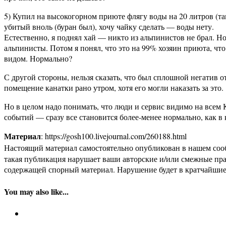
5) Купил на высокогорном приюте флягу воды на 20 литров (та
убитый вноль (буран был), хочу чайку сделать — воды нету.
Естественно, я поднял хай — никто из альпинистов не брал. Но
альпинисты. Потом я понял, что это на 99% хозяин приюта, что
видом. Нормально?
С другой стороны, нельзя сказать, что был сплошной негатив
помещение канатки рано утром, хотя его могли наказать за это.
Но в целом надо понимать, что люди и сервис видимо на всем К
событий — сразу все становится более-менее нормально, как в
Материал
: https://gosh100.livejournal.com/260188.html
Настоящий материал самостоятельно опубликован в нашем соо
такая публикация нарушает ваши авторские и/или смежные пр
содержащей спорный материал. Нарушение будет в кратчайшие
You may also like...