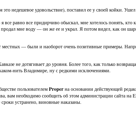
м это недешевое удовольствие), поставил ее у своей койки. Уше
 я все равно все придирчиво обыскал, мне хотелось понять, кто 
 продал мне воду — он же ее и украл. Я потом видел, как он шар
 от местных — были и наоборот очень позитивные примеры. Напр
авказе не дотягивает до уровня. Более того, как только возвра
 каком-нить Владимире, ну с редкими исключениями.
Proper
бществе пользователем
на основании действующей реда
ава, вам необходимо сообщить об этом администрации сайта на
 сроки устранено, виновные наказаны.