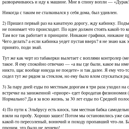
разворачиваюсь и иду к машине. Мне в спину вопли — «Дурак! П
Никогда с таким не сталкивался у себя дома, был удивлен.
2) Пришел первый раз на канатную дорогу, жду кабинку. Подъе
не понимает что происходит. По идее должен стоять какой-то ко
Там все так работает в принципе. Никакие графики, никакие 
Чего делать? а если кабинка уедет пустая вверх? я не знаю как
принято, поди знай.
Тут же как черт из табакерки вылетает с воплями контролер (ме
такое. Я ему спокойно отвечаю — «а вы где были, какое вы име
никто, щас вообще никуда не поедете» и так далее. Я ему что-то
сидел тут же рядом за стеклом, но ему было влом спускаться ра
3) За пару дней езды по местным дорогам я три раза уходил на 
встречке на заниженной «приоре» едет бородатая физиономия (ну
Нормально? Да я за всю жизнь, за 30 лет езды по Средней полос
4) По пути к Эльбрусу есть киоск, там местная бабка самодель
взяли на пробу. Хорошо зашел! Потом мы остановились уже сами
какой-то пересоленый, вонючий и походу пропавший что-ли. Б
прочим, это было не дешево!