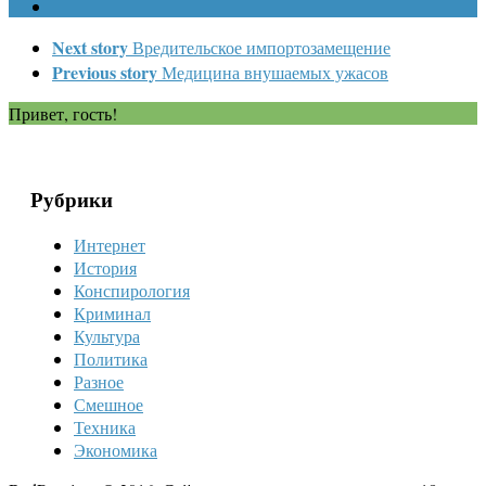
Next story
Вредительское импортозамещение
Previous story
Медицина внушаемых ужасов
Привет, гость!
Рубрики
Интернет
История
Конспирология
Криминал
Культура
Политика
Разное
Смешное
Техника
Экономика