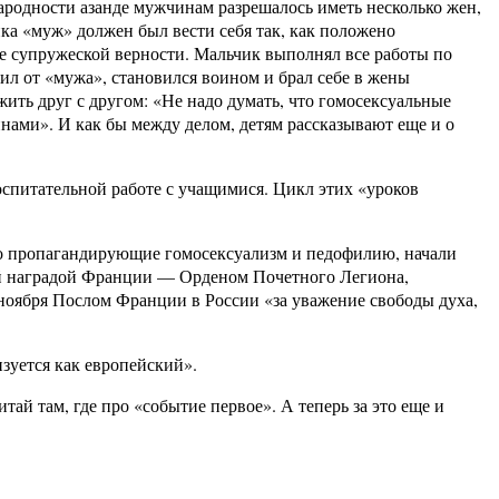
народности азанде мужчинам разрешалось иметь несколько жен,
ка «муж» должен был вести себя так, как положено
е супружеской верности. Мальчик выполнял все работы по
ил от «мужа», становился воином и брал себе в жены
 жить друг с другом: «Не надо думать, что гомосексуальные
нами». И как бы между делом, детям рассказывают еще и о
спитательной работе с учащимися. Цикл этих «уроков
ыто пропагандирующие гомосексуализм и педофилию, начали
шей наградой Франции — Орденом Почетного Легиона,
ноября Послом Франции в России «за уважение свободы духа,
изуется как европейский».
й там, где про «событие первое». А теперь за это еще и