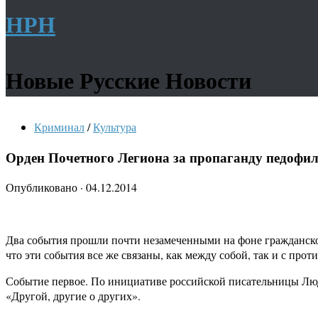
НРН
Новые Русские Новости
Криминал
/
Культура
Орден Почетного Легиона за пропаганду педофи
Опубликовано
·
04.12.2014
Два события прошли почти незамеченными на фоне гражданско
что эти события все же связаны, как между собой, так и с п
Событие первое. По инициативе российской писательницы Люд
«Другой, другие о других».