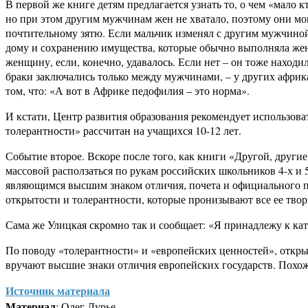
В первой же книге детям предлагается узнать то, о чем «мало 
но при этом другим мужчинам жен не хватало, поэтому они мог
почтительному зятю. Если мальчик изменял с другим мужчиной
дому и сохранению имущества, которые обычно выполняла женщ
женщину, если, конечно, удавалось. Если нет – он тоже находи
браки заключались только между мужчинами, – у других африк
том, что: «А вот в Африке педофилия – это норма».
И кстати, Центр развития образования рекомендует использов
толерантности» рассчитан на учащихся 10-12 лет.
Событие второе. Вскоре после того, как книги «Другой, друг
массовой расползаться по рукам российских школьников 4-х и
являющимся высшим знаком отличия, почета и официального п
открытости и толерантности, которые пронизывают все ее твор
Сама же Улицкая скромно так и сообщает: «Я принадлежу к кат
По поводу «толерантности» и «европейских ценностей», открыт
вручают высшие знаки отличия европейских государств. Похо
Источник материала
Материал
: Олег Лурье