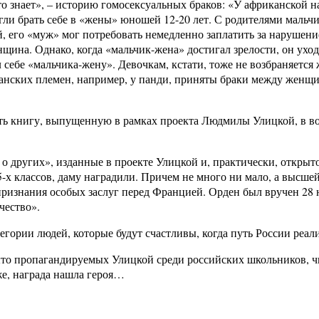
кто знает», – историю гомосексуальных браков: «У африканской 
ли брать себе в «жены» юношей 12-20 лет. С родителями мальчи
, его «муж» мог потребовать немедленно заплатить за нарушени
ина. Однако, когда «мальчик-жена» достигал зрелости, он уход
л себе «мальчика-жену». Девочкам, кстати, тоже не возбраняется
анских племен, например, у панди, приняты браки между женщи
ать книгу, выпущенную в рамках проекта Людмилы Улицкой, в во
ие о других», изданные в проекте Улицкой и, практически, откр
 5-х классов, даму наградили. Причем не много ни мало, а выс
ризнания особых заслуг перед Францией. Орден был вручен 28 
чество».
егории людей, которые будут счастливы, когда путь России реал
о пропагандируемых Улицкой среди российских школьников, чита
же, награда нашла героя…