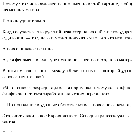
Потому что чисто художественно именно в этой картине, в обще
несмешная сатира.
И это неудивительно.
Когда случается, что русский режиссер на российские государс
аудитории, — то у него и может получиться только что исключ
А вовсе никакое не кино.
А для феномена в культуре нужно не качество исходного матери
В этом смысле разницы между «Левиафаном» — который удачно
серого» нет никакой.
«50 оттенков», заурядная дамская порнушка, к тому же фанфик
фанфиков пытаться заработать на чужих персонажах.
…Но попадание в удачные обстоятельства – вовсе не означают, 
Это, опять-таки, как с Евровидением. Сегодня транссексуал, з
завтра.