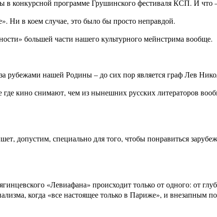
ы в конкурсной программе Грушинского фестиваля КСП. И что —
». Ни в коем случае, это было бы просто неправдой.
ности» большей части нашего культурного мейнстрима вообще.
а рубежами нашей Родины – до сих пор является граф Лев Нико
ще где кино снимают, чем из нынешних русских литераторов вооб
шет, допустим, специально для того, чтобы понравиться зарубежн
вягинцевского «Левиафана» происходит только от одного: от гл
лизма, когда «все настоящее только в Париже», и внезапным по