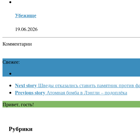
Убежище
19.06.2026
Комментарии
Свежее:
Next story
Шведы отказались ставить памятник против ф
Previous story
Атомная бомба в Лэнгли – подоплёка
Привет, гость!
Рубрики