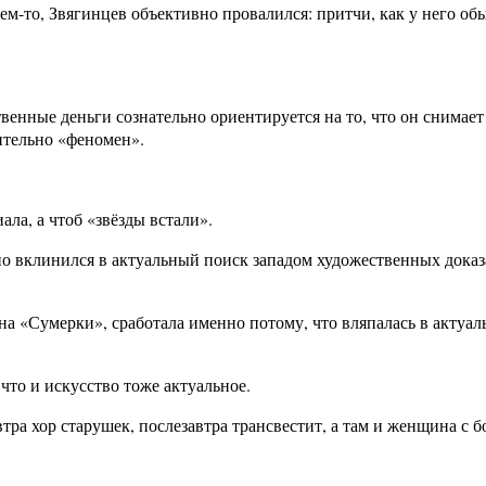
м-то, Звягинцев объективно провалился: притчи, как у него обы
твенные деньги сознательно ориентируется на то, что он снимае
ительно «феномен».
ала, а чтоб «звёзды встали».
 вклинился в актуальный поиск западом художественных доказа
 на «Сумерки», сработала именно потому, что вляпалась в актуа
что и искусство тоже актуальное.
автра хор старушек, послезавтра трансвестит, а там и женщина 