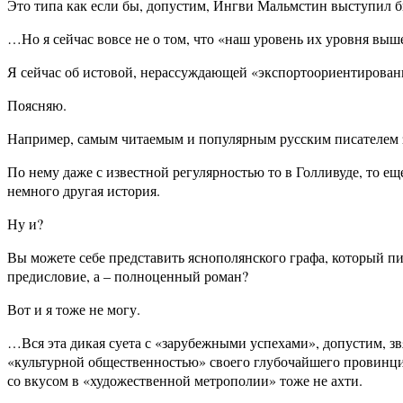
Это типа как если бы, допустим, Ингви Мальмстин выступил б
…Но я сейчас вовсе не о том, что «наш уровень их уровня выше
Я сейчас об истовой, нерассуждающей «экспортоориентирован
Поясняю.
Например, самым читаемым и популярным русским писателем з
По нему даже с известной регулярностью то в Голливуде, то е
немного другая история.
Ну и?
Вы можете себе представить яснополянского графа, который пи
предисловие, а – полноценный роман?
Вот и я тоже не могу.
…Вся эта дикая суета с «зарубежными успехами», допустим, з
«культурной общественностью» своего глубочайшего провинциа
со вкусом в «художественной метрополии» тоже не ахти.