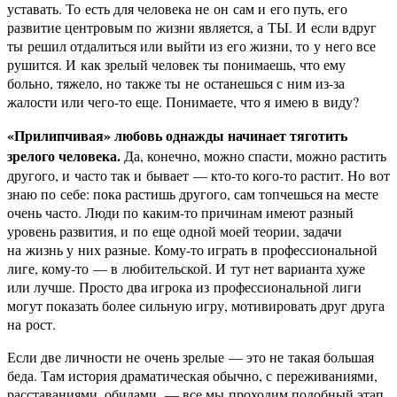
уставать. То есть для человека не он сам и его путь, его
развитие центровым по жизни является, а ТЫ. И если вдруг
ты решил отдалиться или выйти из его жизни, то у него все
рушится. И как зрелый человек ты понимаешь, что ему
больно, тяжело, но также ты не останешься с ним из-за
жалости или чего-то еще. Понимаете, что я имею в виду?
«Прилипчивая» любовь однажды начинает тяготить
зрелого человека.
Да, конечно, можно спасти, можно растить
другого, и часто так и бывает — кто-то кого-то растит. Но вот
знаю по себе: пока растишь другого, сам топчешься на месте
очень часто. Люди по каким-то причинам имеют разный
уровень развития, и по еще одной моей теории, задачи
на жизнь у них разные. Кому-то играть в профессиональной
лиге, кому-то — в любительской. И тут нет варианта хуже
или лучше. Просто два игрока из профессиональной лиги
могут показать более сильную игру, мотивировать друг друга
на рост.
Если две личности не очень зрелые — это не такая большая
беда. Там история драматическая обычно, с переживаниями,
расставаниями, обидами, — все мы проходим подобный этап.