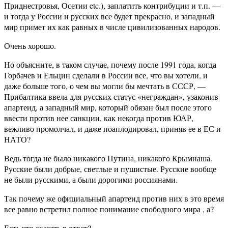
Приднестровья, Осетии etc.), заплатить контрибуции и т.п. —
и тогда у России и русских все будет прекрасно, и западный
мир примет их как равных в числе цивилизованных народов.
Очень хорошо.
Но объясните, в таком случае, почему после 1991 года, когда
Горбачев и Ельцин сделали в России все, что вы хотели, и
даже больше того, о чем вы могли бы мечтать в СССР, —
Прибалтика ввела для русских статус «неграждан», узаконив
апартеид, а западный мир, который обязан был после этого
ввести против нее санкции, как некогда против ЮАР,
вежливо промолчал, и даже поаплодировал, приняв ее в ЕС и
НАТО?
Ведь тогда не было никакого Путина, никакого Крымнаша.
Русские были добрые, светлые и пушистые. Русские вообще
не были русскими, а были дорогими россиянами.
Так почему же официальный апартеид против них в это время
все равно встретил полное понимание свободного мира , а?
Есть что сказать в ответ?