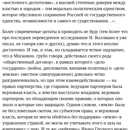
«восточного деспотизма», а высшей степенью доверия между
властью и народом – тем морально-политическим единством,
которое обусловило сохранение Россией ее государственного
единства, независимости и самого ее существования…».
Более современные цитаты я приводить не буду (тем более что
про последнее переведенное исследование Н. Коллманн я уже
писал, не говоря уже о других), думаю что и этого вполне
достаточно. И так, и этак, но складывается четкое ощущение,
что в Московии, грубо говоря, действовал своего рода
«общественный договор», в рамках которого «дело
государево» (война, дипломатия, внешняя политика) и «дело
земское» (местное самоуправление) довольно четко
разграничивались, но при этом взаимодействовали — на
правах партнерства, где старшим, ведущим партнером была
верховная власть, а земство выступало младшим, ведомым
партнером, но обладающим своими правами, о которых оно
знало и которые оно защищало. Одним словом, «земля» была
не бессловесным скотом, но субъектом права, и верховная
власть, которая не могла обойтись без поддержки «земли» в
управлении страной, не могла не учитывать этого и шла на
компромисс с нею. И те же «реформы» Ивана Грозного можно