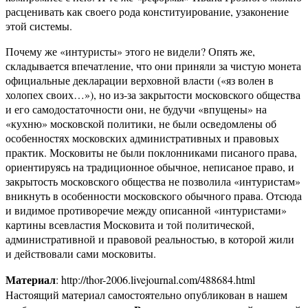
расценивать как своего рода конституирование, узаконение
этой системы.
Почему же «интуристы» этого не видели? Опять же,
складывается впечатление, что они приняли за чистую монета
официальные декларации верховной власти («яз волен в
холопех своих…»), но из-за закрытости московского общества
и его самодостаточности они, не будучи «впущены» на
«кухню» московской политики, не были осведомлены об
особенностях московских административных и правовых
практик. Московиты не были поклонниками писаного права,
ориентируясь на традиционное обычное, неписаное право, и
закрытость московского общества не позволила «интуристам»
вникнуть в особенности московского обычного права. Отсюда
и видимое противоречие между описанной «интуристами»
картины всевластия Московита и той политической,
административной и правовой реальностью, в которой жили
и действовали сами московиты.
Материал
: http://thor-2006.livejournal.com/488684.html
Настоящий материал самостоятельно опубликован в нашем