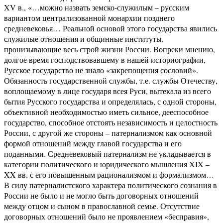
XV в., «…можно назвать земско-служилым – русским
вариантом централизованной монархии позднего
средневековья… Реальной основой этого государства явились
служилые отношения и общинные институты,
пронизывающие весь строй жизни России. Вопреки мнению,
долгое время господствовавшему в нашей историографии,
Русское государство не знало «закрепощения сословий».
Обязанность государственной службы, т.е. службы Отечеству,
воплощаемому в лице государя всея Руси, вытекала из всего
бытия Русского государства и определялась, с одной стороны,
объективной необходимостью иметь сильное, дееспособное
государство, способное отстоять независимость и целостность
России, с другой же стороны – патернализмом как основной
формой отношений между главой государства и его
поданными. Средневековый патернализм не укладывается в
категории политического и юридического мышления XIX –
XX вв. с его повышенным рационализмом и формализмом…
В силу патерналистского характера политического сознания в
России не было и не могло быть договорных отношений
между отцом и сыном в православной семье. Отсутствие
договорных отношений было не проявлением «бесправия»,