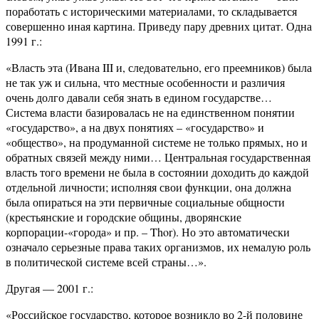
поработать с историческими материалами, то складывается
совершенно иная картина. Приведу пару древних цитат. Одна
1991 г.:
«Власть эта (Ивана III и, следовательно, его преемников) была
не так уж и сильна, что местные особенности и различия
очень долго давали себя знать в едином государстве…
Система власти базировалась не на единственном понятии
«государство», а на двух понятиях – «государство» и
«общество», на продуманной системе не только прямых, но и
обратных связей между ними… Центральная государственная
власть того времени не была в состоянии доходить до каждой
отдельной личности; исполняя свои функции, она должна
была опираться на эти первичные социальные общности
(крестьянские и городские общины, дворянские
корпорации-«города» и пр. – Thor). Но это автоматически
означало серьезные права таких организмов, их немалую роль
в политической системе всей страны…».
Другая — 2001 г.:
«Российское государство, которое возникло во 2-й половине