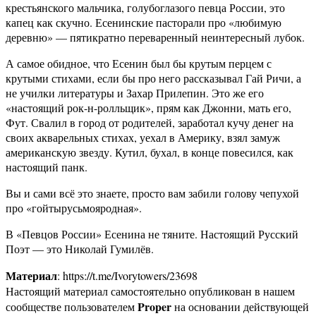
крестьянского мальчика, голубоглазого певца России, это
капец как скучно. Есенинские пасторали про «любимую
деревню» — пятикратно переваренный неинтересный лубок.
А самое обидное, что Есенин был бы крутым перцем с
крутыми стихами, если бы про него рассказывал Гай Ричи, а
не училки литературы и Захар Прилепин. Это же его
«настоящий рок-н-ролльщик», прям как Джонни, мать его,
Фут. Свалил в город от родителей, заработал кучу денег на
своих акварельных стихах, уехал в Америку, взял замуж
американскую звезду. Кутил, бухал, в конце повесился, как
настоящий панк.
Вы и сами всё это знаете, просто вам забили голову чепухой
про «гойтырусьмояродная».
В «Певцов России» Есенина не тяните. Настоящий Русский
Поэт — это Николай Гумилёв.
Материал
: https://t.me/Ivorytowers/23698
Настоящий материал самостоятельно опубликован в нашем
Proper
сообществе пользователем
на основании действующей