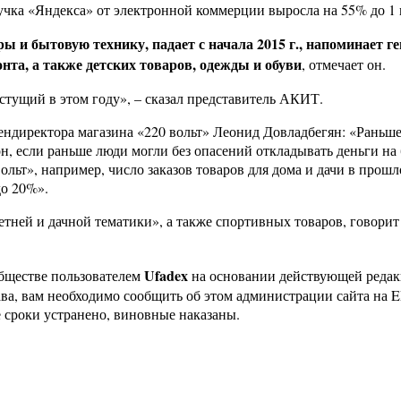
ыручка «Яндекса» от электронной коммерции выросла на 55% до 1 
ры и бытовую технику, падает с начала 2015 г., напоминает
нта, а также детских товаров, одежды и обуви
, отмечает он.
стущий в этом году», – сказал представитель АКИТ.
ендиректора магазина «220 вольт» Леонид Довладбегян: «Раньше
он, если раньше люди могли без опасений откладывать деньги на
вольт», например, число заказов товаров для дома и дачи в прош
до 20%».
ней и дачной тематики», а также спортивных товаров, говорит 
Ufadex
бществе пользователем
на основании действующей реда
ава, вам необходимо сообщить об этом администрации сайта на
 сроки устранено, виновные наказаны.