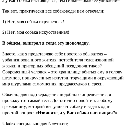
а у Вас собака настоящая?», тем сильнее было её удивление.
Так вот, практически все собаководы нам отвечали:
1) Нет, моя собака игрушечная!
2) Нет, моя собака искусственная!
В общем, выиграл я тогда эту шоколадку.
Знаете, как я представляю себе простого обывателя –
урбанизированного жителя, потребителя телевизионной
жрачки и приторных обещаний псевдополитиков?
Современный человек – это хранилище вбитых ему в голову
штампов, прикрученных изнутри, торчащими в окружающий
мир шурупами самомнения, предрассудков и ереси.
Обычно, для подтверждения подобного определения, я
провожу тот самый тест. Достаточно подойти к любому
гражданину, который выгуливает собаку и задать один
«Извините, а у Вас собака настоящая?»
простой вопрос:
Ufadex специально для Newru.org