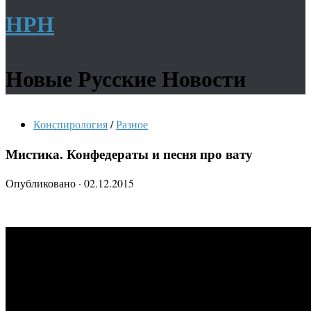
НРН
Новые Русские Новости
Конспирология
/
Разное
Мистика. Конфедераты и песня про вату
Опубликовано
·
02.12.2015