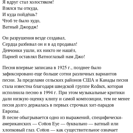
Я вдруг стал холостяком!
Взялся ты откуда,
И куда пойдёшь?
Чтоб те было худо,
Ватный Джордж!
Он разрушения везде создавал,
Сердца разбивал он и в ад продавал!
Девчонки ушли, их никто не нашёл,
Парней оставлял Ватноглазый нам Джо!
Песня впервые записана в 1925 г., позднее было
зафиксировано еще больше сотни различных вариантов
песни. За пределами сельских районов США и Канады песня
стала известна благодаря шведской группе Rednex, которая
исполнила песню в 1994 г. При этом музыкальные критики
дали низкую оценку клипу и самой композиции, тем не менее
песня долго держалась в первых строчках хит-парадов
Европы.
В песне обыгрывается одно из выражений, специфически-
американских — Cotton Eye — буквально — ватный или
хлопковый глаз. Cotton — как существительное означает