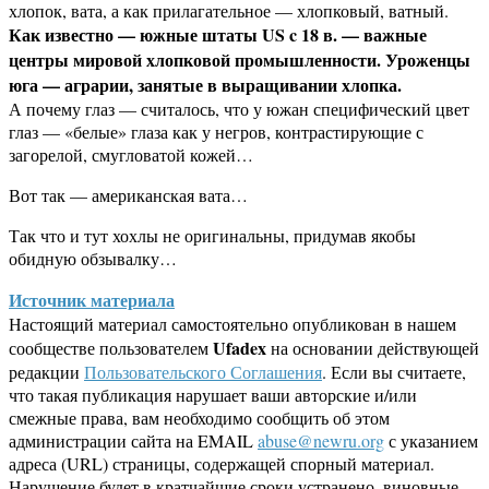
хлопок, вата, а как прилагательное — хлопковый, ватный.
Как известно — южные штаты US c 18 в. — важные
центры мировой хлопковой промышленности. Уроженцы
юга — аграрии, занятые в выращивании хлопка.
А почему глаз — считалось, что у южан специфический цвет
глаз — «белые» глаза как у негров, контрастирующие с
загорелой, смугловатой кожей…
Вот так — американская вата…
Так что и тут хохлы не оригинальны, придумав якобы
обидную обзывалку…
Источник материала
Настоящий материал самостоятельно опубликован в нашем
Ufadex
сообществе пользователем
на основании действующей
редакции
Пользовательского Соглашения
. Если вы считаете,
что такая публикация нарушает ваши авторские и/или
смежные права, вам необходимо сообщить об этом
администрации сайта на EMAIL
abuse@newru.org
с указанием
адреса (URL) страницы, содержащей спорный материал.
Нарушение будет в кратчайшие сроки устранено, виновные