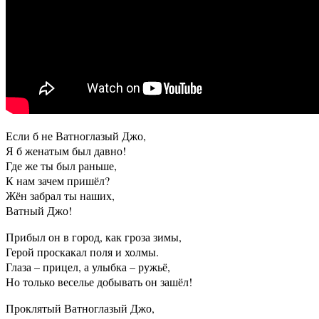
Если б не Ватноглазый Джо,
Я б женатым был давно!
Где же ты был раньше,
К нам зачем пришёл?
Жён забрал ты наших,
Ватный Джо!
Прибыл он в город, как гроза зимы,
Герой проскакал поля и холмы.
Глаза – прицел, а улыбка – ружьё,
Но только веселье добывать он зашёл!
Проклятый Ватноглазый Джо,