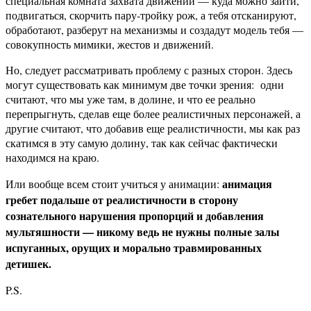
специальная комната захвата движений — куда можно зайти,
подвигаться, скорчить пару-тройку рож, а тебя отсканируют,
обработают, разберут на механизмы и создадут модель тебя —
совокупность мимики, жестов и движений.
Но, следует рассматривать проблему с разных сторон. Здесь
могут существовать как минимум две точки зрения: одни
считают, что мы уже там, в долине, и что ее реально
перепрыгнуть, сделав еще более реалистичных персонажей, а
другие считают, что добавив еще реалистичности, мы как раз
скатимся в эту самую долину, так как сейчас фактически
находимся на краю.
анимация
Или вообще всем стоит учиться у анимации:
гребет подальше от реалистичности в сторону
сознательного нарушения пропорций и добавления
мультяшности — никому ведь не нужны полные залы
испуганных, орущих и морально травмированных
детишек.
P.S.