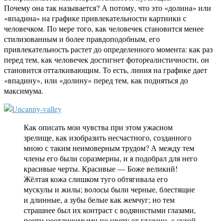
Почему она так называется? А потому, что это «долина» или
«впадина» на графике привлекательности картинки с
человечком. По мере того, как человечек становится менее
стилизованным и более правдоподобным, его
привлекательность растет до определенного момента: как раз
перед тем, как человечек достигнет фотореалистичности, он
становится отталкивающим. То есть, линия на графике дает
«впадину», или «долину» перед тем, как подняться до
максимума.
Как описать мои чувства при этом ужасном
зрелище, как изобразить несчастного, созданного
мною с таким неимоверным трудом? А между тем
члены его были соразмерны, и я подобрал для него
красивые черты. Красивые — Боже великий!
Жёлтая кожа слишком туго обтягивала его
мускулы и жилы; волосы были черные, блестящие
и длинные, а зубы белые как жемчуг; но тем
страшнее был их контраст с водянистыми глазами,
почти неотличимыми по цвету от глазниц, с сухой