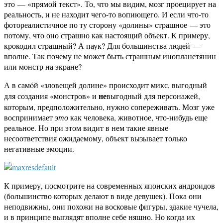
это — «прямой текст». То, что мы видим, мозг проецирует на
реальность, и не находит чего-то вопиющего. И если что-то
фотореалистичное по ту сторону «долины» страшное — это
потому, что оно страшно как настоящий объект. К примеру,
крокодил страшный? А паук? Для большинства людей —
вполне. Так почему не может быть страшным инопланетянин
или монстр на экране?
А в самóй «зловещей долине» происходит микс, выгодный
не
для создания «монстров» и
выгодный для персонажей,
которым, предположительно, нужно сопереживать. Мозг уже
воспринимает
это
как человека, животное, что-нибудь еще
реальное. Но при этом видит в нем такие явные
несоответствия ожидаемому, объект вызывает только
негативные эмоции.
К примеру, посмотрите на современных японских андроидов
(большинство которых делают в виде девушек). Пока они
неподвижны, они похожи на восковые фигуры, эдакие чучела,
и в принципе выглядят вполне себе няшно. Но когда их