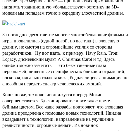
взлетает трёхмерное аниме — при попытках прямолинейно
натянуть традиционную «большеглазую» эстетику на 3D-
модели мы попадаем точно в середину злосчастной долины.
За последнее десятилетие многие многообещающие фильмы и
игры провалились (одной ногой, но все таки) в зловещую
долину, не смотря на огромнейшие усилия со стороны
разработчиков. Ну вот взять, к примеру, Havy Rain, Tron:
Legacy, диснеевский мульт A Christmas Carol и тд. Здесь
ошибки можно заметить — это безжизненные глаза
персонажей, лишенные специфических бликов и отражений,
восковая, идеально гладкая кожа, бедная лицевая анимация, не
способная передать спектр человеческих эмоций.
Конечно же, технологии движутся вперед. Мокап
совершенствуется, 3д сканирование и все такое цветет
буйным цветом. Все чаще разрабы повторяют, что зловещая
долина преодолена с помощью новых технологий. Нвидиа
вкладывает в технологии, направленные на улучшение
реалистичности, огромные деньги. Из новинок —