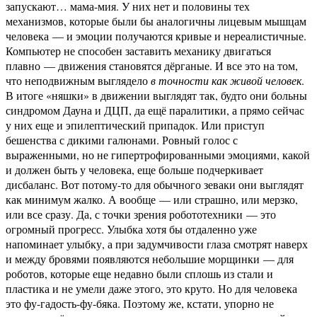
запускают… мама-мия. У них нет и половины тех
механизмов, которые были бы аналогичны лицевым мышцам
человека — и эмоции получаются кривые и нереалистичные.
Компьютер не способен заставить механику двигаться
плавно — движения становятся дёрганые. И все это на том,
что неподвижным выглядело
в точности как живой человек
.
В итоге «няшки» в движении выглядят так, будто они больны
синдромом Дауна и ДЦП, да ещё паралитики, а прямо сейчас
у них еще и эпилептический припадок. Или приступ
бешенства с дикими галюнами. Ровный голос с
выраженными, но не гипертрофированными эмоциями, какой
и должен быть у человека, еще больше подчеркивает
дисбаланс. Вот потому-то для обычного зеваки они выглядят
как минимум жалко. А вообще — или страшно, или мерзко,
или все сразу. Да, с точки зрения робототехники — это
огромный прогресс. Улыбка хотя бы отдаленно уже
напоминает улыбку, а при задумчивости глаза смотрят наверх
и между бровями появляются небольшие морщинки — для
роботов, которые еще недавно были сплошь из стали и
пластика и не умели даже этого, это круто. Но для человека
это фу-гадость-фу-бяка. Поэтому же, кстати, упорно не