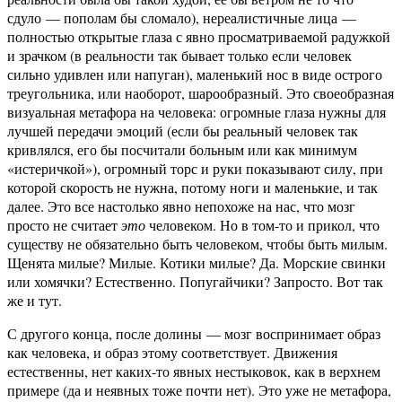
сдуло — пополам бы сломало), нереалистичные лица —
полностью открытые глаза с явно просматриваемой радужкой
и зрачком (в реальности так бывает только если человек
сильно удивлен или напуган), маленький нос в виде острого
треугольника, или наоборот, шарообразный. Это своеобразная
визуальная метафора на человека: огромные глаза нужны для
лучшей передачи эмоций (если бы реальный человек так
кривлялся, его бы посчитали больным или как минимум
«истеричкой»), огромный торс и руки показывают силу, при
которой скорость не нужна, потому ноги и маленькие, и так
далее. Это все настолько явно непохоже на нас, что мозг
просто не считает
это
человеком. Но в том-то и прикол, что
существу не обязательно быть человеком, чтобы быть милым.
Щенята милые? Милые. Котики милые? Да. Морские свинки
или хомячки? Естественно. Попугайчики? Запросто. Вот так
же и тут.
С другого конца, после долины — мозг воспринимает образ
как человека, и образ этому соответствует. Движения
естественны, нет каких-то явных нестыковок, как в верхнем
примере (да и неявных тоже почти нет). Это уже не метафора,