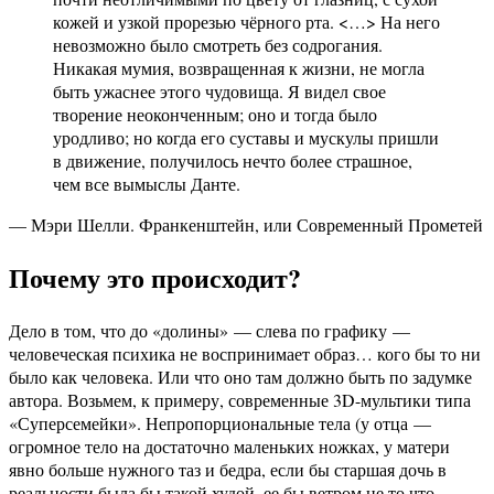
кожей и узкой прорезью чёрного рта. <…> На него
невозможно было смотреть без содрогания.
Никакая мумия, возвращенная к жизни, не могла
быть ужаснее этого чудовища. Я видел свое
творение неоконченным; оно и тогда было
уродливо; но когда его суставы и мускулы пришли
в движение, получилось нечто более страшное,
чем все вымыслы Данте.
— Мэри Шелли. Франкенштейн, или Современный Прометей
Почему это происходит?
Дело в том, что до «долины» — слева по графику —
человеческая психика не воспринимает образ… кого бы то ни
было как человека. Или что оно там должно быть по задумке
автора. Возьмем, к примеру, современные 3D-мультики типа
«Суперсемейки». Непропорциональные тела (у отца —
огромное тело на достаточно маленьких ножках, у матери
явно больше нужного таз и бедра, если бы старшая дочь в
реальности была бы такой худой, ее бы ветром не то что