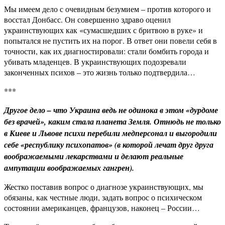
Мы имеем дело с очевидным безумием – против которого и
восстал Донбасс. Он совершенно здраво оценил
украинствующих как «сумасшедших с бритвою в руке» и
попытался не пустить их на порог. В ответ они повели себя в
точности, как их диагностировали: стали бомбить города и
убивать младенцев. В украинствующих подозревали
законченных психов – это жизнь только подтвердила…
***
Другое дело – что Украина ведь не одинока в этом «дурдоме
без врачей», каким стала планета Земля. Отнюдь не только
в Киеве и Львове психи перебили медперсонал и выгородили
себе «республику психопатов» (в которой лечат друг друга
воображаемыми лекарствами и делают реальные
ампутации воображаемых гангрен).
Жестко поставив вопрос о диагнозе украинствующих, мы
обязаны, как честные люди, задать вопрос о психическом
состоянии американцев, французов, наконец – России…