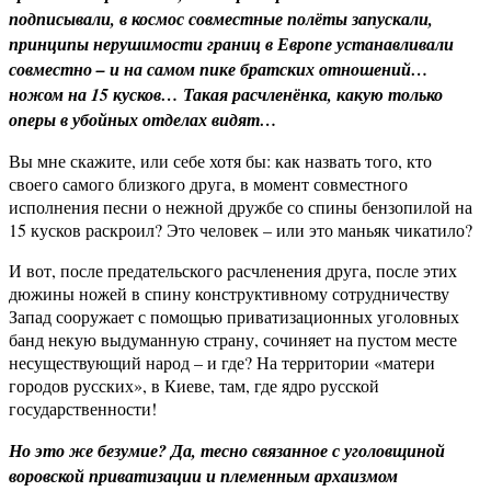
подписывали, в космос совместные полёты запускали,
принципы нерушимости границ в Европе устанавливали
совместно – и на самом пике братских отношений…
ножом на 15 кусков… Такая расчленёнка, какую только
оперы в убойных отделах видят…
Вы мне скажите, или себе хотя бы: как назвать того, кто
своего самого близкого друга, в момент совместного
исполнения песни о нежной дружбе со спины бензопилой на
15 кусков раскроил? Это человек – или это маньяк чикатило?
И вот, после предательского расчленения друга, после этих
дюжины ножей в спину конструктивному сотрудничеству
Запад сооружает с помощью приватизационных уголовных
банд некую выдуманную страну, сочиняет на пустом месте
несуществующий народ – и где? На территории «матери
городов русских», в Киеве, там, где ядро русской
государственности!
Но это же безумие? Да, тесно связанное с уголовщиной
воровской приватизации и племенным архаизмом