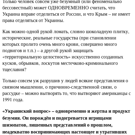
Только человек совсем уже безумный (или феноменально
бессовестный) может ОДНОВРЕМЕННО считать, что
Украина вправе отделиться от России, и что Крым – не имеет
права отделяться от Украины.
Как можно одной рукой ломать, словно шоколадную плитку,
исторические, реальные государства (при становлении
которых пролито очень много крови, совершено много
подвигов и т.п.) – а другой рукой защищать
«территориальную целостность» искусственно созданных
кусков, обрывков, лоскутов местечково-криминального
тщеславия?
Только совсем уж разрушив у людей всякие представления о
связном мышлении, о причинно-следственной связи, о
рассудке – можно вытворять то, что вытворяют американцы с
1991 года.
«Украинский вопрос» – одновременно и жертва и продукт
безумия. Он порождён и подогревается игрищами
шизопатов, лишенных представлений о прошлом,
неадекватно воспринимающих настоящее и утративших