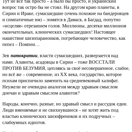
Тут не всё так просто – а было бы просто, и украинский
вопрос так остро бы не стоял. На другом краю планеты, в
Сирии и Ираке, сумасшедшие (очень похожие на бандеровцев
и симпатичные им) – ломятся в Дамаск, в Багдад, попутно
«исцеляя» отрезанием голов. Миллионы, десятки миллионов
окончательных, клинических сумасшедших! Настоящее
нашествие шизопараноиков, погребающее человечество, как
пепел – Помпеи…
Зев
патократии
, власти сумасшедших, разверзается над
нами. Алавиты, асадовцы в Сирии – тоже ВОССТАЛИ
ПРОТИВ БЕЗУМИЯ, цепляясь за своё несовершенное, слабое,
но всё же – современное, из ХХ века, государство, которое
психам приспичило заменить на средневековый халифат.
Неужели не очевидна аналогия между здравым смыслом
дончан и здравым смыслом алавитов?
Народы, конечно, разные, но здравый смысл и рассудок един.
Люди вменяемые и не свихнувшиеся – не хотят жить под
властью клинических шизофреников и их подручных –
слабоумных идиотов.