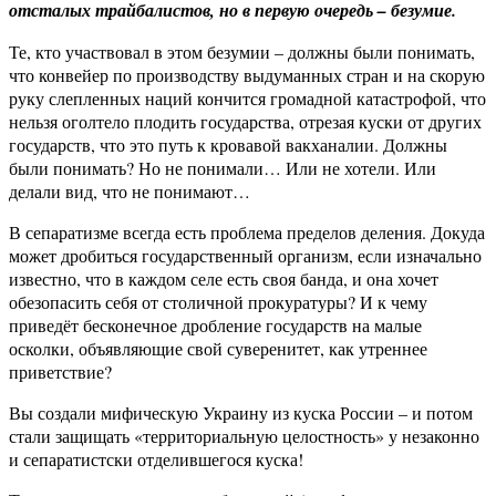
отсталых трайбалистов, но в первую очередь – безумие.
Те, кто участвовал в этом безумии – должны были понимать,
что конвейер по производству выдуманных стран и на скорую
руку слепленных наций кончится громадной катастрофой, что
нельзя оголтело плодить государства, отрезая куски от других
государств, что это путь к кровавой вакханалии. Должны
были понимать? Но не понимали… Или не хотели. Или
делали вид, что не понимают…
В сепаратизме всегда есть проблема пределов деления. Докуда
может дробиться государственный организм, если изначально
известно, что в каждом селе есть своя банда, и она хочет
обезопасить себя от столичной прокуратуры? И к чему
приведёт бесконечное дробление государств на малые
осколки, объявляющие свой суверенитет, как утреннее
приветствие?
Вы создали мифическую Украину из куска России – и потом
стали защищать «территориальную целостность» у незаконно
и сепаратистски отделившегося куска!