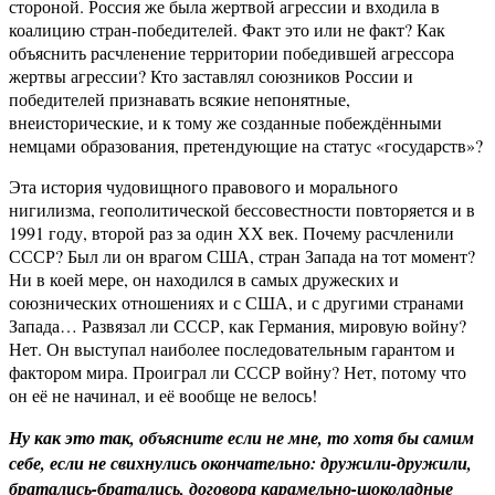
стороной. Россия же была жертвой агрессии и входила в
коалицию стран-победителей. Факт это или не факт? Как
объяснить расчленение территории победившей агрессора
жертвы агрессии? Кто заставлял союзников России и
победителей признавать всякие непонятные,
внеисторические, и к тому же созданные побеждёнными
немцами образования, претендующие на статус «государств»?
Эта история чудовищного правового и морального
нигилизма, геополитической бессовестности повторяется и в
1991 году, второй раз за один ХХ век. Почему расчленили
СССР? Был ли он врагом США, стран Запада на тот момент?
Ни в коей мере, он находился в самых дружеских и
союзнических отношениях и с США, и с другими странами
Запада… Развязал ли СССР, как Германия, мировую войну?
Нет. Он выступал наиболее последовательным гарантом и
фактором мира. Проиграл ли СССР войну? Нет, потому что
он её не начинал, и её вообще не велось!
Ну как это так, объясните если не мне, то хотя бы самим
себе, если не свихнулись окончательно: дружили-дружили,
братались-братались, договора карамельно-шоколадные