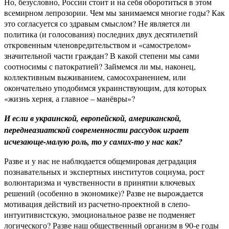
Но, безусловно, России стоит и на себя оборотиться в этом
всемирном лепрозории. Чем мы занимаемся многие годы? Как
это согласуется со здравым смыслом? Не является ли
политика (и голосования) последних двух десятилетий
откровенным членовредительством и «самострелом»
значительной части граждан? В какой степени мы сами
соотносимы с патократией? Займемся ли мы, наконец,
коллективным выживанием, самосохранением, или
окончательно уподобимся украинствующим, для которых
«жизнь херня, а главное – манёвры»?
И если в украинской, европейской, американской,
переднеазиатской современности рассудок играет
исчезающе-малую роль, то у самих-то у нас как?
Разве и у нас не наблюдается общемировая деградация
познавательных и экспертных институтов социума, рост
волюнтаризма и чувственности в принятии ключевых
решений (особенно в экономике)? Разве не вырождается
мотивация действий из расчетно-проектной в слепо-
интуитивистскую, эмоциональное разве не подменяет
логического? Разве наш общественный организм в 90-е годы