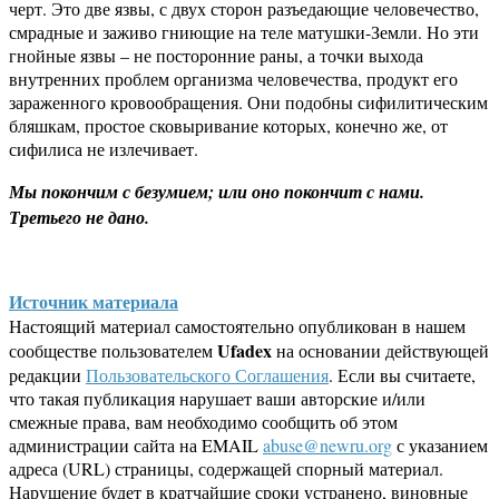
черт. Это две язвы, с двух сторон разъедающие человечество,
смрадные и заживо гниющие на теле матушки-Земли. Но эти
гнойные язвы – не посторонние раны, а точки выхода
внутренних проблем организма человечества, продукт его
зараженного кровообращения. Они подобны сифилитическим
бляшкам, простое сковыривание которых, конечно же, от
сифилиса не излечивает.
Мы покончим с безумием; или оно покончит с нами.
Третьего не дано.
Источник материала
Настоящий материал самостоятельно опубликован в нашем
Ufadex
сообществе пользователем
на основании действующей
редакции
Пользовательского Соглашения
. Если вы считаете,
что такая публикация нарушает ваши авторские и/или
смежные права, вам необходимо сообщить об этом
администрации сайта на EMAIL
abuse@newru.org
с указанием
адреса (URL) страницы, содержащей спорный материал.
Нарушение будет в кратчайшие сроки устранено, виновные