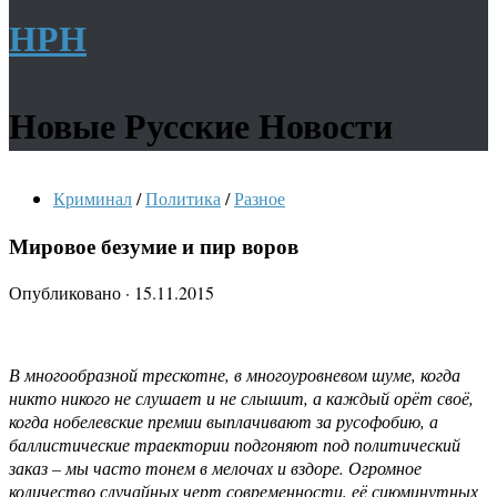
НРН
Новые Русские Новости
Криминал
/
Политика
/
Разное
Мировое безумие и пир воров
Опубликовано
·
15.11.2015
В многообразной трескотне, в многоуровневом шуме, когда
никто никого не слушает и не слышит, а каждый орёт своё,
когда нобелевские премии выплачивают за русофобию, а
баллистические траектории подгоняют под политический
заказ – мы часто тонем в мелочах и вздоре. Огромное
количество случайных черт современности, её сиюминутных