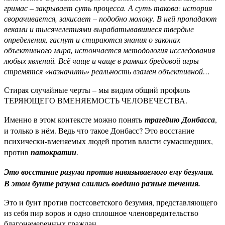
гримас – закрывает суть процесса. А суть такова: история
сворачивается, закисает – подобно молоку. В ней пропадают
веками и тысячелетиями вырабатывавшиеся твердые
определения, гаснут и стираются знания о законах
объективного мира, истончается методология исследования
любых явлений. Всё чаще и чаще в рамках бредовой игры
стремятся «назначить» реальность взамен объективной…
Стирая случайные черты – мы видим общий профиль
ТЕРЯЮЩЕГО ВМЕНЯЕМОСТЬ ЧЕЛОВЕЧЕСТВА.
Именно в этом контексте можно понять
трагедию Донбасса
,
и только в нём. Ведь что такое Донбасс? Это восстание
психически-вменяемых людей против власти сумасшедших,
против
патократии
.
Это восстание разума против навязываемого ему безумия.
В этом бунте разума слились воедино разные течения.
Это и бунт против постсоветского безумия, представляющего
из себя пир воров и одно сплошное членовредительство
благонамеренных граждан.