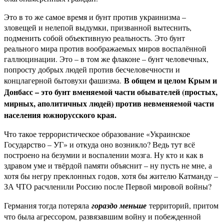
Это в то же самое время и бунт против украинизма –
зловещей и нелепой выдумки, призванной вытеснить,
подменить собой объективную реальность. Это бунт
реального мира против воображаемых миров воспалённой
галлюцинации. Это – в том же флаконе – бунт человечных,
попросту добрых людей против бесчеловечности и
В общем и целом Крым и
концлагерной бытовухи фашизма.
Донбасс – это бунт вменяемой части обывателей (простых,
мирных, аполитичных людей) против невменяемой части
населения южнорусского края.
Что такое террористическое образование «Украинское
Государство – УГ» и откуда оно возникло? Ведь тут всё
построено на безумии и воспалении мозга. Ну кто и как в
здравом уме и твёрдой памяти объяснит – ну пусть не мне, а
хотя бы негру преклонных годов, хотя бы жителю Катманду –
ЗА ЧТО расчленили Россию после Первой мировой войны?
Германия тогда потеряла
гораздо меньше
территорий, притом
что была агрессором, развязавшим войну и побежденной