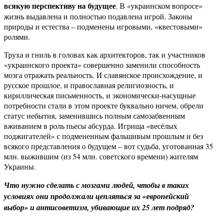
всякую перспективу на будущее
. В «украинском вопросе»
жизнь выдавлена и полностью подавлена игрой. Законы
природы и естества – подменены игровыми, «квестовыми»
ролями.
Труха и гниль в головах как архитекторов, так и участников
«украинского проекта» совершенно заменили способность
мозга отражать реальность. И славянское происхождение, и
русское прошлое, и православная религиозность, и
кириллическая письменность, и экономически-насущные
потребности стали в этом проекте буквально ничем, обрели
статус небытия, заменившись полным самозабвенным
вживанием в роль пьесы абсурда. Игрища «весёлых
поджигателей» с подмененным фальшивым прошлым и без
всякого представления о будущем – вот судьба, уготованная 35
млн. выжившим (из 54 млн. советского времени) жителям
Украины.
Что нужно сделать с мозгами людей, чтобы в таких
условиях они продолжали цепляться за «европейский
выбор» и антисоветизм, убивающие их 25 лет подряд?