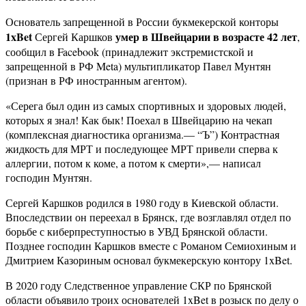
Основатель запрещенной в России букмекерской конторы
1xBet
умер в Швейцарии в возрасте 42 лет
Сергей Каршков
,
сообщил в Facebook (принадлежит экстремистской и
запрещенной в РФ Meta) мультипликатор Павел Мунтян
(признан в РФ иностранным агентом).
«Серега был один из самых спортивных и здоровых людей,
которых я знал! Как бык! Поехал в Швейцарию на чекап
(комплексная диагностика организма.— “Ъ”) Контрастная
жидкость для МРТ и последующее МРТ привели сперва к
аллергии, потом к коме, а потом к смерти»,— написал
господин Мунтян.
Сергей Каршков родился в 1980 году в Киевской области.
Впоследствии он переехал в Брянск, где возглавлял отдел по
борьбе с киберпреступностью в УВД Брянской области.
Позднее господин Каршков вместе с Романом Семиохиным и
Дмитрием Казориным основал букмекерскую контору 1xBet.
В 2020 году Следственное управление СКР по Брянской
области объявило троих основателей 1xBet в розыск по делу о