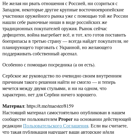
Не желая ни рвать отношения с Россией, ни ссориться с
Западом, некоторые другие крупные восточноевропейские
участники оружейного рынка уже с помощью той же России
нашли себе рыночные ниши в виде российских же
традиционных покупателей оружия. Рынок сейчас
дефицитен, война выгребает всё, и тот, кто готов поставить
боеприпасы в третью страну — всегда найдет покупателя, не
планирующего торговать с Украиной, но желающего
поддерживать собственный арсенал.
Особенно с помощью посредника (а он есть).
Сербское же руководство по очевидно своим внутренним
причинам такого решения найти не смогло — и теперь
мечется между двумя стульями, и ни на одном, что
характерно, нет для Сербии ничего хорошего.
Материал
: https://t.me/maester/8159
Настоящий материал самостоятельно опубликован в нашем
Proper
сообществе пользователем
на основании действующей
редакции
Пользовательского Соглашения
. Если вы считаете,
что такая публикация нарушает ваши авторские и/или