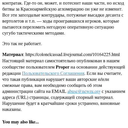
контратак. Где-то он, может, и потеснит наши части, но исход
битвы за Красноармейскую агломерацию он уже не изменит.
Все эти запоздалые контрудары, потужные высадки десанта с
вертолетов и т.п. — ходы проигравшихся игроков, которые
пытаются переломить негодную оперативную ситуацию
сугубо тактическими методами.
Это так не работает.
Материал
: https://colonelcassad.livejournal.com/10164225.html
Настоящий материал самостоятельно опубликован в нашем
Proper
сообществе пользователем
на основании действующей
редакции
Пользовательского Соглашения
. Если вы считаете,
что такая публикация нарушает ваши авторские и/или
смежные права, вам необходимо сообщить об этом
администрации сайта на EMAIL
abuse@newru.org
с указанием
адреса (URL) страницы, содержащей спорный материал.
Нарушение будет в кратчайшие сроки устранено, виновные
наказаны.
You may also like...