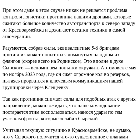
При этом даже в этом случае никак не решается проблема
контроля логистики противника нашими дронами, которые
сжигают большое количество автотранспорта к северо-западу
от Красноармейска и дожигают остатки техники в самой
агломерации.
Разумеется, собрав силы, эквивалентные 5-6 бригадам,
противник может попытаться ломануться на одном из
флангов (скорее всего на Родинское). Это вполне в духе
Сырского — вспоминаем попытки окружить Артемовск с мая
по ноябрь 2023 года, где он сжег огромное кол-во резервов,
пытаясь прорваться к ключевым коммуникациям нашей
группировки через Клещеевку.
Так как противник снимает силы для подобных атак с других
направлений, можно ожидать, что наше командование
постарается этим воспользоваться, нанося удары по тем
участкам фронта, которые ослабил Сырский.
Учитывая текущую ситуацию в Красноармейске, не думаю,
что у Сырского получится что-то существенное с планами