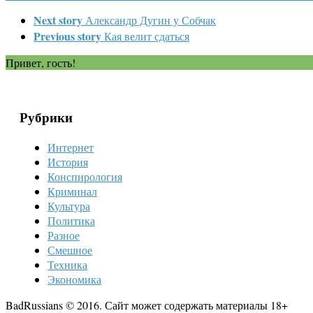
Next story
Александр Дугин у Собчак
Previous story
Кая велит сдаться
Привет, гость!
Рубрики
Интернет
История
Конспирология
Криминал
Культура
Политика
Разное
Смешное
Техника
Экономика
BadRussians © 2016. Сайт может содержать материалы 18+