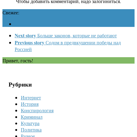
Чтобы добавить комментарий, надо залогиниться.
Свежее:
Next story
Больше законов, которые не работают
Previous story
Содом в предвкушении победы над
Россией
Привет, гость!
Рубрики
Интернет
История
Конспирология
Криминал
Культура
Политика
Разное