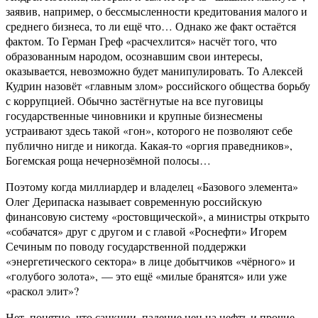
заявив, например, о бессмысленности кредитования малого и
среднего бизнеса, то ли ещё что… Однако же факт остаётся
фактом. То Герман Греф «расчехлится» насчёт того, что
образованным народом, осознавшим свои интересы,
оказывается, невозможно будет манипулировать. То Алексей
Кудрин назовёт «главным злом» российского общества борьбу
с коррупцией. Обычно застёгнутые на все пуговицы
государственные чиновники и крупные бизнесмены
устраивают здесь такой «гон», которого не позволяют себе
публично нигде и никогда. Какая-то «оргия праведников»,
Богемская роща нечернозёмной полосы…
Поэтому когда миллиардер и владелец «Базового элемента»
Олег Дерипаска называет современную российскую
финансовую систему «ростовщической», а министры открыто
«собачатся» друг с другом и с главой «Роснефти» Игорем
Сечиным по поводу государственной поддержки
«энергетического сектора» в лице добытчиков «чёрного» и
«голубого золота», — это ещё «милые бранятся» или уже
«раскол элит»?
Нет, понятно, что санкции, падение цен на нефть и прочие