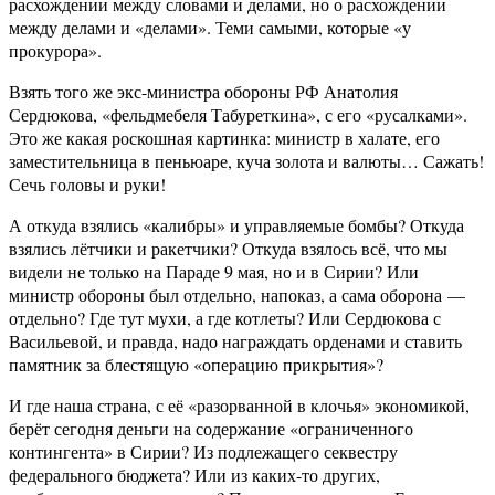
расхождении между словами и делами, но о расхождении
между делами и «делами». Теми самыми, которые «у
прокурора».
Взять того же экс-министра обороны РФ Анатолия
Сердюкова, «фельдмебеля Табуреткина», с его «русалками».
Это же какая роскошная картинка: министр в халате, его
заместительница в пеньюаре, куча золота и валюты… Сажать!
Сечь головы и руки!
А откуда взялись «калибры» и управляемые бомбы? Откуда
взялись лётчики и ракетчики? Откуда взялось всё, что мы
видели не только на Параде 9 мая, но и в Сирии? Или
министр обороны был отдельно, напоказ, а сама оборона —
отдельно? Где тут мухи, а где котлеты? Или Сердюкова с
Васильевой, и правда, надо награждать орденами и ставить
памятник за блестящую «операцию прикрытия»?
И где наша страна, с её «разорванной в клочья» экономикой,
берёт сегодня деньги на содержание «ограниченного
контингента» в Сирии? Из подлежащего секвестру
федерального бюджета? Или из каких-то других,