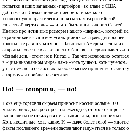
попытки наших западных «партнёров» во главе с США
добиться от Кремля полной покорности кое-кого
«поднагнули» практически по всем этажам российской
«властной вертикали» — и, что бы там ни говорил Сергей
Иванов про истинные размеры нашего «шарика», который не
ограничивается списком «санкционных» стран, дети нашей
«элиты всё равно учатся не в Латинской Америке, счета их
открыты вовсе не в африканских банках, а недвижимость «на
чёрный день» стоит не в Китае… Так что желающих остаться
в «цивилизованном мире» даже «хоть тушкой, хоть чучелом»
у нас немало, а согласных на более-менее приличную «клетку
с кормом» и вообще не сосчитать…
Но! — говорю я, — но!
Пока еще торговля сырьём приносит России больше 100
миллиардов долларов профита ежегодно, от этого «пирога»
наши элиты не откажутся ни за какие западные коврижки.
Хоть кредитные, хоть какие. И — даже более того! — многие
факты последнего времени заставляют задуматься не только о