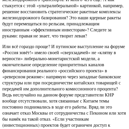
стыкуется с этой «ультралиберальной» картинкой, например,
решение восстановить стратегические ракетные комплексы
железнодорожного базирования? Это наши ядерные ракеты
будут перемещаться по рельсам, принадлежащим
иностранным «эффективным инвесторам»? Следите за
руками: правая не знает, что творит левая?
Или всё гораздо проще? И путинское выступление на форуме
«Россия зовёт!» имело своей «сверхзадачей» не «клятву в
верности» либерально-монетаристской модели, а
окончательное определение приоритетных каналов
финансирования реального «российского проекта» в
«реверсном режиме»: напрямую через западные банковские
структуры или при посредничестве китайских товарищей с
передачей им дополнительного комиссионного процента?
Ведь неслучайно на данном форуме представители КНР
вообще отсутствовали, хотя связанные с Китаем темы
постоянно поднимались в ходе его работы. Вряд ли это
означает отказ Москвы от сотрудничества с Пекином или хотя
бы намёк на такой отказ. «Если участникам
(инвестиционных) проектов будет ограничен доступ к