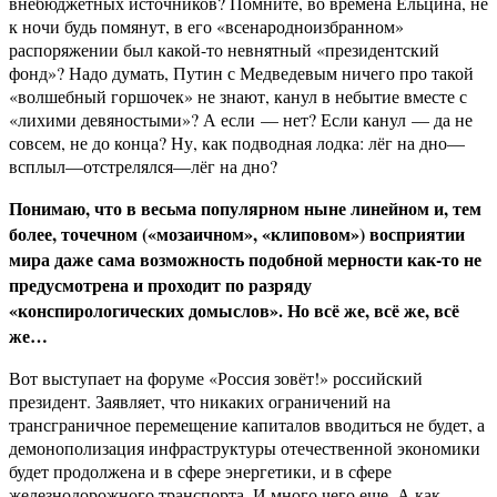
внебюджетных источников? Помните, во времена Ельцина, не
к ночи будь помянут, в его «всенародноизбранном»
распоряжении был какой-то невнятный «президентский
фонд»? Надо думать, Путин с Медведевым ничего про такой
«волшебный горшочек» не знают, канул в небытие вместе с
«лихими девяностыми»? А если — нет? Если канул — да не
совсем, не до конца? Ну, как подводная лодка: лёг на дно—
всплыл—отстрелялся—лёг на дно?
Понимаю, что в весьма популярном ныне линейном и, тем
более, точечном («мозаичном», «клиповом») восприятии
мира даже сама возможность подобной мерности как-то не
предусмотрена и проходит по разряду
«конспирологических домыслов». Но всё же, всё же, всё
же…
Вот выступает на форуме «Россия зовёт!» российский
президент. Заявляет, что никаких ограничений на
трансграничное перемещение капиталов вводиться не будет, а
демонополизация инфраструктуры отечественной экономики
будет продолжена и в сфере энергетики, и в сфере
железнодорожного транспорта. И много чего еще. А как