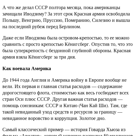
А что же делал СССР полтора месяца, пока американцы
зачищали Иводзиму? За этот срок Красная армия освободила
Польшу, Венгрию, Пруссию, Померанию, Силезию и вышла
на последний рубеж перед Берлином.
Даже если Иводзима была островом-крепостью, то ее можно
сравнить с просто крепостью Кёнигсберг. Опустив то, что это
была суперкрепость с бездонной глубиной обороны. Красная
армия взяла Кёнигсберг за три дня.
Как воевала Америка
До 1944 года Англия и Америка войну в Европе вообще не
вели. Их первая и главная статья расходов — содержание
дорогостоящего флота, стоимостью как весь госбюджет всех
стран Оси плюс СССР. Другая важная статья расходов —
помощь союзникам: СССР и Китаю (Чан Кай Ши). Там, где
такой невиданный уход средств и ресурсов за границу —
невиданное воровство и коррупция. Золотое дно.
Самый классический пример — история Говарда Хьюза из
фильма «Авиатор», который успешно распилил 50 миллионов