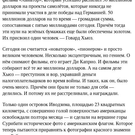
долларов на проекты самолётов, которые никогда не
принимали участия в деле победы над Германией. 50
миллионов долларов на то время — громадная сумма,
сопоставимая с пятью миллиардами сегодня. Причём тогда
эти нули на зелёных бумажках еще были обеспечены золотом.
Их присвоил один человек — Говард Хьюз.
Сегодня он считается «новатором», «пионером» и просто
великим человеком. Несколько эксцентричным, но гением. О
нём снимают фильмы, его играет Ди Каприо. И фильмы эти
собирают всё те же миллионы долларов. А на самом деле
Хьюз — преступник и вор, укравший деньги
налогоплательщиков во время войны. И таких, как он, было
очень много. Причём они брали не только для себя —
делились. И потому их не расстреливали, а награждали.
Только один островок Иводзима, площадью 23 квадратных
километра, с совершенно голой поверхностью американцы
освобождали полтора месяца — и сделали на вершине горы
Сурибати историческое фото с американским флагом. Которое
теперь пытаются приравнять к фотографии красного знамени