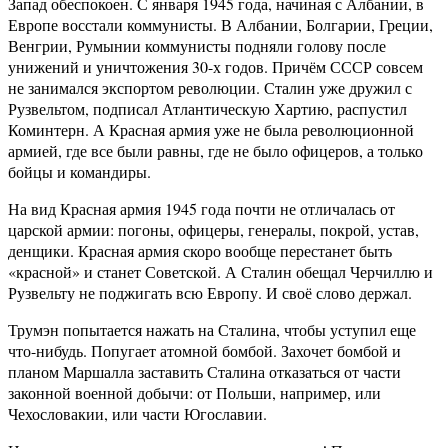
Запад обеспокоен. С января 1945 года, начиная с Албании, в
Европе восстали коммунисты. В Албании, Болгарии, Греции,
Венгрии, Румынии коммунисты подняли голову после
унижений и уничтожения 30-х годов. Причём СССР совсем
не занимался экспортом революции. Сталин уже дружил с
Рузвельтом, подписал Атлантическую Хартию, распустил
Коминтерн. А Красная армия уже не была революционной
армией, где все были равны, где не было офицеров, а только
бойцы и командиры.
На вид Красная армия 1945 года почти не отличалась от
царской армии: погоны, офицеры, генералы, покрой, устав,
денщики. Красная армия скоро вообще перестанет быть
«красной» и станет Советской. А Сталин обещал Черчиллю и
Рузвельту не поджигать всю Европу. И своё слово держал.
Трумэн попытается нажать на Сталина, чтобы уступил еще
что-нибудь. Попугает атомной бомбой. Захочет бомбой и
планом Маршалла заставить Сталина отказаться от части
законной военной добычи: от Польши, например, или
Чехословакии, или части Югославии.