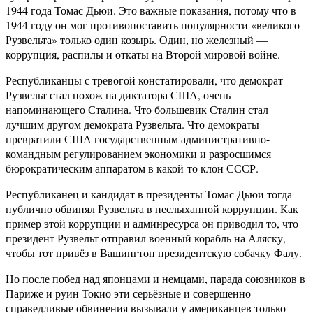
1944 года Томас Дьюи. Это важные показания, потому что в
1944 году он мог противопоставить популярности «великого
Рузвельта» только один козырь. Один, но железный —
коррупция, распилы и откаты на Второй мировой войне.
Республиканцы с тревогой констатировали, что демократ
Рузвельт стал похож на диктатора США, очень
напоминающего Сталина. Что большевик Сталин стал
лучшим другом демократа Рузвельта. Что демократы
превратили США государственным административно-
командным регулированием экономики и разросшимся
бюрократическим аппаратом в какой-то клон СССР.
Республиканец и кандидат в президенты Томас Дьюи тогда
публично обвинял Рузвельта в неслыханной коррупции. Как
пример этой коррупции и админресурса он приводил то, что
президент Рузвельт отправил военный корабль на Аляску,
чтобы тот привёз в Вашингтон президентскую собачку Фалу.
Но после побед над японцами и немцами, парада союзников в
Париже и руин Токио эти серьёзные и совершенно
справедливые обвинения вызывали у американцев только