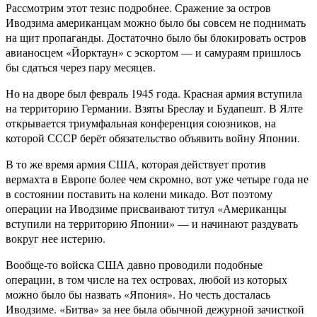
Рассмотрим этот тезис подробнее. Сражение за остров
Иводзима американцам можно было бы совсем не поднимать
на щит пропаганды. Достаточно было бы блокировать остров
авианосцем «Йорктаун» с эскортом — и самураям пришлось
бы сдаться через пару месяцев.
Но на дворе был февраль 1945 года. Красная армия вступила
на территорию Германии. Взяты Бреслау и Будапешт. В Ялте
открывается триумфальная конференция союзников, на
которой СССР берёт обязательство объявить войну Японии.
В то же время армия США, которая действует против
вермахта в Европе более чем скромно, вот уже четыре года не
в состоянии поставить на колени микадо. Вот поэтому
операции на Иводзиме присваивают титул «Американцы
вступили на территорию Японии» — и начинают раздувать
вокруг нее истерию.
Вообще-то войска США давно проводили подобные
операции, в том числе на тех островах, любой из которых
можно было бы назвать «Япония». Но честь досталась
Иводзиме. «Битва» за нее была обычной дежурной зачисткой