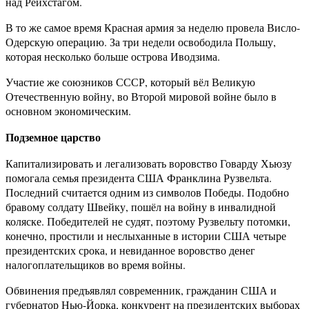
над Рейхстагом.
В то же самое время Красная армия за неделю провела Висло-
Одерскую операцию. За три недели освободила Польшу,
которая несколько больше острова Иводзима.
Участие же союзников СССР, который вёл Великую
Отечественную войну, во Второй мировой войне было в
основном экономическим.
Подземное царство
Капитализировать и легализовать воровство Говарду Хьюзу
помогала семья президента США Франклина Рузвельта.
Последний считается одним из символов Победы. Подобно
бравому солдату Швейку, пошёл на войну в инвалидной
коляске. Победителей не судят, поэтому Рузвельту потомки,
конечно, простили и неслыханные в истории США четыре
президентских срока, и невиданное воровство денег
налогоплательщиков во время войны.
Обвинения предъявлял современник, гражданин США и
губернатор Нью-Йорка, конкурент на президентских выборах