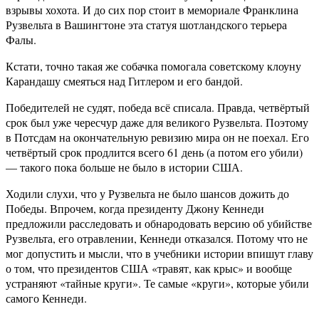
взрывы хохота. И до сих пор стоит в мемориале Франклина
Рузвельта в Вашингтоне эта статуя шотландского терьера
Фалы.
Кстати, точно такая же собачка помогала советскому клоуну
Карандашу смеяться над Гитлером и его бандой.
Победителей не судят, победа всё списала. Правда, четвёртый
срок был уже чересчур даже для великого Рузвельта. Поэтому
в Потсдам на окончательную ревизию мира он не поехал. Его
четвёртый срок продлится всего 61 день (а потом его убили)
— такого пока больше не было в истории США.
Ходили слухи, что у Рузвельта не было шансов дожить до
Победы. Впрочем, когда президенту Джону Кеннеди
предложили расследовать и обнародовать версию об убийстве
Рузвельта, его отравлении, Кеннеди отказался. Потому что не
мог допустить и мысли, что в учебники истории впишут главу
о том, что президентов США «травят, как крыс» и вообще
устраняют «тайные круги». Те самые «круги», которые убили
самого Кеннеди.