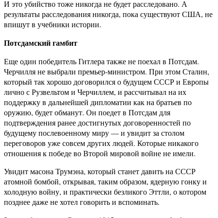
И это убийство тоже никогда не будет расследовано. А
результаты расследования никогда, пока существуют США, не
впишут в учебники истории.
Потсдамский гамбит
Еще один победитель Гитлера также не поехал в Потсдам.
Черчилля не выбрали премьер-министром. При этом Сталин,
который так хорошо договорился о будущем СССР и Европы
лично с Рузвельтом и Черчиллем, и рассчитывал на их
поддержку в дальнейшей дипломатии как на братьев по
оружию, будет обманут. Он поедет в Потсдам для
подтверждения ранее достигнутых договоренностей по
будущему послевоенному миру — и увидит за столом
переговоров уже совсем других людей. Которые никакого
отношения к победе во Второй мировой войне не имели.
Увидит масона Трумэна, который станет давить на СССР
атомной бомбой, открывая, таким образом, ядерную гонку и
холодную войну, и практически безликого Эттли, о котором
позднее даже не хотел говорить и вспоминать.