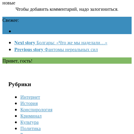
новые
Чтобы добавить комментарий, надо залогиниться.
Свежее:
Next story
Болгары: «Что же мы наделали…»
Previous story
Фантомы нереальных сил
Привет, гость!
Рубрики
Интернет
История
Конспирология
Криминал
Культура
Политика