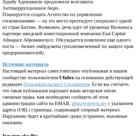
Зурабу Адеишвили предложили возглавить
Антикоррупционное бюро.
Планируется создать Агентство по управлению
госкомпаниями — на это место претендует специалист одной
из стран Балтии. Возможно, речь идет об уроженце Вильнюса,
партнере шведской инвестиционной компании East Capital
Айварасе Абромавичусе. Обсуждается появление еще одного
поста — бизнес-омбудсмена (уполномоченный по защите прав
предпринимателей).
Источник материала
Настоящий материал самостоятельно опубликован в нашем
Ufadex
сообществе пользователем
на основании действующей
редакции
Пользовательского Соглашения
. Если вы считаете,
что такая публикация нарушает ваши авторские и/или
смежные права, вам необходимо сообщить об этом
администрации сайта на EMAIL
abuse@newru.org
с указанием
адреса (URL) страницы, содержащей спорный материал.
Нарушение будет в кратчайшие сроки устранено, виновные
наказаны.
You may also like...