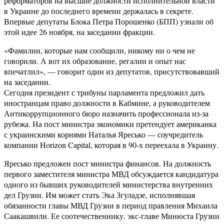
реформаторов на высшие должности исполнительной власти
в Украине до последнего времени держалась в секрете.
Впервые депутаты Блока Петра Порошенко (БПП) узнали об
этой идее 26 ноября, на заседании фракции.
«Фамилии, которые нам сообщили, никому ни о чем не
говорили. А вот их образование, регалии и опыт нас
впечатлил», — говорит один из депутатов, присутствовавший
на заседании.
Сегодня президент с трибуны парламента предложил дать
иностранцам право должности в Кабмине, а руководителем
Антикоррупционного бюро назначить профессионала из-за
рубежа. На пост министра экономики претендует американка
с украинскими корнями Наталья Яресько — соучредитель
компании Horizon Capital, которая в 90-х переехала в Украину.
Яресько предложен пост министра финансов. На должность
первого заместителя министра МВД обсуждается кандидатура
одного из бывших руководителей министерства внутренних
дел Грузии. Им может стать Эка Згуладзе, исполнявшая
обязанности главы МВД Грузии в период правления Михаила
Саакашвили. Ее соотечественнику, экс-главе Минюста Грузии